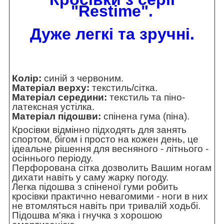
"Restime".
Дуже легкі та зручні.
Колір:
синій з червоним.
Матеріал верху:
текстиль/сітка.
Матеріал середини:
текстиль та піно-
латексная устілка.
Матеріал підошви:
спінена гума (піна).
Кросівки відмінно підходять для занять
спортом, бігом і просто на кожен день, це
ідеальне рішення для весняного - літнього -
осіннього періоду.
Перфорована сітка дозволить Вашим ногам
дихати навіть у саму жарку погоду.
Легка підошва з спіненої гуми робить
кросівки практично невагомими - ноги в них
не втомляться навіть при тривалій ходьбі.
Підошва м'яка і гнучка з хорошою