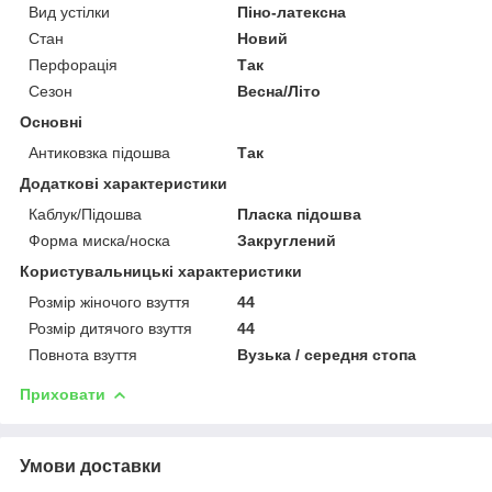
Вид устілки
Піно-латексна
Стан
Новий
Перфорація
Так
Сезон
Весна/Літо
Основні
Антиковзка підошва
Так
Додаткові характеристики
Каблук/Підошва
Пласка підошва
Форма миска/носка
Закруглений
Користувальницькі характеристики
Розмір жіночого взуття
44
Розмір дитячого взуття
44
Повнота взуття
Вузька / середня стопа
Приховати
Умови доставки