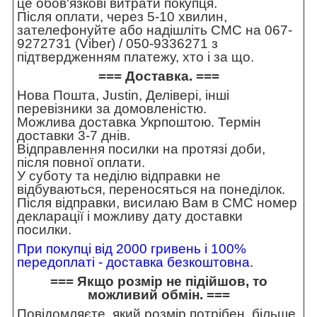
це обов'язкові витрати покупця.
Після оплати, через 5-10 хвилин,
зателефонуйте або надішліть СМС на 067-
9272731 (Viber) / 050-9336271 з
підтвердженням платежу, хто і за що.
=== Доставка. ===
Нова Пошта, Justin, Делівері, інші
перевізники за домовленістю.
Можлива доставка Укрпоштою. Термін
доставки 3-7 днів.
Відправлення посилки на протязі доби,
після повної оплати.
У суботу та неділю відправки не
відбуваються, переносяться на понеділок.
Після відправки, висилаю Вам в СМС номер
декларації і можливу дату доставки
посилки.
При покупці від 2000 гривень і 100%
передоплаті - доставка безкоштовна.
=== Якщо розмір не підійшов, то
можливий обмін. ===
Повідомляєте, який розмір потрібен, більше