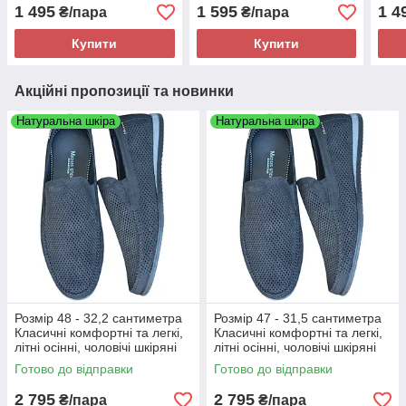
текстиль сітка, чорні, на
піни
PU-ш
1 495
1 595
1 4
₴/пара
₴/пара
підошві з піни, легкі і
піни,
зручні
Купити
Купити
Акційні пропозиції та новинки
Натуральна шкіра
Натуральна шкіра
Розмір 48 - 32,2 сантиметра
Розмір 47 - 31,5 сантиметра
Класичні комфортні та легкі,
Класичні комфортні та легкі,
літні осінні, чоловічі шкіряні
літні осінні, чоловічі шкіряні
мокасини Maxus, чорні, на
мокасини Maxus, чорні, на
Готово до відправки
Готово до відправки
підошві з піни
підошві з піни
2 795
2 795
₴/пара
₴/пара