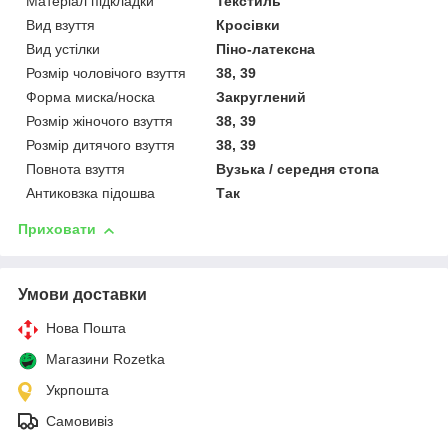
Матеріал підкладки
Текстиль
Вид взуття
Кросівки
Вид устілки
Піно-латексна
Розмір чоловічого взуття
38, 39
Форма миска/носка
Закруглений
Розмір жіночого взуття
38, 39
Розмір дитячого взуття
38, 39
Повнота взуття
Вузька / середня стопа
Антиковзка підошва
Так
Приховати
Умови доставки
Нова Пошта
Магазини Rozetka
Укрпошта
Самовивіз