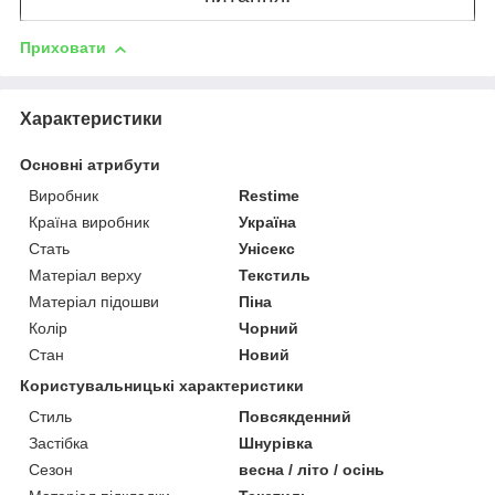
Приховати
Характеристики
Основні атрибути
Виробник
Restime
Країна виробник
Україна
Стать
Унісекс
Матеріал верху
Текстиль
Матеріал підошви
Піна
Колір
Чорний
Стан
Новий
Користувальницькі характеристики
Стиль
Повсякденний
Застібка
Шнурівка
Сезон
весна / літо / осінь