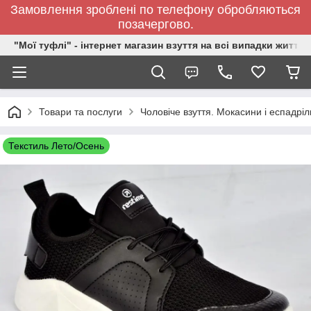
Замовлення зроблені по телефону обробляються
позачергово.
"Мої туфлі" - інтернет магазин взуття на всі випадки життя.
Товари та послуги
Чоловіче взуття. Мокасини і еспадріл
Текстиль Лето/Осень