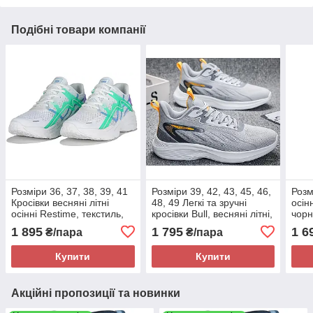
Подібні товари компанії
Розміри 36, 37, 38, 39, 41
Розміри 39, 42, 43, 45, 46,
Розм
Кросівки весняні літні
48, 49 Легкі та зручні
осін
осінні Restime, текстиль,
кросівки Bull, весняні літні,
чорн
білі, на підошві з піни,
текстиль сітка, сірі, на
з пін
1 895
1 795
1 6
₴/пара
₴/пара
легкі та зручні
підошві з піни
Купити
Купити
Акційні пропозиції та новинки