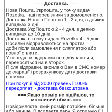
=== Доставка. ===
Нова Пошта, Укрпошта, у точку видачі
Rozetka, інші перевізники за домовленістю.
Доставка Новою Поштою 1 - 2 дня, в деяких
випадках 3 дні.
Доставка УкрПоштою 2 - 4 дня, в деяких
випадках до 10 днів.
Доставка в точку видачі Rozetka 4 - 5 днів.
Посилки відправляються на протязі
доби після замовлення післяплатою або
повної оплати.
У понеділок відправки не відбуваються,
переносяться на вівторок.
Після відправки, висилаю Вам в СМС номер
декларації і розрахункову дату доставки
посилки.
При покупці від 2000 гривень і 100%
передоплаті - доставка безкоштовна.
=== Якщо розмір не підійшов, то
можливий обмін. ===
Повідомляєте, який розмір потрібен, більше
або менше. Відсилаєте пару. Я отримую її і