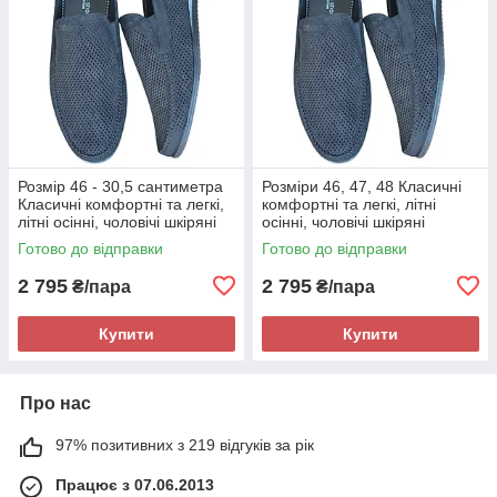
Розмір 46 - 30,5 сантиметра
Розміри 46, 47, 48 Класичні
Класичні комфортні та легкі,
комфортні та легкі, літні
літні осінні, чоловічі шкіряні
осінні, чоловічі шкіряні
мокасини Maxus, чорні, на
мокасини Maxus, чорні, на
Готово до відправки
Готово до відправки
підошві з піни
підошві з піни
2 795
2 795
₴/пара
₴/пара
Купити
Купити
Про нас
97% позитивних з 219 відгуків за рік
Працює з 07.06.2013