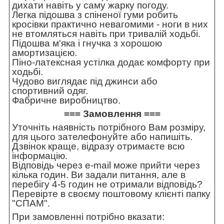
дихати навіть у саму жарку погоду.
Легка підошва з спіненої гуми робить
кросівки практично невагомими - ноги в них
не втомляться навіть при тривалій ходьбі.
Підошва м'яка і гнучка з хорошою
амортизацією.
Піно-латексная устілка додає комфорту при
ходьбі.
Чудово виглядає під джинси або
спортивний одяг.
Фабричне виробництво.
=== Замовлення ===
Уточніть наявність потрібного Вам розміру,
для цього зателефонуйте або напишіть.
Дзвінок краще, відразу отримаєте всю
інформацію.
Відповідь через e-mail може прийти через
кілька годин. Ви задали питання, але в
перебігу 4-5 годин не отримали відповідь?
Перевірте в своєму поштовому клієнті папку
"СПАМ".
При замовленні потрібно вказати: