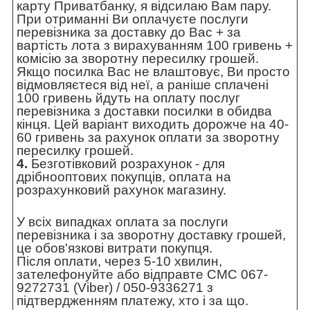
карту Приватбанку, я відсилаю Вам пару.
При отриманні Ви оплачуєте послуги
перевізника за доставку до Вас + за
вартість лота з вирахуванням 100 гривень +
комісію за зворотну пересилку грошей.
Якщо посилка Вас не влаштовує, Ви просто
відмовляєтеся від неї, а раніше сплачені
100 гривень йдуть на оплату послуг
перевізника з доставки посилки в обидва
кінця. Цей варіант виходить дорожче на 40-
60 гривень за рахунок оплати за зворотну
пересилку грошей.
4.
Безготівковий розрахунок - для
дрібнооптових покупців, оплата на
розрахунковий рахунок магазину.
У всіх випадках оплата за послуги
перевізника і за зворотну доставку грошей,
це обов'язкові витрати покупця.
Після оплати, через 5-10 хвилин,
зателефонуйте або відправте СМС 067-
9272731 (Viber) / 050-9336271 з
підтвердженням платежу, хто і за що.