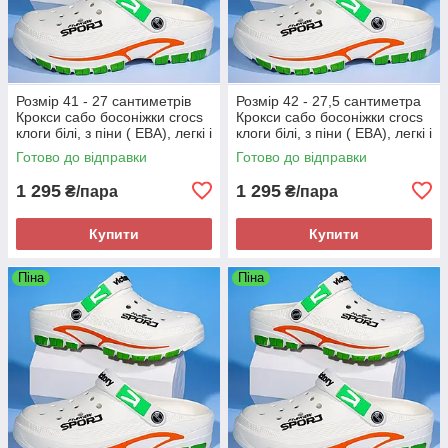
Розмір 41 - 27 сантиметрів
Розмір 42 - 27,5 сантиметра
Крокси сабо босоніжки crocs
Крокси сабо босоніжки crocs
клоги білі, з піни ( ЕВА), легкі і
клоги білі, з піни ( ЕВА), легкі і
зручні
зручні
Готово до відправки
Готово до відправки
1 295
1 295
₴/пара
₴/пара
Купити
Купити
Піна
Піна