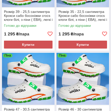
Розмір 39 - 25,5 сантиметра
Розмір 35 - 22,5 сантиметра
Крокси сабо босоніжки crocs
Крокси сабо босоніжки crocs
клоги білі, з піни ( ЕВА), легкі і
клоги білі, з піни ( ЕВА), легкі і
зручні
зручні
Готово до відправки
Готово до відправки
1 295
1 295
₴/пара
₴/пара
Купити
Купити
Піна
Піна
Розмір 47 - 30,5 сантиметра
Розмір 46 - 30 сантиметрів