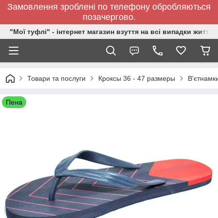
Замовлення зроблені по телефону обробляються
позачергово.
"Мої туфлі" - інтернет магазин взуття на всі випадки життя.
Товари та послуги
Кроксы 36 - 47 размеры
В'єтнамки
Пена