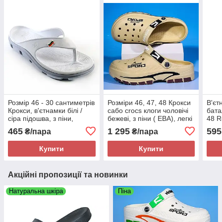
Розмір 46 - 30 сантиметрів
Розміри 46, 47, 48 Крокси
В'єт
Крокси, в'єтнамки білі /
сабо crocs клоги чоловічі
бата
сіра підошва, з піни,
бежеві, з піни ( ЕВА), легкі
48 R
повнорозмірні JoAm
і зручні
465
1 295
595
₴/пара
₴/пара
118314
Купити
Купити
Акційні пропозиції та новинки
Натуральна шкіра
Піна