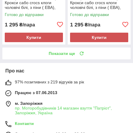
Крокси сабо crocs клоги
Крокси сабо crocs клоги
чоловічі білі, з піни ( ЕВА),
чоловічі білі, з піни ( ЕВА),
легкі і зручні
легкі і зручні
Готово до відправки
Готово до відправки
1 295
1 295
₴/пара
₴/пара
Купити
Купити
Показати ще
Про нас
97% позитивних з 219 відгуків за рік
Працює з 07.06.2013
м. Запоріжжя
пр. Моторобудівників 14 магазин взуття "Патріот",
Запоріжжя, Україна
Контакти