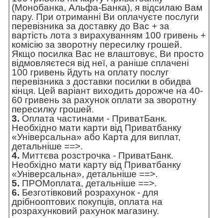
(Монобанка, Альфа-Банка), я відсилаю Вам
пару. При отриманні Ви оплачуєте послуги
перевізника за доставку до Вас + за
вартість лота з вирахуванням 100 гривень +
комісію за зворотну пересилку грошей.
Якщо посилка Вас не влаштовує, Ви просто
відмовляєтеся від неї, а раніше сплачені
100 гривень йдуть на оплату послуг
перевізника з доставки посилки в обидва
кінця. Цей варіант виходить дорожче на 40-
60 гривень за рахунок оплати за зворотну
пересилку грошей.
3.
Оплата частинами - ПриватБанк.
Необхідно мати карти від Приватбанку
«Універсальна» або Карта для виплат,
детальніше ==>
.
4.
Миттєва розстрочка - ПриватБанк.
Необхідно мати карту від Приватбанку
«Універсальна»,
детальніше ==>
.
5.
ПРОМоплата,
детальніше ==>
.
6.
Безготівковий розрахунок - для
дрібнооптових покупців, оплата на
розрахунковий рахунок магазину.