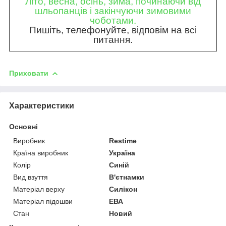
Літо, весна, осінь, зима, починаючи від
шльопанців і закінчуючи зимовими
чоботами.
Пишіть, телефонуйте, відповім на всі
питання.
Приховати
Характеристики
Основні
Виробник
Restime
Країна виробник
Україна
Колір
Синій
Вид взуття
В'єтнамки
Матеріал верху
Силікон
Матеріал підошви
ЕВА
Стан
Новий