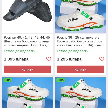
Розміри 40, 41, 42, 43, 44, 45
Розмір 38 - 25 сантиметрів
Шльопанці босоніжки сланці
Крокси сабо босоніжки crocs
чоловічі шкіряні Hugo Boss,
клоги білі, з піни ( ЕВА), легкі і
чорні, на підошві з піни
зручні
Готово до відправки
Готово до відправки
1 395
1 295
₴/пара
₴/пара
Купити
Купити
Піна
Піна