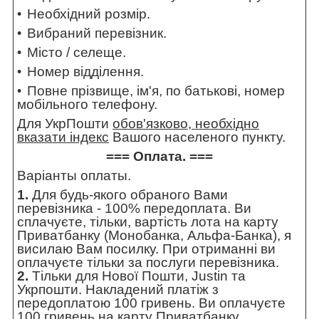
Необхідний розмір.
Вибраний перевізник.
Місто / селеще.
Номер відділення.
Повне прізвище, ім'я, по батькові, номер
мобільного телефону.
Для УкрПошти
обов'язково, необхідно
вказати індекс
Вашого населеного пункту.
=== Оплата. ===
Варіанты оплаты.
1.
Для будь-якого обраного Вами
перевізника - 100% передоплата. Ви
сплачуєте, тільки, вартість лота на карту
Приватбанку (Монобанка, Альфа-Банка), я
висилаю Вам посилку. При отриманні ви
оплачуєте тільки за послуги перевізника.
2.
Тільки для Нової Пошти, Justin та
Укрпошти. Накладений платіж з
передоплатою 100 гривень. Ви оплачуєте
100 гривень на карту Приватбанку