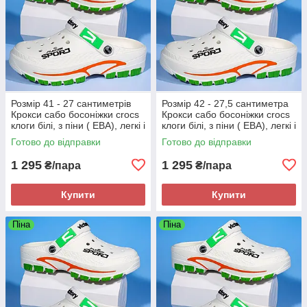
Розмір 41 - 27 сантиметрів
Розмір 42 - 27,5 сантиметра
Крокси сабо босоніжки crocs
Крокси сабо босоніжки crocs
клоги білі, з піни ( ЕВА), легкі і
клоги білі, з піни ( ЕВА), легкі і
зручні
зручні
Готово до відправки
Готово до відправки
1 295
1 295
₴/пара
₴/пара
Купити
Купити
Піна
Піна