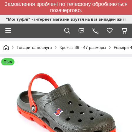
Замовлення зроблені по телефону обробляються
позачергово.
"Мої туфлі" - інтернет магазин взуття на всі випадки життя.
Товари та послуги
Кроксы 36 - 47 размеры
Розміри 4
Піна