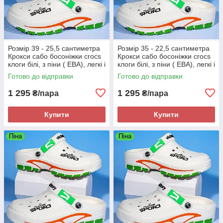
Розмір 39 - 25,5 сантиметра
Розмір 35 - 22,5 сантиметра
Крокси сабо босоніжки crocs
Крокси сабо босоніжки crocs
клоги білі, з піни ( ЕВА), легкі і
клоги білі, з піни ( ЕВА), легкі і
зручні
зручні
Готово до відправки
Готово до відправки
1 295
1 295
₴/пара
₴/пара
Купити
Купити
Піна
Піна