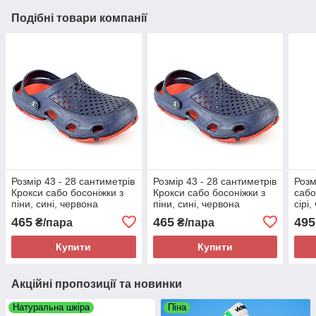
Подібні товари компанії
Розмір 43 - 28 сантиметрів
Розмір 43 - 28 сантиметрів
Розм
Крокси сабо босоніжки з
Крокси сабо босоніжки з
сабо
піни, сині, червона
піни, сині, червона
сірі
середина, повнорозмірні
середина, повнорозмірні
повн
465
465
495
₴/пара
₴/пара
JoAm 118133
JoAm 118133
1161
Купити
Купити
Акційні пропозиції та новинки
Натуральна шкіра
Піна