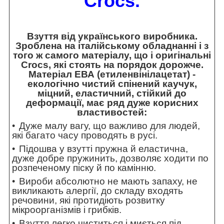
Crocs.
Взуття від українського виробника.
Зроблена на італійському обладнанні і з
того ж самого матеріалу, що і оригінальні
Crocs, які стоять на порядок дорожче.
Матеріал ЕВА (етиленвінілацетат) -
екологічно чистий спінений каучук,
міцний, еластичний, стійкий до
деформації, має ряд дуже корисних
властивостей:
Дуже малу вагу, що важливо для людей,
які багато часу проводять в русі.
Підошва у взутті пружна й еластична,
дуже добре пружинить, дозволяє ходити по
розпеченому піску й по камінню.
Вироби абсолютно не мають запаху, не
викликають алергії, до складу входять
речовини, які протидіють розвитку
мікроорганізмів і грибків.
Взуття легко чиститься і миється під