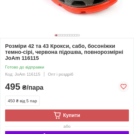
Розміри 42 та 43 Крокси, сабо, босоніжки
темно-сірі, червона підошва, повнорозмірні
JoAm 116115
Готово до відправки
Код: JoAm 116115
Опт і роздріб
495
₴/пара
450 ₴
від 5 пар
Купити
або