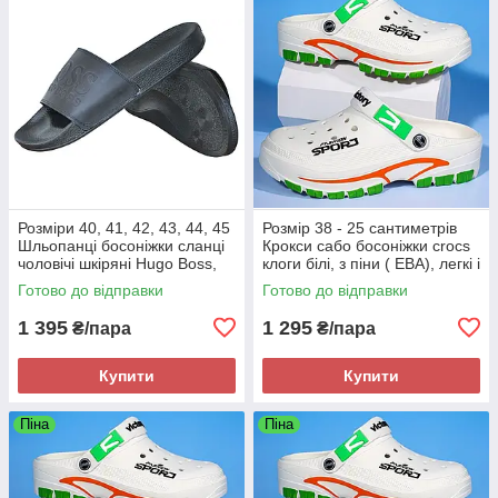
Розміри 40, 41, 42, 43, 44, 45
Розмір 38 - 25 сантиметрів
Шльопанці босоніжки сланці
Крокси сабо босоніжки crocs
чоловічі шкіряні Hugo Boss,
клоги білі, з піни ( ЕВА), легкі і
чорні, на підошві з піни
зручні
Готово до відправки
Готово до відправки
1 395
1 295
₴/пара
₴/пара
Купити
Купити
Піна
Піна