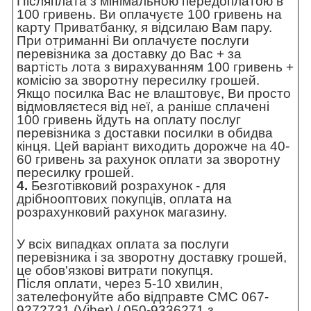
Післяплата з мінімальною передоплатою в
100 гривень. Ви оплачуєте 100 гривень на
карту Приватбанку, я відсилаю Вам пару.
При отриманні Ви оплачуєте послуги
перевізника за доставку до Вас + за
вартість лота з вирахуванням 100 гривень +
комісію за зворотну пересилку грошей.
Якщо посилка Вас не влаштовує, Ви просто
відмовляєтеся від неї, а раніше сплачені
100 гривень йдуть на оплату послуг
перевізника з доставки посилки в обидва
кінця. Цей варіант виходить дорожче на 40-
60 гривень за рахунок оплати за зворотну
пересилку грошей.
4.
Безготівковий розрахунок - для
дрібнооптових покупців, оплата на
розрахунковий рахунок магазину.
У всіх випадках оплата за послуги
перевізника і за зворотну доставку грошей,
це обов'язкові витрати покупця.
Після оплати, через 5-10 хвилин,
зателефонуйте або відправте СМС 067-
9272731 (Viber) / 050-9336271 з