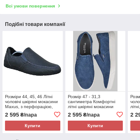
Всі умови повернення
Подібні товари компанії
Розміри 44, 45, 46 Літні
Розмір 47 - 31,3
Розм
чоловічі шкіряні мокасини
сантиметра Комфортні
чоло
Maxus, з перфорацією,
літні шкіряні мокасини
літні
повнорозмірні, сірі
Maxus, сині, на підошві з
повн
2 595
2 595
2 2
₴/пара
₴/пара
піни
200
Купити
Купити