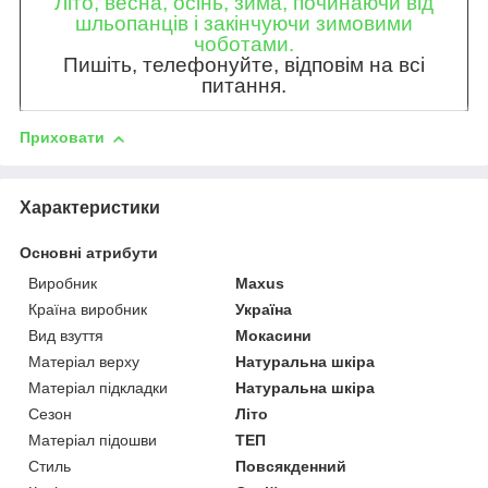
Літо, весна, осінь, зима, починаючи від
шльопанців і закінчуючи зимовими
чоботами.
Пишіть, телефонуйте, відповім на всі
питання.
Приховати
Характеристики
Основні атрибути
Виробник
Maxus
Країна виробник
Україна
Вид взуття
Мокасини
Матеріал верху
Натуральна шкіра
Матеріал підкладки
Натуральна шкіра
Сезон
Літо
Матеріал підошви
ТЕП
Стиль
Повсякденний