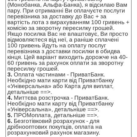
(Монобанка, Альфа-Банка), я відсилаю Вам
пару. При отриманні Ви оплачуєте послуги
перевізника за доставку до Вас + за
вартість лота з вирахуванням 100 гривень +
комісію за зворотну пересилку грошей.
Якщо посилка Вас не влаштовує, Ви просто
відмовляєтеся від неї, а раніше сплачені
100 гривень йдуть на оплату послуг
перевізника з доставки посилки в обидва
кінця. Цей варіант виходить дорожче на 40-
60 гривень за рахунок оплати за зворотну
пересилку грошей.
3.
Оплата частинами - ПриватБанк.
Необхідно мати карти від Приватбанку
«Універсальна» або Карта для виплат,
детальніше ==>
.
4.
Миттєва розстрочка - ПриватБанк.
Необхідно мати карту від Приватбанку
«Універсальна»,
детальніше ==>
.
5.
ПРОМоплата,
детальніше ==>
.
6.
Безготівковий розрахунок - для
дрібнооптових покупців, оплата на
розрахунковий рахунок магазину.