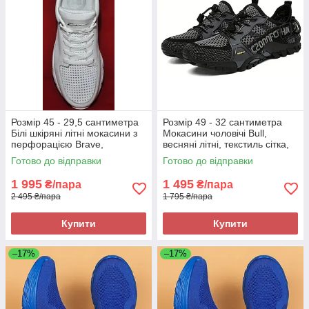
Розмір 45 - 29,5 сантиметра
Розмір 49 - 32 сантиметра
Білі шкіряні літні мокасини з
Мокасини чоловічі Bull,
перфорацією Brave,
весняні літні, текстиль сітка,
повнорозмірні, на підошві з
сірі, на підошві з піни, легкі і
Готово до відправки
Готово до відправки
піни, легкі та зручні
зручні
1 995
1 495
₴/пара
₴/пара
2 495 ₴/пара
1 795 ₴/пара
Купити
Купити
–17%
–17%