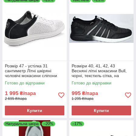
Розмір 47 - устілка 31
Розміри 40, 41, 42, 43
сантиметр Літні шкіряні
Весняні літні мокасини Bull,
чоловічі мокасини сліпони
чорні, текстиль сітка, на
Maxus, білі, на підошві з піни,
підошві з піни, легкі та зручні
Готово до відправки
Готово до відправки
легкі та зручні
1 995
995
₴/пара
₴/пара
2 695 ₴/пара
1 295 ₴/пара
Купити
Купити
Натуральна шкіра
–20%
–17%