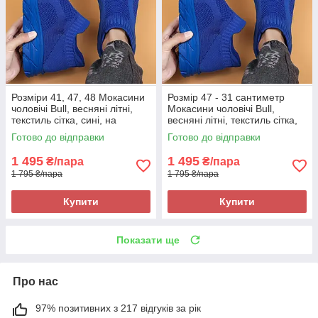
Розміри 41, 47, 48 Мокасини
Розмір 47 - 31 сантиметр
чоловічі Bull, весняні літні,
Мокасини чоловічі Bull,
текстиль сітка, сині, на
весняні літні, текстиль сітка,
підошві з піни, легкі і зручні
сині, на підошві з піни, легкі і
Готово до відправки
Готово до відправки
зручні
1 495
1 495
₴/пара
₴/пара
1 795 ₴/пара
1 795 ₴/пара
Купити
Купити
Показати ще
Про нас
97% позитивних з 217 відгуків за рік