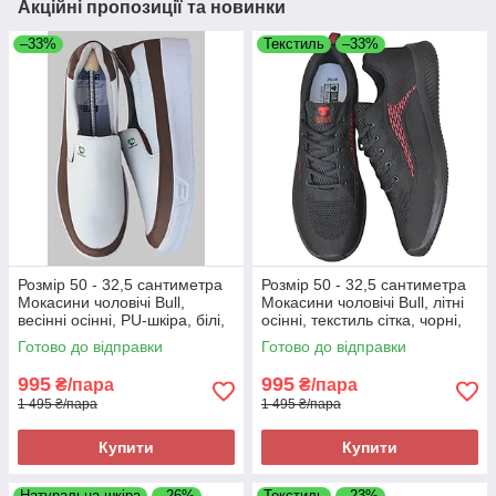
Акційні пропозиції та новинки
–33%
Текстиль
–33%
Розмір 50 - 32,5 сантиметра
Розмір 50 - 32,5 сантиметра
Мокасини чоловічі Bull,
Мокасини чоловічі Bull, літні
весінні осінні, PU-шкіра, білі,
осінні, текстиль сітка, чорні,
на підошві з піни, легкі і
на підошві з піни, легкі і
Готово до відправки
Готово до відправки
зручні
зручні
995
995
₴/пара
₴/пара
1 495 ₴/пара
1 495 ₴/пара
Купити
Купити
Натуральна шкіра
–26%
Текстиль
–23%