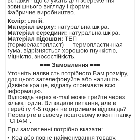
вставки - що служать для збереження
зовнішнього вигляду і форми.
Фабричне виробництво.
Колір:
синій.
Матеріал верху:
натуральна шкіра.
Матеріал середини:
натуральна шкіра.
Матеріал підошви:
ТЕП
(термоеластопласт) — термопластичная
гума, відрізняється хорошою гнучкістю,
міцністю, зносостійкість.
=== Замовлення ===
Уточніть наявність потрібного Вам розміру,
для цього зателефонуйте або напишіть.
Дзвінок краще, відразу отримаєте всю
інформацію.
Відповідь через e-mail може прийти через
кілька годин. Ви задали питання, але в
перебігу 4-5 годин не отримали відповідь?
Перевірте в своєму поштовому клієнті папку
"СПАМ".
При замовленні потрібно вказати:
Код або повне найменування товару.