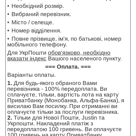
Необхідний розмір.
Вибраний перевізник.
Місто / селеще.
Номер відділення.
Повне прізвище, ім'я, по батькові, номер
мобільного телефону.
Для УкрПошти
обов'язково, необхідно
вказати індекс
Вашого населеного пункту.
=== Оплата. ===
Варіанты оплаты.
1.
Для будь-якого обраного Вами
перевізника - 100% передоплата. Ви
сплачуєте, тільки, вартість лота на карту
Приватбанку (Монобанка, Альфа-Банка), я
висилаю Вам посилку. При отриманні ви
оплачуєте тільки за послуги перевізника.
2.
Тільки для Нової Пошти, Justin та
Укрпошти. Накладений платіж з
передоплатою 100 гривень. Ви оплачуєте
100 гривень на карту Приватбанку