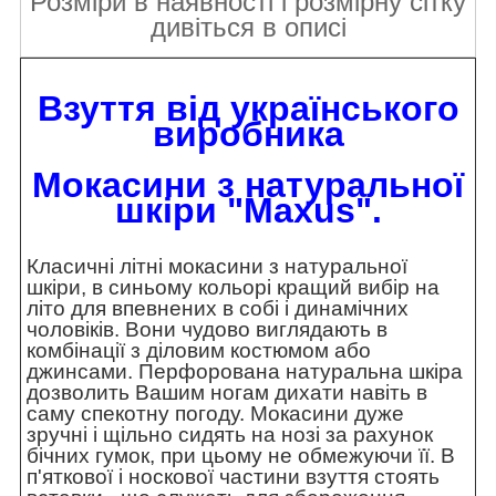
Розміри в наявності і розмірну сітку
дивіться в описі
Взуття від українського
виробника
Мокасини з натуральної
шкіри "Maxus".
Класичні літні мокасини з натуральної
шкіри, в синьому кольорі кращий вибір на
літо для впевнених в собі і динамічних
чоловіків. Вони чудово виглядають в
комбінації з діловим костюмом або
джинсами. Перфорована натуральна шкіра
дозволить Вашим ногам дихати навіть в
саму спекотну погоду. Мокасини дуже
зручні і щільно сидять на нозі за рахунок
бічних гумок, при цьому не обмежуючи її. В
п'яткової і носкової частини взуття стоять