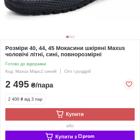
Розміри 40, 44, 45 Мокасини шкіряні Maxus
чоловічі літні, сині, повнорозмірні
Готово до відправки
Код: Maxus Марс2 синий
Опт і роздріб
2 495
₴/пара
2 400 ₴
від 3 пар
Купити
або
Купити з