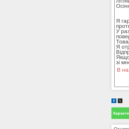
Літн
Осін
Я га
прот
У ра
пове
Това
Я от
Відп
Якщо
зі м
В на
Характ