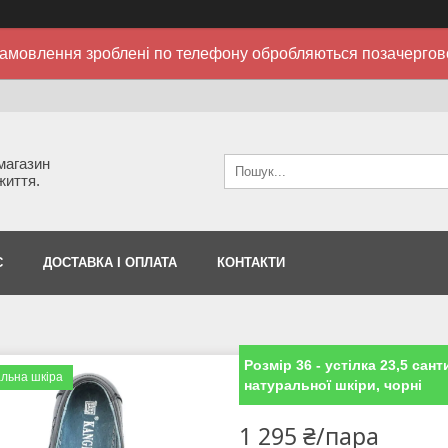
амовлення зроблені по телефону обробляються позачергов
 магазин
життя.
С
ДОСТАВКА І ОПЛАТА
КОНТАКТИ
Розмір 36 - устілка 23,5 сан
льна шкіра
натуральної шкіри, чорні
1 295 ₴/пара