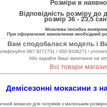
Розміри в наявнос
Відповідність розміру до 
розмір 36 - 23,5 са
Можлива похибка вимірюва
При оформленні замовлення необхідний роз
Вам сподобалася модель і В
елефонуйте 067-9272731 / 050-9336271 і уточніть
Або задайте Ваші запитання на
si
Всі товари магази
Демісезонні мокасини з н
ичний мокасин для чоловіків з маленьким розміром 