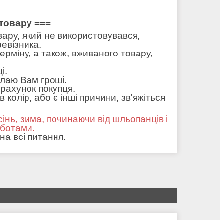
товару ===
ару, який не використовувався,
ревізника.
ерміну, а також, вживаного товару,
і.
илаю Вам гроші.
рахунок покупця.
колір, або є інші причини, зв'яжіться
сінь, зима, починаючи від шльопанців і
оботами.
на всі питання.