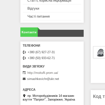
Статті, корисна інформація
Відгуки
Часті питання
Контакти
+380 (67) 927-27-31
+380 (50) 933-62-71
http://moitufli.prom.ua/
simashkevichr@ukr.net
Код т
пр. Моторобудівників 14 магазин
взуття "Патріот", Запоріжжя, Україна