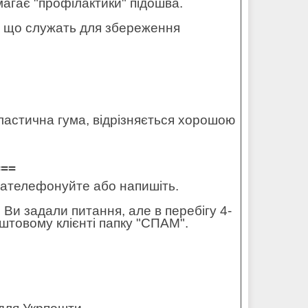
имагає "профілактики" підошва.
и - що служать для збереження
астична гума, відрізняється хорошою
===
 зателефонуйте або напишіть.
 Ви задали питання, але в перебігу 4-
штовому клієнті папку "СПАМ".