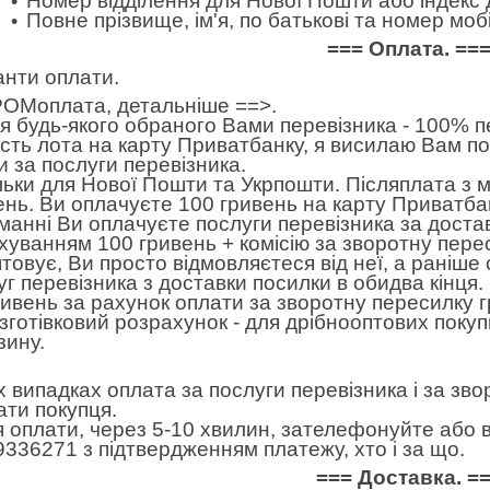
Номер відділення для Нової Пошти або індекс 
Повне прізвище, ім'я, по батькові та номер м
=== Оплата. ==
анти оплати.
ОМоплата,
детальніше ==>
.
 будь-якого обраного Вами перевізника - 100% пе
ість лота на карту Приватбанку, я висилаю Вам п
и за послуги перевізника.
льки для Нової Пошти та Укрпошти. Післяплата з 
ень. Ви оплачуєте 100 гривень на карту Приватбан
манні Ви оплачуєте послуги перевізника за достав
хуванням 100 гривень + комісію за зворотну пере
товує, Ви просто відмовляєтеся від неї, а раніше
уг перевізника з доставки посилки в обидва кінця
ривень за рахунок оплати за зворотну пересилку 
готівковий розрахунок - для дрібнооптових покуп
зину.
іх випадках оплата за послуги перевізника і за зв
ати покупця.
я оплати, через 5-10 хвилин, зателефонуйте або в
9336271 з підтвердженням платежу, хто і за що.
=== Доставка. =