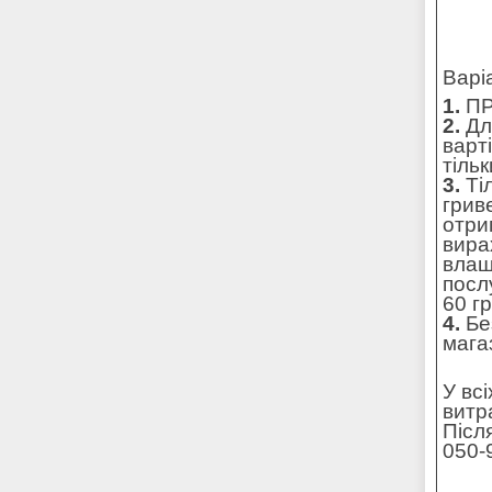
Варі
1.
ПР
2.
Для
варт
тільк
3.
Ті
грив
отри
вира
влаш
посл
60 г
4.
Без
мага
У вс
витр
Післ
050-