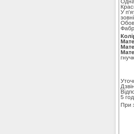
Одна
Крас
У п'
зовн
Обов
Фабр
Колі
Мате
Мате
Мате
гнучк
Уточ
Дзві
Відп
5 го
При 