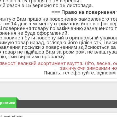
ій сезон з 15 травня по 15 вересня.
ній сезон з 15 вересня по 15 листопада.
=== Право на повернення 
рантую Вам право на повернення замовленого тов
ягом 14 днів з моменту отримання його в офісі пе
зі повернення товару по закінченню зазначеного т
рнення не буде оформлений.
р повинен бути повернутий в оригінальній упаковц
римую товар назад, оглядаю його цілісність, і вис
равлення посилки з поверненням здійснюється за 
 товар не підійшов Вам за розміром, не влаштував 
ною, і ми вирішимо проблему.
явності великий асортимент взуття. Літо, весна, о
закінчуючи зимовими ч
Пишіть, телефонуйте, відповім 
еристики