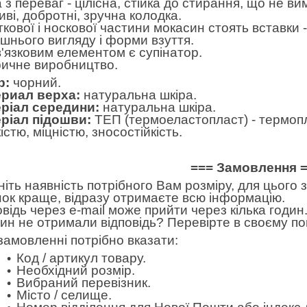
 з переваг - цілісна, стійка до стирання, що не в
иві, добротні, зручна колодка.
яткової і носкової частини мокасин стоять вставк
ішнього вигляду і форми взуття.
'язковим елементом є супінатор.
ичне виробництво.
р:
чорний.
риал верха:
натуральна шкіра.
ріал середини:
натуральна шкіра.
ріал підошви:
ТЕП (термоеластопласт) - термопл
істю, міцністю, зносостійкість.
=== Замовлення 
ніть наявність потрібного Вам розміру, для цього
нок краще, відразу отримаєте всю інформацію.
овідь через e-mail може прийти через кілька годин.
дин не отримали відповідь? Перевірте в своєму по
замовленні потрібно вказати:
Код / артикул товару.
Необхідний розмір.
Вибраний перевізник.
Місто / селище.