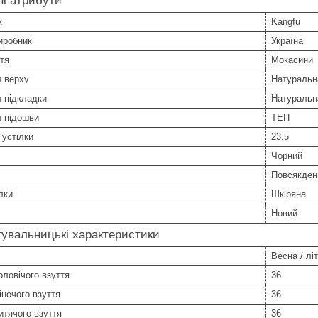
і атрибути
к
Kangfu
иробник
Україна
тя
Мокасини
л верху
Натуральн
 підкладки
Натуральн
л підошви
ТЕП
устілки
23.5
Чорний
Повсякден
лки
Шкіряна
Новий
увальницькі характеристики
Весна / літ
оловічого взуття
36
іночого взуття
36
итячого взуття
36