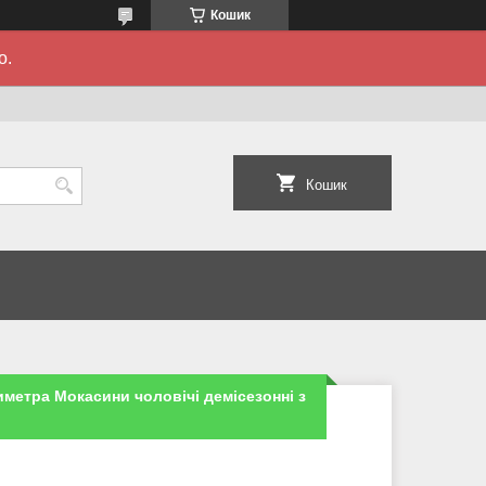
Кошик
о.
Кошик
тиметра Мокасини чоловічі демісезонні з