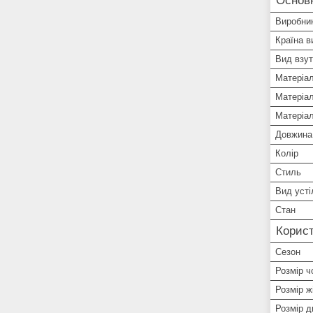
Основн
Виробни
Країна в
Вид взут
Матеріа
Матеріал
Матеріа
Довжина 
Колір
Стиль
Вид усті
Стан
Корист
Сезон
Розмір ч
Розмір ж
Розмір д