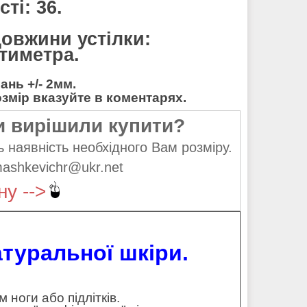
ті: 36.
довжини устілки:
нтиметра.
нь +/- 2мм.
мір вказуйте в коментарях.
и вирішили купити?
 наявність необхідного Вам розміру.
mashkevichr@ukr.net
ну -->
атуральної шкіри.
ноги або підлітків.