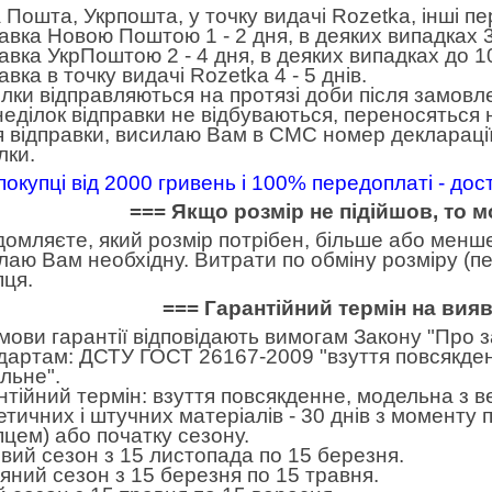
 Пошта, Укрпошта, у точку видачі Rozetka, інші п
авка Новою Поштою 1 - 2 дня, в деяких випадках 3
авка УкрПоштою 2 - 4 дня, в деяких випадках до 10
вка в точку видачі Rozetka 4 - 5 днів.
лки відправляються на протязі доби після замовл
неділок відправки не відбуваються, переносяться н
я відправки, висилаю Вам в СМС номер декларації
лки.
покупці від 2000 гривень і 100% передоплаті - до
=== Якщо розмір не підійшов, то 
домляєте, який розмір потрібен, більше або менше.
лаю Вам необхідну. Витрати по обміну розміру (пе
пця.
=== Гарантійний термін на вия
умови гарантії відповідають вимогам Закону "Про 
дартам: ДСТУ ГОСТ 26167-2009 "взуття повсякден
льне".
нтійний термін: взуття повсякденне, модельна з в
етичних і штучних матеріалів - 30 днів з моменту
пцем) або початку сезону.
вий сезон з 15 листопада по 15 березня.
яний сезон з 15 березня по 15 травня.