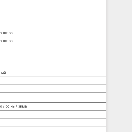
а шкіра
а шкіра
ний
о / осінь / зима