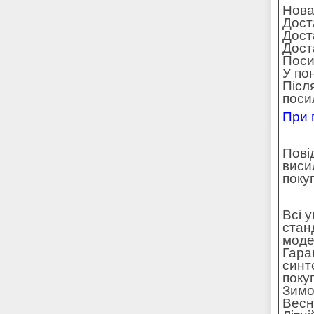
Нова
Дост
Дост
Доста
Поси
У по
Післ
поси
При 
Пові
виси
поку
Всі 
стан
моде
Гара
синт
поку
Зимо
Весн