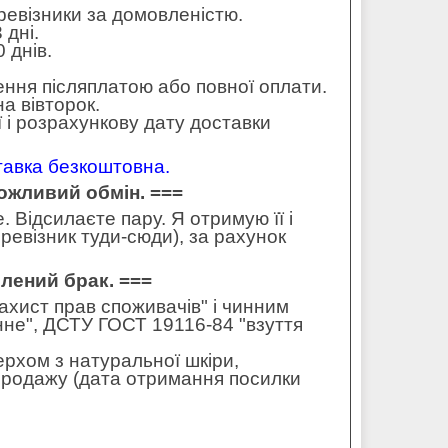
еревізники за домовленістю.
 дні.
 днів.
ення післяплатою або повної оплати.
а вівторок.
 і розрахункову дату доставки
ставка безкоштовна.
можливий обмін. ===
 Відсилаєте пару. Я отримую її і
ревізник туди-сюди), за рахунок
влений брак. ===
захист прав споживачів" і чинним
не", ДСТУ ГОСТ 19116-84 "взуття
ерхом з натуральної шкіри,
 продажу (дата отримання посилки