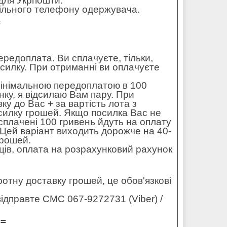
для Укрпошти.
обільного телефону одержувача.
=
редоплата. Ви сплачуєте, тільки,
осилку. При отриманні ви оплачуєте
мінімальною передоплатою в 100
ку, я відсилаю Вам пару. При
ку до Вас + за вартість лота з
силку грошей. Якщо посилка Вас не
 сплачені 100 гривень йдуть на оплату
. Цей варіант виходить дорожче на 40-
грошей.
ців, оплата на розрахунковий рахунок
оротну доставку грошей, це обов'язкові
ідправте СМС 067-9272731 (Viber) /
==