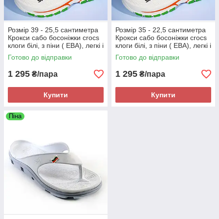
Розмір 39 - 25,5 сантиметра
Розмір 35 - 22,5 сантиметра
Крокси сабо босоніжки crocs
Крокси сабо босоніжки crocs
клоги білі, з піни ( ЕВА), легкі і
клоги білі, з піни ( ЕВА), легкі і
зручні
зручні
Готово до відправки
Готово до відправки
1 295
1 295
₴/пара
₴/пара
Купити
Купити
Піна