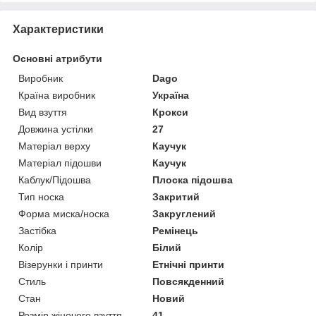
Характеристики
Основні атрибути
Виробник
Dago
Країна виробник
Україна
Вид взуття
Крокси
Довжина устілки
27
Матеріал верху
Каучук
Матеріал підошви
Каучук
Каблук/Підошва
Плоска підошва
Тип носка
Закритий
Форма миска/носка
Закруглений
Застібка
Ремінець
Колір
Білий
Візерунки і принти
Етнічні принти
Стиль
Повсякденний
Стан
Новий
Розмір жіночого взуття
41