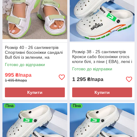
Розмір 40 - 26 сантиметрів
Розмір 38 - 25 сантиметрів
Спортивні босоніжки сандалі
Крокси сабо босоніжки crocs
Bull білі із зеленим, на
клоги білі, з піни ( ЕВА), легкі і
танкетці, з липучками
Готово до відправки
зручні
Готово до відправки
995
₴/пара
1 295
₴/пара
1 495 ₴/пара
Купити
Купити
Піна
Піна