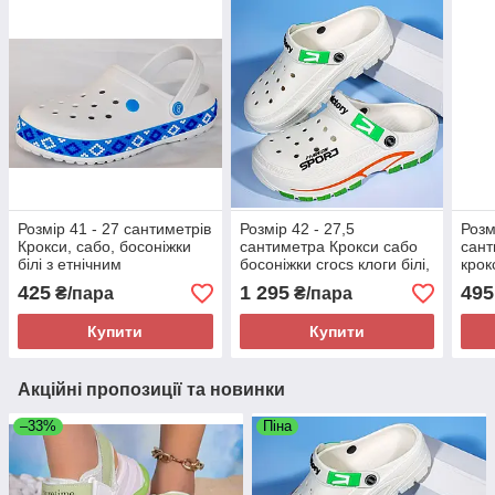
Розмір 41 - 27 сантиметрів
Розмір 42 - 27,5
Розм
Крокси, сабо, босоніжки
сантиметра Крокси сабо
сант
білі з етнічним
босоніжки crocs клоги білі,
крок
орнаментом, з піни,
з піни ( ЕВА), легкі і зручні
білі
425
1 295
495
₴/пара
₴/пара
повнорозмірні
Купити
Купити
Акційні пропозиції та новинки
–33%
Піна