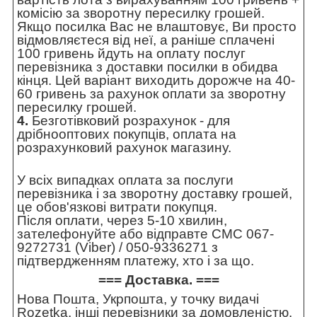
комісію за зворотну пересилку грошей.
Якщо посилка Вас не влаштовує, Ви просто
відмовляєтеся від неї, а раніше сплачені
100 гривень йдуть на оплату послуг
перевізника з доставки посилки в обидва
кінця. Цей варіант виходить дорожче на 40-
60 гривень за рахунок оплати за зворотну
пересилку грошей.
4.
Безготівковий розрахунок - для
дрібнооптових покупців, оплата на
розрахунковий рахунок магазину.
У всіх випадках оплата за послуги
перевізника і за зворотну доставку грошей,
це обов'язкові витрати покупця.
Після оплати, через 5-10 хвилин,
зателефонуйте або відправте СМС 067-
9272731 (Viber) / 050-9336271 з
підтвердженням платежу, хто і за що.
=== Доставка. ===
Нова Пошта, Укрпошта, у точку видачі
Rozetka, інші перевізники за домовленістю.