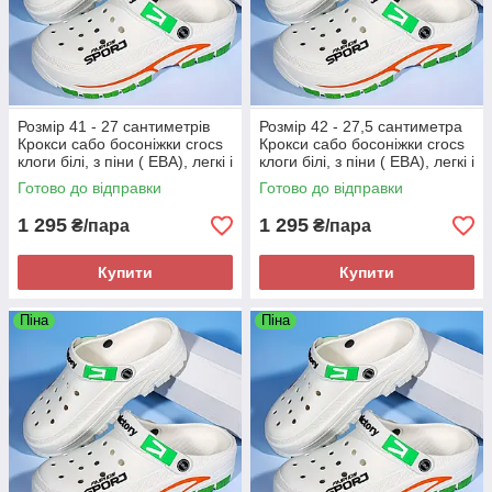
Розмір 41 - 27 сантиметрів
Розмір 42 - 27,5 сантиметра
Крокси сабо босоніжки crocs
Крокси сабо босоніжки crocs
клоги білі, з піни ( ЕВА), легкі і
клоги білі, з піни ( ЕВА), легкі і
зручні
зручні
Готово до відправки
Готово до відправки
1 295
1 295
₴/пара
₴/пара
Купити
Купити
Піна
Піна