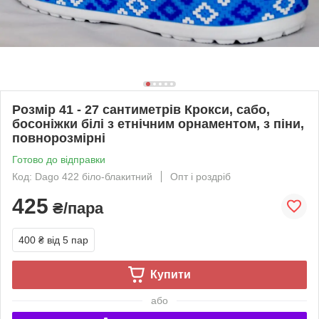
Розмір 41 - 27 сантиметрів Крокси, сабо,
босоніжки білі з етнічним орнаментом, з піни,
повнорозмірні
Готово до відправки
Код: Dago 422 біло-блакитний
Опт і роздріб
425
₴/пара
400 ₴
від 5 пар
Купити
або