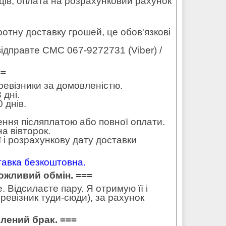
ців, оплата на розрахунковий рахунок
оротну доставку грошей, це обов'язкові
ідправте СМС 067-9272731 (Viber) /
==
еревізники за домовленістю.
 дні.
 днів.
ення післяплатою або повної оплати.
а вівторок.
 і розрахункову дату доставки
ставка безкоштовна.
можливий обмін. ===
 Відсилаєте пару. Я отримую її і
ревізник туди-сюди), за рахунок
влений брак. ===