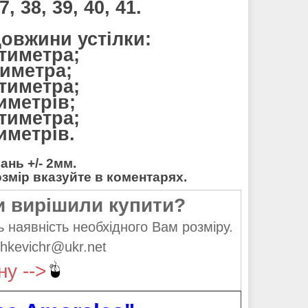
, 38, 39, 40, 41.
довжини устілки:
нтиметра;
тиметра;
нтиметра;
тиметрів;
нтиметра;
тиметрів.
нь +/- 2мм.
мір вказуйте в коментарях.
и вирішили купити?
 наявність необхідного Вам розміру.
hkevichr@ukr.net
ну -->