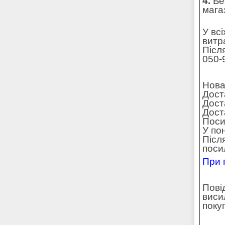
4.
Без
мага
У вс
витр
Післ
050-
Нова
Дост
Дост
Доста
Поси
У по
Післ
поси
При 
Пові
виси
поку