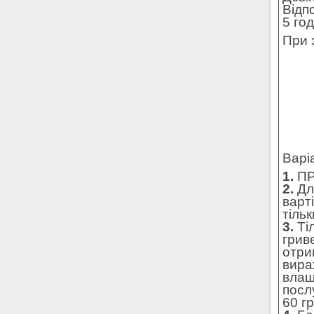
Відп
5 го
При 
Варі
1.
ПР
2.
Для
варт
тільк
3.
Ті
грив
отри
вира
влаш
посл
60 г