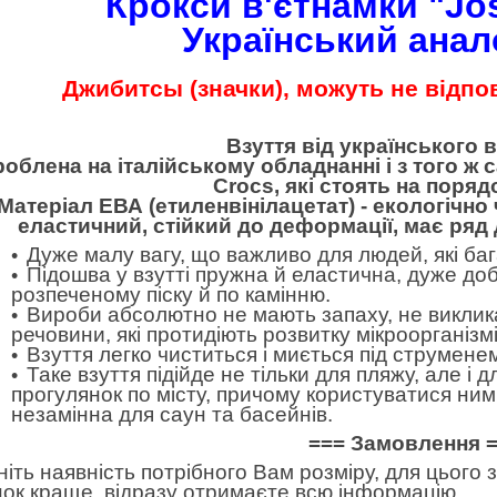
Крокси в'єтнамки "Jo
Український анал
Джибитсы (значки), можуть не відпов
Взуття від українського 
облена на італійському обладнанні і з того ж с
Crocs, які стоять на поряд
Матеріал ЕВА (етиленвінілацетат) - екологічно 
еластичний, стійкий до деформації, має ряд
Дуже малу вагу, що важливо для людей, які баг
Підошва у взутті пружна й еластична, дуже до
розпеченому піску й по камінню.
Вироби абсолютно не мають запаху, не виклика
речовини, які протидіють розвитку мікроорганізмів
Взуття легко чиститься і миється під струменем
Таке взуття підійде не тільки для пляжу, але і д
прогулянок по місту, причому користуватися ним
незамінна для саун та басейнів.
=== Замовлення 
ніть наявність потрібного Вам розміру, для цього
нок краще, відразу отримаєте всю інформацію.