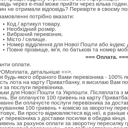
овідь через e-mail може прийти через кілька годин.
дин не отримали відповідь? Перевірте в своєму по
замовленні потрібно вказати:
Код / артикул товару.
Необхідний розмір.
Вибраний перевізник.
Місто / селище.
Номер відділення для Нової Пошти або індекс 
Повне прізвище, ім'я, по батькові та номер м
=== Оплата. ==
анти оплати.
ОМоплата,
детальніше ==>
.
 будь-якого обраного Вами перевізника - 100% пе
ість лота на карту Приватбанку, я висилаю Вам п
и за послуги перевізника.
льки для Нової Пошти та Укрпошти. Післяплата з 
ень. Ви оплачуєте 100 гривень на карту Приватбан
манні Ви оплачуєте послуги перевізника за достав
хуванням 100 гривень + комісію за зворотну пере
товує, Ви просто відмовляєтеся від неї, а раніше
уг перевізника з доставки посилки в обидва кінця
ривень за рахунок оплати за зворотну пересилку 