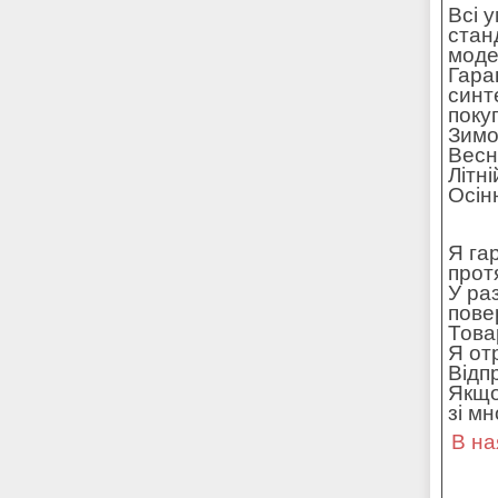
Всі 
стан
моде
Гара
синт
поку
Зимо
Весн
Літн
Осін
Я га
прот
У ра
пове
Това
Я от
Відп
Якщо
зі м
В на