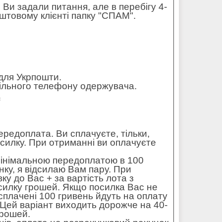
 Ви задали питання, але в перебігу 4-
штовому клієнті папку "СПАМ".
для Укрпошти.
обільного телефону одержувача.
=
редоплата. Ви сплачуєте, тільки,
осилку. При отриманні ви оплачуєте
мінімальною передоплатою в 100
ку, я відсилаю Вам пару. При
ку до Вас + за вартість лота з
силку грошей. Якщо посилка Вас не
 сплачені 100 гривень йдуть на оплату
. Цей варіант виходить дорожче на 40-
грошей.