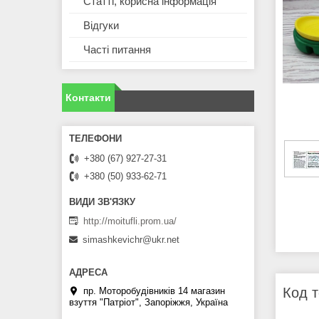
Статті, корисна інформація
Відгуки
Часті питання
Контакти
+380 (67) 927-27-31
+380 (50) 933-62-71
http://moitufli.prom.ua/
simashkevichr@ukr.net
Код 
пр. Моторобудівників 14 магазин
взуття "Патріот", Запоріжжя, Україна