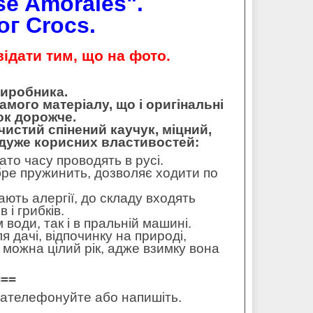
se Amorales".
ог Crocs.
ідати тим, що на фото.
виробника.
амого матеріалу, що і оригінальні
ок дорожче.
чистий спінений каучук, міцний,
 дуже корисних властивостей:
ато часу проводять в русі.
бре пружинить, дозволяє ходити по
ють алергії, до складу входять
 і грибків.
 води, так і в пральній машині.
ля дачі, відпочинку на природі,
 можна цілий рік, адже взимку вона
===
 зателефонуйте або напишіть.