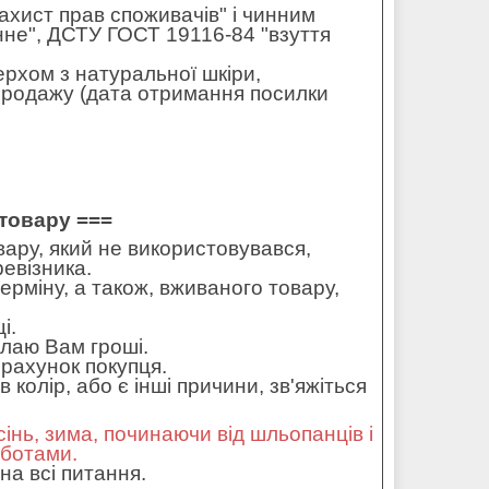
захист прав споживачів" і чинним
не", ДСТУ ГОСТ 19116-84 "взуття
ерхом з натуральної шкіри,
 продажу (дата отримання посилки
товару ===
ару, який не використовувався,
ревізника.
ерміну, а також, вживаного товару,
і.
илаю Вам гроші.
рахунок покупця.
колір, або є інші причини, зв'яжіться
сінь, зима, починаючи від шльопанців і
оботами.
на всі питання.