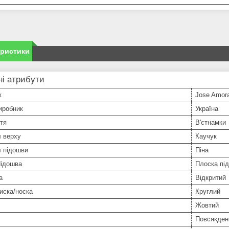
еристики
і атрибути
к
Jose Amor
иробник
Україна
тя
В'єтнамки
л верху
Каучук
л підошви
Піна
Підошва
Плоска пі
а
Відкритий
иска/носка
Круглий
Жовтий
Повсякден