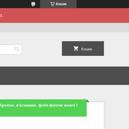
Кошик
о.
Кошик
1 Крокси, в'єтнамки, фліп-флопи жовті /
4