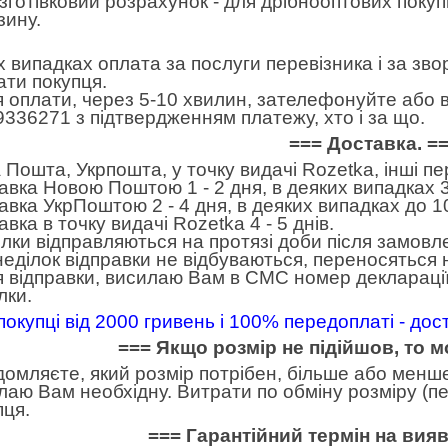
готівковий розрахунок - для дрібнооптових покуп
зину.
іх випадках оплата за послуги перевізника і за зв
ати покупця.
я оплати, через 5-10 хвилин, зателефонуйте або в
9336271 з підтвердженням платежу, хто і за що.
=== Доставка. =
 Пошта, Укрпошта, у точку видачі Rozetka, інші п
авка Новою Поштою 1 - 2 дня, в деяких випадках 3
авка УкрПоштою 2 - 4 дня, в деяких випадках до 10
вка в точку видачі Rozetka 4 - 5 днів.
лки відправляються на протязі доби після замовл
неділок відправки не відбуваються, переносяться н
я відправки, висилаю Вам в СМС номер декларації
лки.
покупці від 2000 гривень і 100% передоплаті - до
=== Якщо розмір не підійшов, то 
домляєте, який розмір потрібен, більше або менше.
лаю Вам необхідну. Витрати по обміну розміру (пе
пця.
=== Гарантійний термін на вия