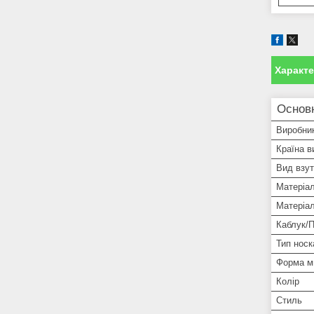
Характ
Основн
Виробни
Країна в
Вид взут
Матеріа
Матеріа
Каблук/
Тип носк
Форма м
Колір
Стиль