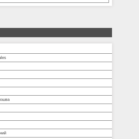
ales
дошва
ний