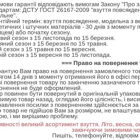
умови гарантії відповідають вимогам Закону "Про 
дартам: ДСТУ ГОСТ 26167-2009 "взуття повсякден
льне".
нтійний термін: взуття повсякденне, модельна з в
етичних і штучних матеріалів - 30 днів з моменту
пцем) або початку сезону.
вий сезон з 15 листопада по 15 березня.
яний сезон з 15 березня по 15 травня.
ій сезон з 15 травня по 15 вересня.
ній сезон з 15 вересня по 15 листопада.
=== Право на повернення 
рантую Вам право на повернення замовленого тов
ягом 14 днів з моменту отримання його в офісі пе
зі повернення товару по закінченню зазначеного т
рнення не буде оформлений.
р повинен бути повернутий в оригінальній упаковц
римую товар назад, оглядаю його цілісність, і вис
равлення посилки з поверненням здійснюється за 
 товар не підійшов Вам за розміром, не влаштував 
ною, і ми вирішимо проблему.
явності великий асортимент взуття. Літо, весна, о
закінчуючи зимовими ч
Пишіть, телефонуйте, відповім 