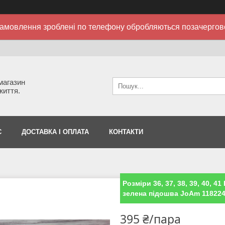
амовлення зроблені по телефону обробляються позачергов
 магазин
життя.
С
ДОСТАВКА І ОПЛАТА
КОНТАКТИ
Розміри 36, 37, 38, 39, 40, 4
зелена підошва JoAm 11822
395 ₴/пара