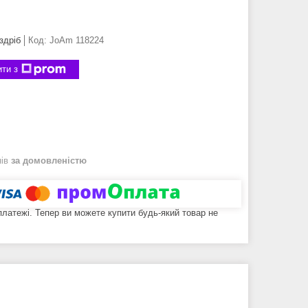
здріб
Код:
JoAm 118224
ти з
нів
за домовленістю
 платежі. Тепер ви можете купити будь-який товар не