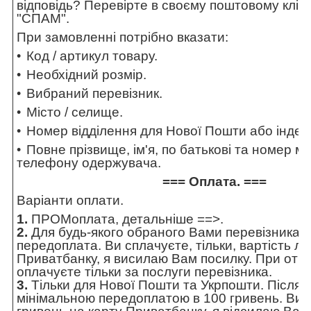
відповідь? Перевірте в своєму поштовому клієн
"СПАМ".
При замовленні потрібно вказати:
Код / артикул товару.
Необхідний розмір.
Вибраний перевізник.
Місто / селище.
Номер відділення для Нової Пошти або індек
Повне прізвище, ім'я, по батькові та номер м
телефону одержувача.
=== Оплата. ===
Варіанти оплати.
1.
ПРОМоплата,
детальніше ==>
.
2.
Для будь-якого обраного Вами перевізника 
передоплата. Ви сплачуєте, тільки, вартість ло
Приватбанку, я висилаю Вам посилку. При отр
оплачуєте тільки за послуги перевізника.
3.
Тільки для Нової Пошти та Укрпошти. Післяп
мінімальною передоплатою в 100 гривень. Ви 