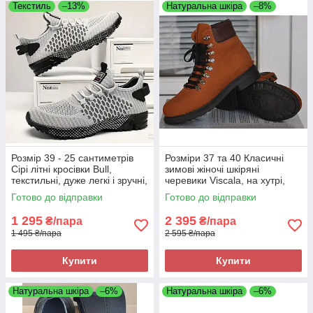
Текстиль
–13%
Натуральна шкіра
–8%
Розмір 39 - 25 сантиметрів
Розміри 37 та 40 Класичні
Сірі літні кросівки Bull,
зимові жіночі шкіряні
текстильні, дуже легкі і зручні,
черевики Viscala, на хутрі,
на підошві з піни
коричневі, легкі та зручні
Готово до відправки
Готово до відправки
1 295
2 395
₴/пара
₴/пара
1 495 ₴/пара
2 595 ₴/пара
Купити
Купити
Натуральна шкіра
–6%
Натуральна шкіра
–6%