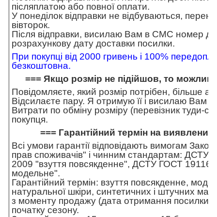
післяплатою або повної оплати.
У понеділок відправки не відбуваються, перен
вівторок.
Після відправки, висилаю Вам в СМС номер дек
розрахункову дату доставки посилки.
При покупці від 2000 гривень і 100% передопла
безкоштовна.
=== Якщо розмір не підійшов, то можливи
Повідомляєте, який розмір потрібен, більше а
Відсилаєте пару. Я отримую її і висилаю Вам н
Витрати по обміну розміру (перевізник туди-сю
покупця.
=== Гарантійний термін на виявлений 
Всі умови гарантії відповідають вимогам Закон
прав споживачів" і чинним стандартам: ДСТУ 
2009 "взуття повсякденне", ДСТУ ГОСТ 19116-8
модельне".
Гарантійний термін: взуття повсякденне, моде
натуральної шкіри, синтетичних і штучних матер
з моменту продажу (дата отримання посилки п
початку сезону.