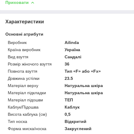
Приховати
Характеристики
Основні атрибути
Виробник
Ailinda
Країна виробник
Україна
Вид взуття
Сандалі
Розмір жіночого взуття
36
Повнота взуття
Тип «F» або «Fx»
Довжина устілки
23.5
Матеріал верху
Натуральна шкіра
Матеріал підкладки
Натуральна шкіра
Матеріал підошви
ТЕП
Каблук/Підошва
Каблук
Висота каблука (см)
0,5
Тип носка
Відкритий
Форма миска/носка
Закруглений