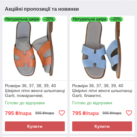
Акційні пропозиції та новинки
Натуральна шкіра
–20%
Натуральна шкіра
–20%
Розміри 36, 37, 38, 39, 40
Розміри 36, 37, 38, 39, 40
Шкіряні літні жіночі шльопанці
Шкіряні літні жіночі шльопанці
Garti, помаранчеві,
Garti, блакитні,
повнорозмірні, на низькому
повнорозмірні, на низькому
Готово до відправки
Готово до відправки
ходу, легкі та зручні
ходу, легкі та зручні
795
795
₴/пара
₴/пара
995 ₴/пара
995 ₴/пара
Купити
Купити