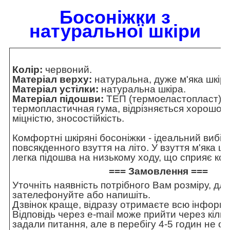
Босоніжки з
натуральної шкіри
Колір:
червоний.
Матеріал верху:
натуральна, дуже м'яка шкіра
Матеріал устілки:
натуральна шкіра.
Матеріал підошви:
ТЕП (термоеластопласт) 
термопластичная гума, відрізняється хорошою 
міцністю, зносостійкість.
Комфортні шкіряні босоніжки - ідеальний вибір
повсякденного взуття на літо. У взуття м'яка шк
легка підошва на низькому ходу, що сприяє ком
=== Замовлення ===
Уточніть наявність потрібного Вам розміру, для
зателефонуйте або напишіть.
Дзвінок краще, відразу отримаєте всю інформа
Відповідь через e-mail може прийти через кільк
задали питання, але в перебігу 4-5 годин не о