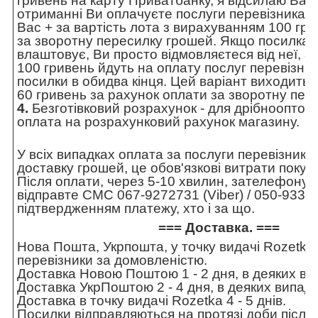
гривень на карту Приватбанку, я відсилаю Вам
отриманні Ви оплачуєте послуги перевізника з
Вас + за вартість лота з вирахуванням 100 гри
за зворотну пересилку грошей. Якщо посилка 
влаштовує, Ви просто відмовляєтеся від неї, а
100 гривень йдуть на оплату послуг перевізник
посилки в обидва кінця. Цей варіант виходить 
60 гривень за рахунок оплати за зворотну пер
4.
Безготівковий розрахунок - для дрібнооптови
оплата на розрахунковий рахунок магазину.
У всіх випадках оплата за послуги перевізника 
доставку грошей, це обов'язкові витрати покуп
Після оплати, через 5-10 хвилин, зателефонуй
відправте СМС 067-9272731 (Viber) / 050-9336
підтвердженням платежу, хто і за що.
=== Доставка. ===
Нова Пошта, Укрпошта, у точку видачі Rozetka,
перевізники за домовленістю.
Доставка Новою Поштою 1 - 2 дня, в деяких вип
Доставка УкрПоштою 2 - 4 дня, в деяких випадк
Доставка в точку видачі Rozetka 4 - 5 днів.
Посилки відправляються на протязі доби після