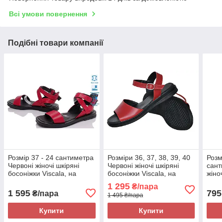
Всі умови повернення
Подібні товари компанії
Розмір 37 - 24 сантиметра
Розміри 36, 37, 38, 39, 40
Розм
Червоні жіночі шкіряні
Червоні жіночі шкіряні
сант
босоніжки Viscala, на
босоніжки Viscala, на
жіно
низькому ходу, легкі та
низькому ходу, легкі та
на н
1 295
₴/пара
зручні
зручні
Horo
1 595
795
₴/пара
1 495 ₴/пара
Купити
Купити