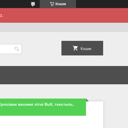
Кошик
о.
Кошик
росівки весняні літні Bull, текстиль,