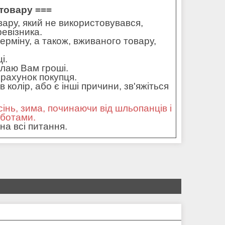
товару ===
ару, який не використовувався,
ревізника.
ерміну, а також, вживаного товару,
і.
илаю Вам гроші.
рахунок покупця.
колір, або є інші причини, зв'яжіться
сінь, зима, починаючи від шльопанців і
оботами.
на всі питання.