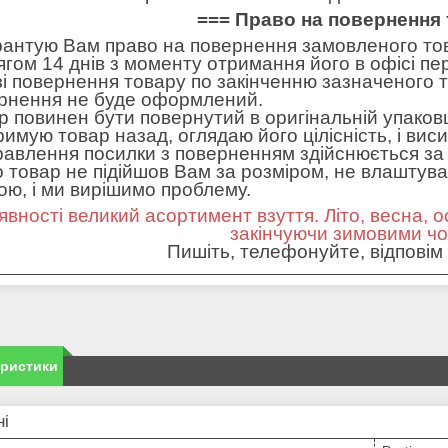
=== Право на повернення 
рантую Вам право на повернення замовленого тов
ягом 14 днів з моменту отримання його в офісі пе
зі повернення товару по закінченню зазначеного т
рнення не буде оформлений.
р повинен бути повернутий в оригінальній упаковц
римую товар назад, оглядаю його цілісність, і вис
равлення посилки з поверненням здійснюється за 
 товар не підійшов Вам за розміром, не влаштував 
ною, і ми вирішимо проблему.
явності великий асортимент взуття. Літо, весна, о
закінчуючи зимовими ч
Пишіть, телефонуйте, відповім 
еристики
ні