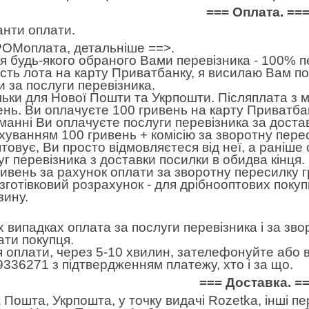
=== Оплата. ==
анти оплати.
ОМоплата,
детальніше ==>
.
 будь-якого обраного Вами перевізника - 100% пе
ість лота на карту Приватбанку, я висилаю Вам п
и за послуги перевізника.
льки для Нової Пошти та Укрпошти. Післяплата з 
ень. Ви оплачуєте 100 гривень на карту Приватбан
манні Ви оплачуєте послуги перевізника за достав
хуванням 100 гривень + комісію за зворотну пере
товує, Ви просто відмовляєтеся від неї, а раніше
уг перевізника з доставки посилки в обидва кінця
ривень за рахунок оплати за зворотну пересилку 
готівковий розрахунок - для дрібнооптових покуп
зину.
іх випадках оплата за послуги перевізника і за зв
ати покупця.
я оплати, через 5-10 хвилин, зателефонуйте або в
9336271 з підтвердженням платежу, хто і за що.
=== Доставка. =
 Пошта, Укрпошта, у точку видачі Rozetka, інші п