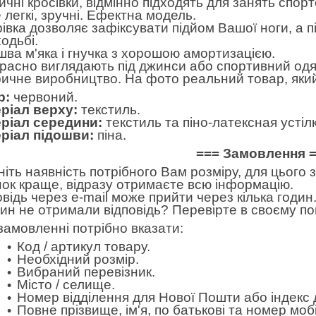
ичні кросівки, відмінно підходять для занять спорт
 легкі, зручні. Ефектна модель.
івка дозволяє зафіксувати підйом Вашої ноги, а 
одьбі.
шва м'яка і гнучка з хорошою амортизацією.
расно виглядають під джинси або спортивний одя
ичне виробництво. На фото реальний товар, який
р:
червоний.
ріал верху:
текстиль.
ріал середини:
текстиль та піно-латексная устілк
ріал підошви:
піна.
=== Замовлення 
ніть наявність потрібного Вам розміру, для цього
нок краще, відразу отримаєте всю інформацію.
овідь через e-mail може прийти через кілька годин.
дин не отримали відповідь? Перевірте в своєму по
замовленні потрібно вказати:
Код / артикул товару.
Необхідний розмір.
Вибраний перевізник.
Місто / селище.
Номер відділення для Нової Пошти або індекс 
Повне прізвище, ім'я, по батькові та номер м