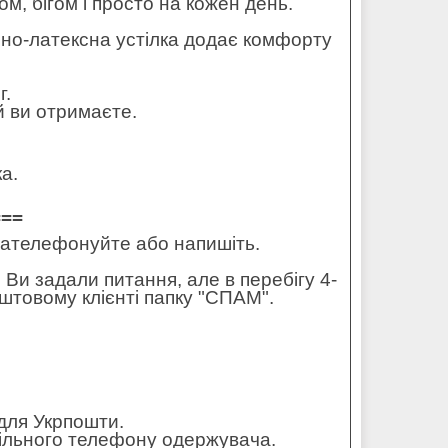
ом, бігом і просто на кожен день.
піно-латексна устілка додає комфорту
г.
 ви отримаєте.
а.
===
 зателефонуйте або напишіть.
 Ви задали питання, але в перебігу 4-
штовому клієнті папку "СПАМ".
для Укрпошти.
обільного телефону одержувача.