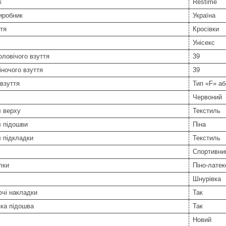
к
Restime
иробник
Україна
тя
Кросівки
Унісекс
оловічого взуття
39
іночого взуття
39
взуття
Тип «F» аб
Червоний
л верху
Текстиль
л підошви
Піна
 підкладки
Текстиль
Спортивни
лки
Піно-латек
Шнурівка
чі накладки
Так
ка підошва
Так
Новий