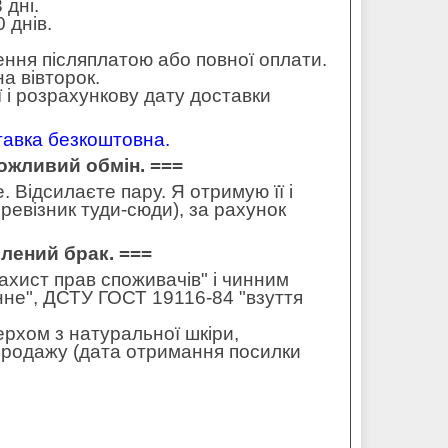
 дні.
 днів.
ення післяплатою або повної оплати.
а вівторок.
 і розрахункову дату доставки
ставка безкоштовна.
можливий обмін. ===
 Відсилаєте пару. Я отримую її і
ревізник туди-сюди), за рахунок
влений брак. ===
захист прав споживачів" і чинним
не", ДСТУ ГОСТ 19116-84 "взуття
ерхом з натуральної шкіри,
 продажу (дата отримання посилки