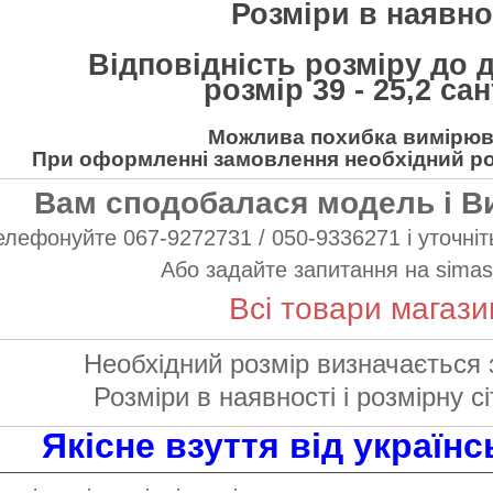
Розміри в наявнос
Відповідність розміру до 
розмір 39 - 25,2 са
Можлива похибка вимірюва
При оформленні замовлення необхідний роз
Вам сподобалася модель і В
елефонуйте 067-9272731 / 050-9336271 і уточніть
Або задайте запитання на
simas
Всі товари магази
Необхідний розмір визначається 
Розміри в наявності і розмірну сі
Якісне взуття від україн