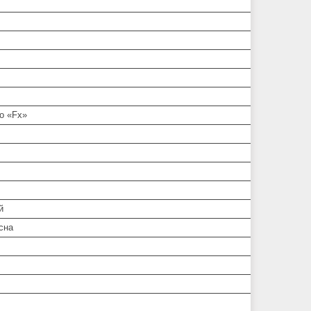
о «Fx»
й
сна