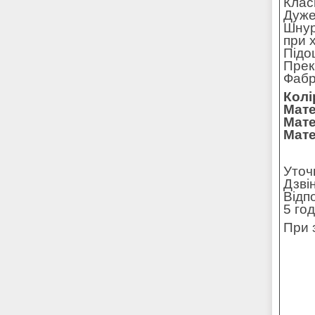
Клас
Дуже
Шнур
при х
Підо
Прек
Фабр
Колі
Мате
Мате
Мате
Уточ
Дзві
Відп
5 го
При 