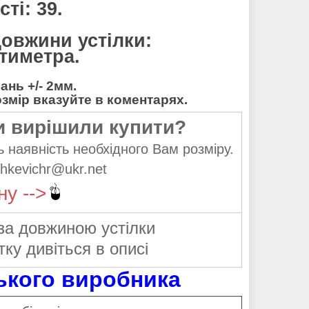
ті: 39.
довжини устілки:
нтиметра.
нь +/- 2мм.
мір вказуйте в коментарях.
и вирішили купити?
 наявність необхідного Вам розміру.
hkevichr@ukr.net
ну -->
за довжиною устілки
тку дивіться в описі
ського виробника