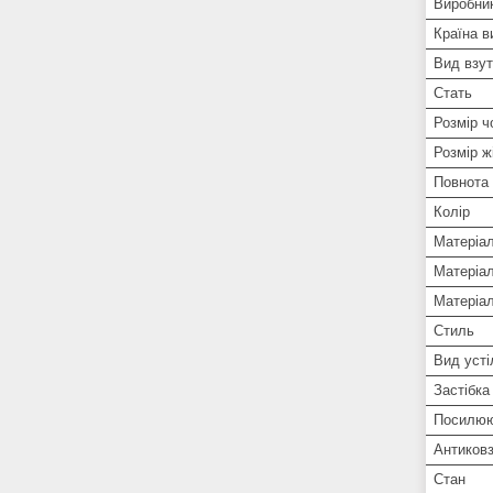
Виробни
Країна в
Вид взут
Стать
Розмір ч
Розмір ж
Повнота 
Колір
Матеріа
Матеріа
Матеріал
Стиль
Вид усті
Застібка
Посилюю
Антиковз
Стан