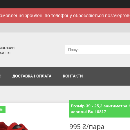
амовлення зроблені по телефону обробляються позачергов
 магазин
життя.
С
ДОСТАВКА І ОПЛАТА
КОНТАКТИ
Розмір 39 - 25,2 сантиметра К
ль
червоні Bull 0817
995 ₴/пара