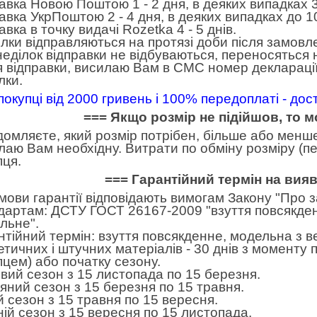
авка Новою Поштою 1 - 2 дня, в деяких випадках 3
авка УкрПоштою 2 - 4 дня, в деяких випадках до 10
вка в точку видачі Rozetka 4 - 5 днів.
лки відправляються на протязі доби після замовл
неділок відправки не відбуваються, переносяться н
я відправки, висилаю Вам в СМС номер декларації
лки.
покупці від 2000 гривень і 100% передоплаті - до
=== Якщо розмір не підійшов, то 
домляєте, який розмір потрібен, більше або менше.
лаю Вам необхідну. Витрати по обміну розміру (пе
пця.
=== Гарантійний термін на вия
умови гарантії відповідають вимогам Закону "Про 
дартам: ДСТУ ГОСТ 26167-2009 "взуття повсякден
льне".
нтійний термін: взуття повсякденне, модельна з в
етичних і штучних матеріалів - 30 днів з моменту
пцем) або початку сезону.
вий сезон з 15 листопада по 15 березня.
яний сезон з 15 березня по 15 травня.
ій сезон з 15 травня по 15 вересня.
ній сезон з 15 вересня по 15 листопада.