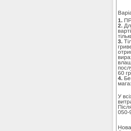
Варі
1.
ПР
2.
Для
варт
тільк
3.
Ті
грив
отри
вира
влаш
посл
60 г
4.
Без
мага
У вс
витр
Післ
050-
Нова