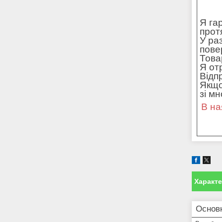
Я га
прот
У ра
пове
Това
Я от
Відп
Якщо
зі м
В на
Характ
Основ