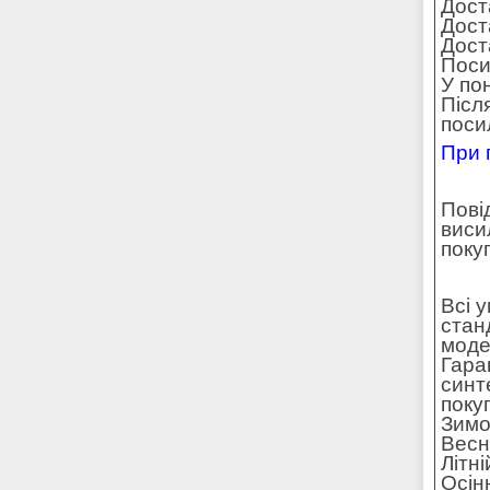
Дост
Дост
Доста
Поси
У по
Післ
поси
При 
Пові
виси
поку
Всі 
стан
моде
Гара
синт
поку
Зимо
Весн
Літн
Осін