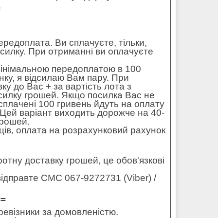
=
редоплата. Ви сплачуєте, тільки,
осилку. При отриманні ви оплачуєте
мінімальною передоплатою в 100
ку, я відсилаю Вам пару. При
ку до Вас + за вартість лота з
силку грошей. Якщо посилка Вас не
 сплачені 100 гривень йдуть на оплату
. Цей варіант виходить дорожче на 40-
грошей.
ців, оплата на розрахунковий рахунок
оротну доставку грошей, це обов'язкові
ідправте СМС 067-9272731 (Viber) /
==
еревізники за домовленістю.