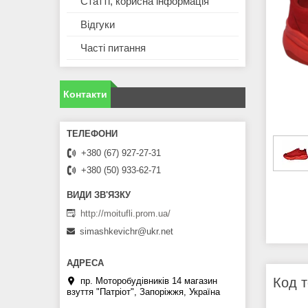
Статті, корисна інформація
Відгуки
Часті питання
Контакти
+380 (67) 927-27-31
+380 (50) 933-62-71
http://moitufli.prom.ua/
simashkevichr@ukr.net
Код т
пр. Моторобудівників 14 магазин
взуття "Патріот", Запоріжжя, Україна