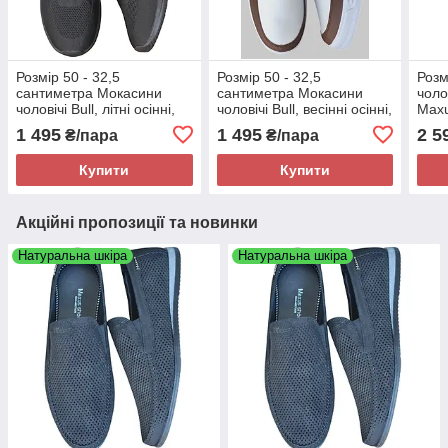
Розмір 50 - 32,5
Розмір 50 - 32,5
Розм
сантиметра Мокасини
сантиметра Мокасини
чоло
чоловічі Bull, літні осінні,
чоловічі Bull, весінні осінні,
Maxu
текстиль сітка, чорні, на
PU-шкіра, білі, на підошві з
повн
1 495
1 495
2 5
₴/пара
₴/пара
підошві з піни, легкі і
піни, легкі і зручні
зручні
Купити
Купити
Акційні пропозиції та новинки
Натуральна шкіра
Натуральна шкіра