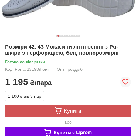
Розміри 42, 43 Мокасини літні осінні з Pu-
шкіри з перфорацією, білі, повнорозмірні
Готово до відправки
Код: Forra 23L989 білі
Опт і роздріб
1 195
₴/пара
1 100 ₴
від 3 пар
Купити
або
Купити з