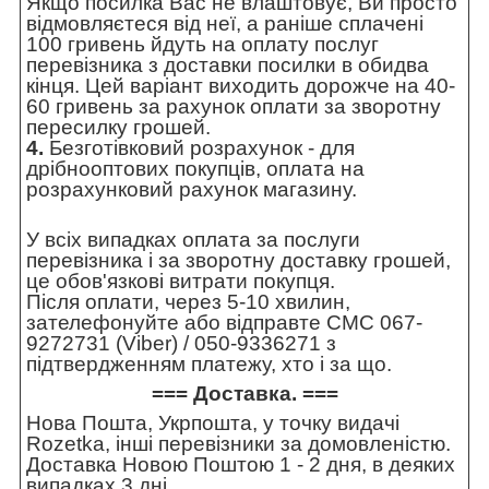
Якщо посилка Вас не влаштовує, Ви просто
відмовляєтеся від неї, а раніше сплачені
100 гривень йдуть на оплату послуг
перевізника з доставки посилки в обидва
кінця. Цей варіант виходить дорожче на 40-
60 гривень за рахунок оплати за зворотну
пересилку грошей.
4.
Безготівковий розрахунок - для
дрібнооптових покупців, оплата на
розрахунковий рахунок магазину.
У всіх випадках оплата за послуги
перевізника і за зворотну доставку грошей,
це обов'язкові витрати покупця.
Після оплати, через 5-10 хвилин,
зателефонуйте або відправте СМС 067-
9272731 (Viber) / 050-9336271 з
підтвердженням платежу, хто і за що.
=== Доставка. ===
Нова Пошта, Укрпошта, у точку видачі
Rozetka, інші перевізники за домовленістю.
Доставка Новою Поштою 1 - 2 дня, в деяких
випадках 3 дні.