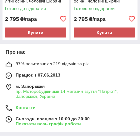
літні осінні, чоловічі шкіряні
осінні, чоловічі шкіряні
мокасини Maxus, чорні, на
мокасини Maxus, чорні, на
Готово до відправки
Готово до відправки
підошві з піни
підошві з піни
2 795
2 795
₴/пара
₴/пара
Купити
Купити
Про нас
97% позитивних з 219 відгуків за рік
Працює з 07.06.2013
м. Запоріжжя
пр. Моторобудівників 14 магазин взуття "Патріот",
Запоріжжя, Україна
Контакти
Сьогодні працює з 10:00 до 20:00
Показати весь графік роботи