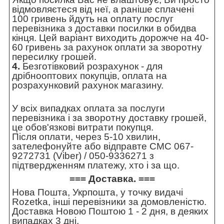
відмовляєтеся від неї, а раніше сплачені
100 гривень йдуть на оплату послуг
перевізника з доставки посилки в обидва
кінця. Цей варіант виходить дорожче на 40-
60 гривень за рахунок оплати за зворотну
пересилку грошей.
4.
Безготівковий розрахунок - для
дрібнооптових покупців, оплата на
розрахунковий рахунок магазину.
У всіх випадках оплата за послуги
перевізника і за зворотну доставку грошей,
це обов'язкові витрати покупця.
Після оплати, через 5-10 хвилин,
зателефонуйте або відправте СМС 067-
9272731 (Viber) / 050-9336271 з
підтвердженням платежу, хто і за що.
=== Доставка. ===
Нова Пошта, Укрпошта, у точку видачі
Rozetka, інші перевізники за домовленістю.
Доставка Новою Поштою 1 - 2 дня, в деяких
випадках 3 дні.