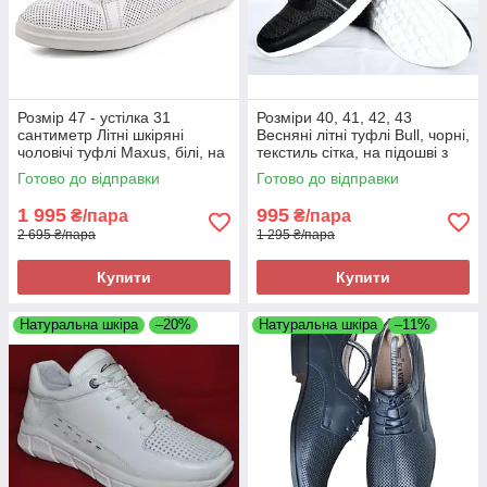
Розмір 47 - устілка 31
Розміри 40, 41, 42, 43
сантиметр Літні шкіряні
Весняні літні туфлі Bull, чорні,
чоловічі туфлі Maxus, білі, на
текстиль сітка, на підошві з
підошві з піни, легкі та зручні
піни, легкі та зручні
Готово до відправки
Готово до відправки
1 995
995
₴/пара
₴/пара
2 695 ₴/пара
1 295 ₴/пара
Купити
Купити
Натуральна шкіра
–20%
Натуральна шкіра
–11%