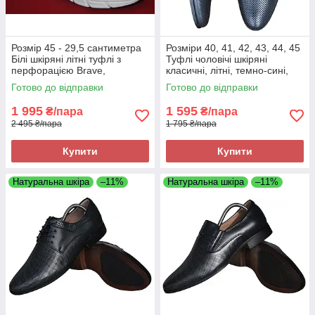
Розмір 45 - 29,5 сантиметра
Розміри 40, 41, 42, 43, 44, 45
Білі шкіряні літні туфлі з
Туфлі чоловічі шкіряні
перфорацією Brave,
класичні, літні, темно-сині,
повнорозмірні, на підошві з
повнорозмірні
Готово до відправки
Готово до відправки
піни, легкі та зручні
1 995
1 595
₴/пара
₴/пара
2 495 ₴/пара
1 795 ₴/пара
Купити
Купити
Натуральна шкіра
–11%
Натуральна шкіра
–11%