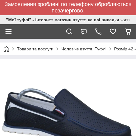
Замовлення зроблені по телефону обробляються
позачергово.
"Мої туфлі" - інтернет магазин взуття на всі випадки життя.
Товари та послуги
Чоловіче взуття. Туфлі
Розмір 42 