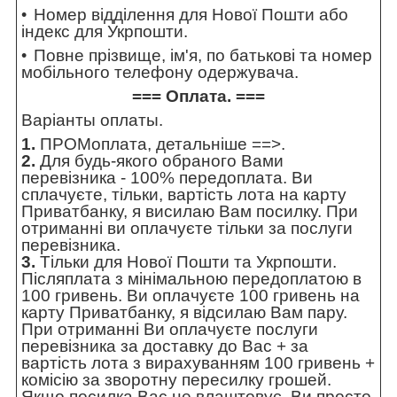
Номер відділення для Нової Пошти або
індекс для Укрпошти.
Повне прізвище, ім'я, по батькові та номер
мобільного телефону одержувача.
=== Оплата. ===
Варіанты оплаты.
1.
ПРОМоплата,
детальніше ==>
.
2.
Для будь-якого обраного Вами
перевізника - 100% передоплата. Ви
сплачуєте, тільки, вартість лота на карту
Приватбанку, я висилаю Вам посилку. При
отриманні ви оплачуєте тільки за послуги
перевізника.
3.
Тільки для Нової Пошти та Укрпошти.
Післяплата з мінімальною передоплатою в
100 гривень. Ви оплачуєте 100 гривень на
карту Приватбанку, я відсилаю Вам пару.
При отриманні Ви оплачуєте послуги
перевізника за доставку до Вас + за
вартість лота з вирахуванням 100 гривень +
комісію за зворотну пересилку грошей.
Якщо посилка Вас не влаштовує, Ви просто