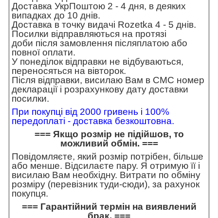
Доставка УкрПоштою 2 - 4 дня, в деяких
випадках до 10 днів.
Доставка в точку видачі Rozetka 4 - 5 днів.
Посилки відправляються на протязі
доби після замовлення післяплатою або
повної оплати.
У понеділок відправки не відбуваються,
переносяться на вівторок.
Після відправки, висилаю Вам в СМС номер
декларації і розрахункову дату доставки
посилки.
При покупці від 2000 гривень і 100%
передоплаті - доставка безкоштовна.
=== Якщо розмір не підійшов, то
можливий обмін. ===
Повідомляєте, який розмір потрібен, більше
або менше. Відсилаєте пару. Я отримую її і
висилаю Вам необхідну. Витрати по обміну
розміру (перевізник туди-сюди), за рахунок
покупця.
=== Гарантійний термін на виявлений
брак. ===