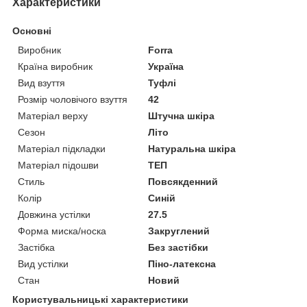
Характеристики
Основні
Виробник
Forra
Країна виробник
Україна
Вид взуття
Туфлі
Розмір чоловічого взуття
42
Матеріал верху
Штучна шкіра
Сезон
Літо
Матеріал підкладки
Натуральна шкіра
Матеріал підошви
ТЕП
Стиль
Повсякденний
Колір
Синій
Довжина устілки
27.5
Форма миска/носка
Закруглений
Застібка
Без застібки
Вид устілки
Піно-латексна
Стан
Новий
Користувальницькі характеристики