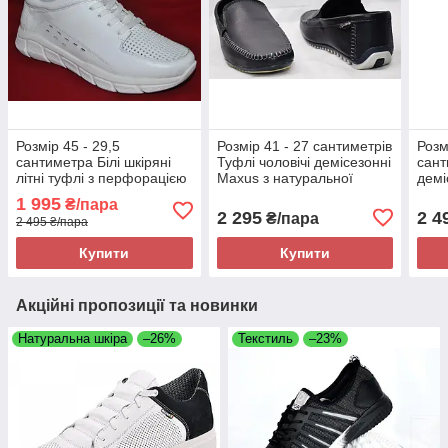
Розмір 45 - 29,5
Розмір 41 - 27 сантиметрів
Розм
сантиметра Білі шкіряні
Туфлі чоловічі демісезонні
сант
літні туфлі з перфорацією
Maxus з натуральної
демі
Brave, повнорозмірні, на
шкіри, сині
замш
1 995
₴/пара
підошві з піни, легкі та
чорн
2 295
2 4
₴/пара
2 495 ₴/пара
зручні
та з
Купити
Купити
Акційні пропозиції та новинки
Натуральна шкіра
–26%
Текстиль
–23%