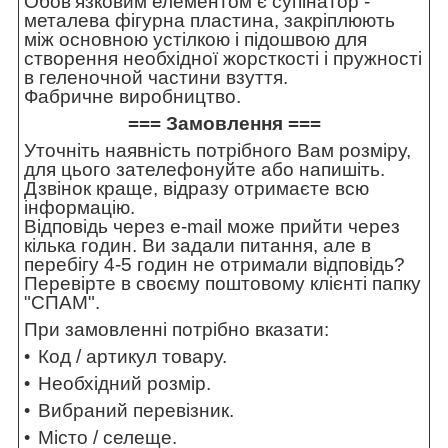
Обов'язковим елементом є супінатор -
металева фігурна пластина, закріплюють
між основною устілкою і підошвою для
створення необхідної жорсткості і пружності
в геленочной частини взуття.
Фабричне виробництво.
=== Замовлення ===
Уточніть наявність потрібного Вам розміру,
для цього зателефонуйте або напишіть.
Дзвінок краще, відразу отримаєте всю
інформацію.
Відповідь через e-mail може прийти через
кілька годин. Ви задали питання, але в
перебігу 4-5 годин не отримали відповідь?
Перевірте в своєму поштовому клієнті папку
"СПАМ".
При замовленні потрібно вказати:
Код / артикул товару.
Необхідний розмір.
Вибраний перевізник.
Місто / селеще.