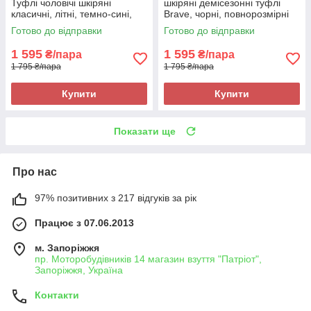
Туфлі чоловічі шкіряні
шкіряні демісезонні туфлі
класичні, літні, темно-сині,
Brave, чорні, повнорозмірні
повнорозмірні
Brave 20299
Готово до відправки
Готово до відправки
1 595
1 595
₴/пара
₴/пара
1 795 ₴/пара
1 795 ₴/пара
Купити
Купити
Показати ще
Про нас
97% позитивних з 217 відгуків за рік
Працює з 07.06.2013
м. Запоріжжя
пр. Моторобудівників 14 магазин взуття "Патріот",
Запоріжжя, Україна
Контакти