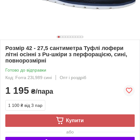
Розмір 42 - 27,5 сантиметра Туфлі лофери
літні осінні з Pu-шкіри з перфорацією, сині,
повнорозмірні
Готово до відправки
Код: Forra 23L989 сині
Опт і роздріб
1 195
₴/пара
1 100 ₴
від 3 пар
Купити
або