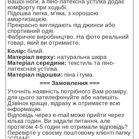
Вашої ноги, а піно-латексна устілка додає
комфорту при ходьбі.
Підошва легка, м'яка, з хорошою
амортизацією.
Прекрасно виглядають під джинси або
спортивний одяг.
Фабричне виробництво. На фото реальний
товар, який ви отримаєте.
Колір:
білий.
Матеріал верху:
натуральна шкіра
Матеріал середини:
текстиль та піно-
латексная устілка.
Матеріал підошви:
піна і гума.
=== Замовлення ===
Уточніть наявність потрібного Вам розміру,
для цього зателефонуйте або напишіть.
Дзвінок краще, відразу ж отримаєте всю
інформацію.
Відповідь через e-mail може прийти через
кілька годин. Ви задали питання, але
протягом 4-5 годин не отримали відповідь?
Перевірте у своєму поштовому клієнті папку
"СПАМ".