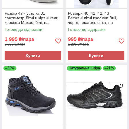
Розмір 47 - устілка 31
Розміри 40, 41, 42, 43
сантиметр Літні шкіряні кеди
Весняні літні кросівки Bull,
кросівки Maxus, білі, на
чорні, текстиль сітка, на
підошві з піни, легкі та зручні
підошві з піни, легкі та зручні
Готово до відправки
Готово до відправки
1 995
995
₴/пара
₴/пара
2 695 ₴/пара
1 295 ₴/пара
Купити
Купити
–22%
Натуральна шкіра
–21%