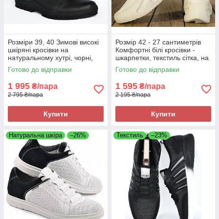
Розміри 39, 40 Зимові високі
Розмір 42 - 27 сантиметрів
шкіряні кросівки на
Комфортні білі кросівки -
натуральному хутрі, чорні,
шкарпетки, текстиль сітка, на
теплі і комфортні Brave 7000
підошві з піни
Готово до відправки
Готово до відправки
1 995
1 595
₴/пара
₴/пара
2 795 ₴/пара
2 195 ₴/пара
Купити
Купити
Натуральна шкіра
–26%
Текстиль
–23%