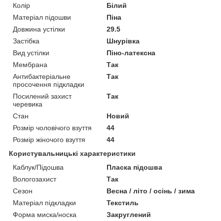
Колір
Білий
Матеріал підошви
Піна
Довжина устілки
29.5
Застібка
Шнурівка
Вид устілки
Піно-латексна
Мембрана
Так
Антибактеріальне
Так
просочення підкладки
Посилений захист
Так
черевика
Стан
Новий
Розмір чоловічого взуття
44
Розмір жіночого взуття
44
Користувальницькі характеристики
Каблук/Підошва
Пласка підошва
Вологозахист
Так
Сезон
Весна / літо / осінь / зима
Матеріал підкладки
Текстиль
Форма миска/носка
Закруглений