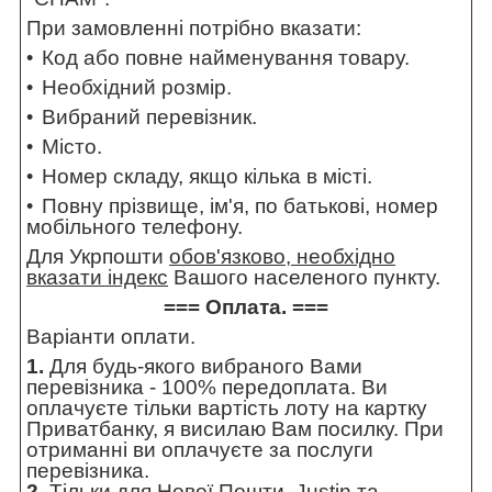
При замовленні потрібно вказати:
Код або повне найменування товару.
Необхідний розмір.
Вибраний перевізник.
Місто.
Номер складу, якщо кілька в місті.
Повну прізвище, ім'я, по батькові, номер
мобільного телефону.
Для Укрпошти
обов'язково, необхідно
вказати індекс
Вашого населеного пункту.
=== Оплата. ===
Варіанти оплати.
1.
Для будь-якого вибраного Вами
перевізника - 100% передоплата. Ви
оплачуєте тільки вартість лоту на картку
Приватбанку, я висилаю Вам посилку. При
отриманні ви оплачуєте за послуги
перевізника.
2.
Тільки для Нової Пошти, Justin та