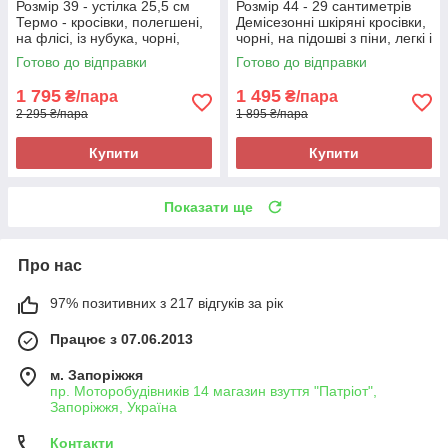
Розмір 39 - устілка 25,5 см
Розмір 44 - 29 сантиметрів
Термо - кросівки, полегшені,
Демісезонні шкіряні кросівки,
на флісі, із нубука, чорні,
чорні, на підошві з піни, легкі і
повнорозмірні
зручні Restime 20189
Готово до відправки
Готово до відправки
1 795
1 495
₴/пара
₴/пара
2 295 ₴/пара
1 895 ₴/пара
Купити
Купити
Показати ще
Про нас
97% позитивних з 217 відгуків за рік
Працює з 07.06.2013
м. Запоріжжя
пр. Моторобудівників 14 магазин взуття "Патріот",
Запоріжжя, Україна
Контакти