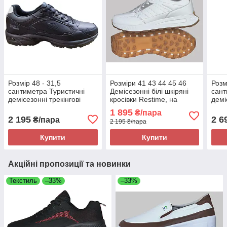
Розмір 48 - 31,5
Розміри 41 43 44 45 46
Розм
сантиметра Туристичні
Демісезонні білі шкіряні
сант
демісезонні трекінгові
кросівки Restime, на
демі
шкіряні кросівки Restime,
підошві з піни, легкі та
водо
1 895
₴/пара
чорні Restime 24059
зручні
терм
2 195
2 6
₴/пара
2 195 ₴/пара
Купити
Купити
Акційні пропозиції та новинки
Текстиль
–33%
–33%