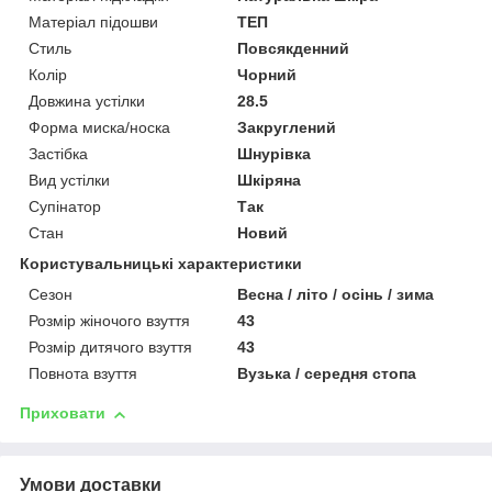
Матеріал підошви
ТЕП
Стиль
Повсякденний
Колір
Чорний
Довжина устілки
28.5
Форма миска/носка
Закруглений
Застібка
Шнурівка
Вид устілки
Шкіряна
Супінатор
Так
Стан
Новий
Користувальницькі характеристики
Сезон
Весна / літо / осінь / зима
Розмір жіночого взуття
43
Розмір дитячого взуття
43
Повнота взуття
Вузька / середня стопа
Приховати
Умови доставки