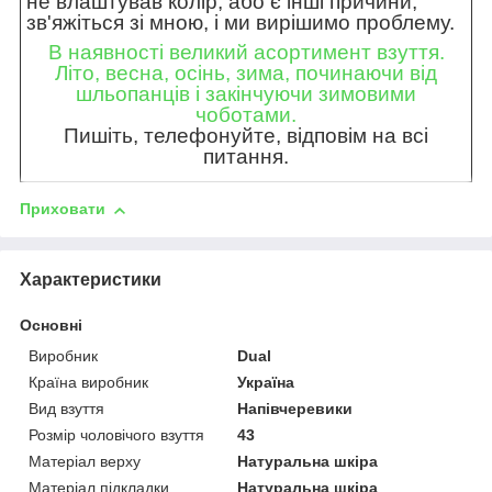
не влаштував колір, або є інші причини,
зв'яжіться зі мною, і ми вирішимо проблему.
В наявності великий асортимент взуття.
Літо, весна, осінь, зима, починаючи від
шльопанців і закінчуючи зимовими
чоботами.
Пишіть, телефонуйте, відповім на всі
питання.
Приховати
Характеристики
Основні
Виробник
Dual
Країна виробник
Україна
Вид взуття
Напівчеревики
Розмір чоловічого взуття
43
Матеріал верху
Натуральна шкіра
Матеріал підкладки
Натуральна шкіра