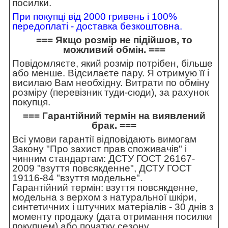
посилки.
При покупці від 2000 гривень і 100%
передоплаті - доставка безкоштовна.
=== Якщо розмір не підійшов, то
можливий обмін. ===
Повідомляєте, який розмір потрібен, більше
або менше. Відсилаєте пару. Я отримую її і
висилаю Вам необхідну. Витрати по обміну
розміру (перевізник туди-сюди), за рахунок
покупця.
=== Гарантійний термін на виявлений
брак. ===
Всі умови гарантії відповідають вимогам
Закону "Про захист прав споживачів" і
чинним стандартам: ДСТУ ГОСТ 26167-
2009 "взуття повсякденне", ДСТУ ГОСТ
19116-84 "взуття модельне".
Гарантійний термін: взуття повсякденне,
модельна з верхом з натуральної шкіри,
синтетичних і штучних матеріалів - 30 днів з
моменту продажу (дата отримання посилки
покупцем) або початку сезону.