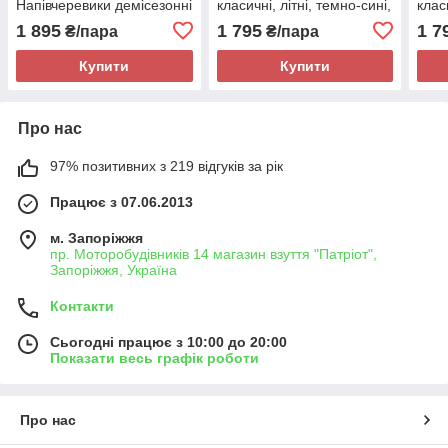
Напівчеревики демісезонні
класичні, літні, темно-сині,
клас
чоловічі шкіряні, класичні,
повнорозмірні
повн
1 895
1 795
1 7
₴/пара
₴/пара
чорні, повнорозмірні
Купити
Купити
Про нас
97% позитивних з 219 відгуків за рік
Працює з 07.06.2013
м. Запоріжжя
пр. Моторобудівників 14 магазин взуття "Патріот",
Запоріжжя, Україна
Контакти
Сьогодні працює з 10:00 до 20:00
Показати весь графік роботи
Про нас