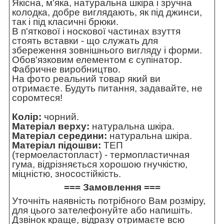
Якісна, м'яка, натуральна шкіра і зручна
колодка, добре виглядають, як під джинси,
так і під класичні брюки.
В п'яткової і носкової частинах взуття
стоять вставки - що служать для
збереження зовнішнього вигляду і форми.
Обов'язковим елементом є супінатор.
Фабричне виробництво.
На фото реальний товар який ви
отримаєте. Будуть питання, задавайте, не
соромтеся!
Колір:
чорний.
Матеріал верху:
натуральна шкіра.
Матеріал середини:
натуральна шкіра.
Матеріал підошви:
ТЕП
(термоеластопласт) - термопластичная
гума, відрізняється хорошою гнучкістю,
міцністю, зносостійкість.
=== Замовлення ===
Уточніть наявність потрібного Вам розміру,
для цього зателефонуйте або напишіть.
Дзвінок краще, відразу отримаєте всю