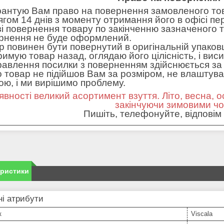
рантую Вам право на повернення замовленого тов
ягом 14 днів з моменту отримання його в офісі пе
зі повернення товару по закінченню зазначеного т
рнення не буде оформлений.
р повинен бути повернутий в оригінальній упаковц
римую товар назад, оглядаю його цілісність, і вис
равлення посилки з поверненням здійснюється за 
 товар не підійшов Вам за розміром, не влаштував 
ною, і ми вирішимо проблему.
явності великий асортимент взуття. Літо, весна, о
закінчуючи зимовими ч
Пишіть, телефонуйте, відповім 
еристики
і атрибути
к
Viscala