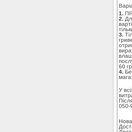
Варі
1.
ПР
2.
Для
варт
тільк
3.
Ті
грив
отри
вира
влаш
посл
60 г
4.
Без
мага
У вс
витр
Післ
050-
Нова
Дост
Дост