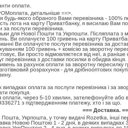
анти оплати.
ОМоплата,
детальніше ==>
.
 будь-якого обраного Вами перевізника - 100% пе
ість лота на карту Приватбанку, я висилаю Вам п
и за послуги перевізника.
льки для Нової Пошти та Укрпошти. Післяплата з 
ень. Ви оплачуєте 100 гривень на карту Приватбан
манні Ви оплачуєте послуги перевізника за достав
хуванням 100 гривень + комісію за зворотну пере
товує, Ви просто відмовляєтеся від неї, а раніше
уг перевізника з доставки посилки в обидва кінця
ривень за рахунок оплати за зворотну пересилку 
готівковий розрахунок - для дрібнооптових покуп
зину.
іх випадках оплата за послуги перевізника і за зв
ати покупця.
я оплати, через 5-10 хвилин, зателефонуйте або в
9336271 з підтвердженням платежу, хто і за що.
=== Доставка. =
 Пошта, Укрпошта, у точку видачі Rozetka, інші п
авка Новою Поштою 1 - 2 дня, в деяких випадках 3
авка УкрПоштою 2 - 4 дня, в деяких випадках до 10