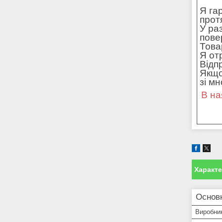
Я га
прот
У ра
пове
Това
Я от
Відп
Якщо
зі м
В на
Характ
Основн
Виробни