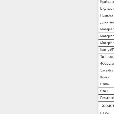
Країна в
Вид взут
Повнота 
Довжина 
Матеріа
Матеріал
Матеріа
Каблук/
Тип носк
Форма м
Застібка
Колір
Стиль
Стан
Розмір ж
Корист
Сезон