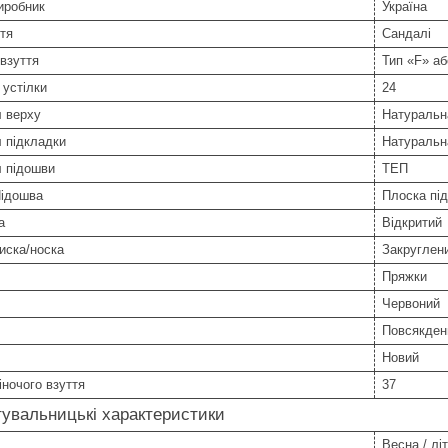
иробник
Україна
тя
Сандалі
взуття
Тип «F» аб
устілки
24
л верху
Натуральн
 підкладки
Натуральн
л підошви
ТЕП
Підошва
Плоска пі
а
Відкритий
иска/носка
Закруглен
Пряжки
Червоний
Повсякден
Новий
іночого взуття
37
увальницькі характеристики
Весна / літ