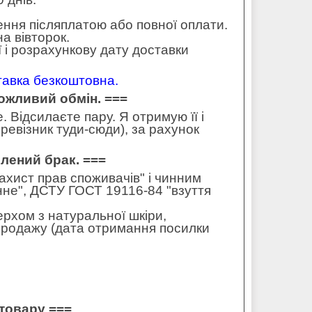
ення післяплатою або повної оплати.
а вівторок.
 і розрахункову дату доставки
ставка безкоштовна.
можливий обмін. ===
 Відсилаєте пару. Я отримую її і
ревізник туди-сюди), за рахунок
влений брак. ===
захист прав споживачів" і чинним
не", ДСТУ ГОСТ 19116-84 "взуття
ерхом з натуральної шкіри,
 продажу (дата отримання посилки
товару ===