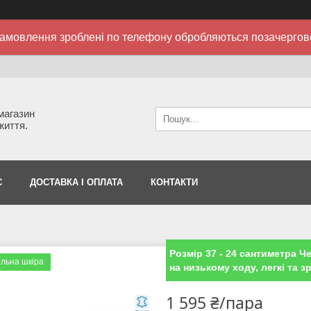
амовлення зроблені по телефону обробляються позачергов
 магазин
життя.
С
ДОСТАВКА І ОПЛАТА
КОНТАКТИ
Розмір 37 - 24 сантиметра Че
льна шкіра
на низькому ходу, легкі та з
1 595 ₴/пара