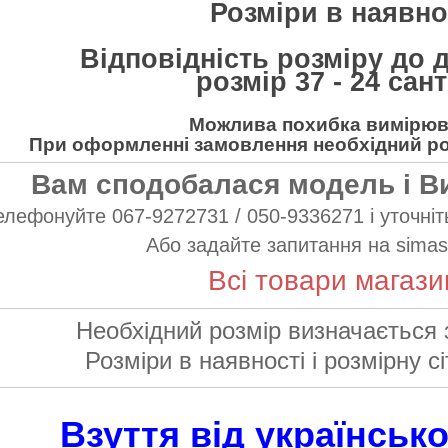
Розміри в наявнос
Відповідність розміру до 
розмір 37 - 24 сан
Можлива похибка вимірюва
При оформленні замовлення необхідний роз
Вам сподобалася модель і В
елефонуйте 067-9272731 / 050-9336271 і уточніть
Або задайте запитання на
simas
Всі товари магази
Необхідний розмір визначається 
Розміри в наявності і розмірну сі
Взуття від українськ