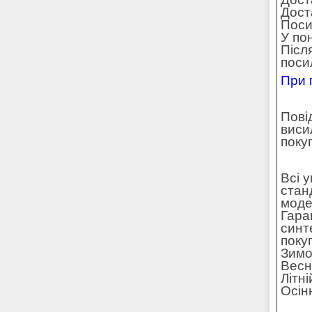
Доста
Поси
У по
Післ
поси
При 
Пові
виси
поку
Всі 
стан
моде
Гара
синт
поку
Зимо
Весн
Літн
Осін