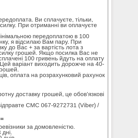
редоплата. Ви сплачуєте, тільки,
осилку. При отриманні ви оплачуєте
мінімальною передоплатою в 100
ку, я відсилаю Вам пару. При
ку до Вас + за вартість лота з
силку грошей. Якщо посилка Вас не
 сплачені 100 гривень йдуть на оплату
. Цей варіант виходить дорожче на 40-
грошей.
ців, оплата на розрахунковий рахунок
оротну доставку грошей, це обов'язкові
ідправте СМС 067-9272731 (Viber) /
==
еревізники за домовленістю.
 дні.
 днів.