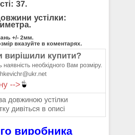
ті: 37.
довжини устілки:
тиметра.
нь +/- 2мм.
мір вказуйте в коментарях.
и вирішили купити?
 наявність необхідного Вам розміру.
hkevichr@ukr.net
ну -->
за довжиною устілки
тку дивіться в описі
ого виробника