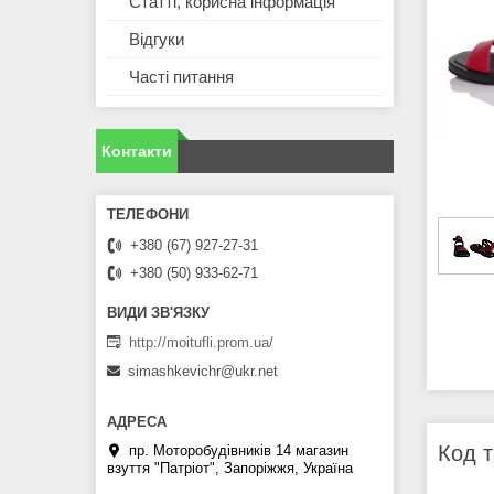
Статті, корисна інформація
Відгуки
Часті питання
Контакти
+380 (67) 927-27-31
+380 (50) 933-62-71
http://moitufli.prom.ua/
simashkevichr@ukr.net
Код т
пр. Моторобудівників 14 магазин
взуття "Патріот", Запоріжжя, Україна