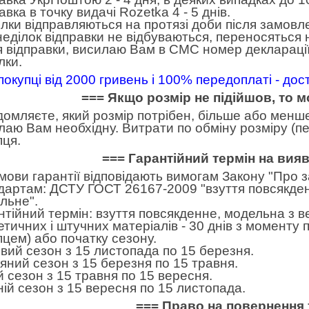
вка в точку видачі Rozetka 4 - 5 днів.
лки відправляються на протязі доби після замовл
неділок відправки не відбуваються, переносяться н
я відправки, висилаю Вам в СМС номер декларації
лки.
покупці від 2000 гривень і 100% передоплаті - до
=== Якщо розмір не підійшов, то 
домляєте, який розмір потрібен, більше або менше.
лаю Вам необхідну. Витрати по обміну розміру (пе
пця.
=== Гарантійний термін на вия
умови гарантії відповідають вимогам Закону "Про 
дартам: ДСТУ ГОСТ 26167-2009 "взуття повсякден
льне".
нтійний термін: взуття повсякденне, модельна з в
етичних і штучних матеріалів - 30 днів з моменту
пцем) або початку сезону.
вий сезон з 15 листопада по 15 березня.
яний сезон з 15 березня по 15 травня.
ій сезон з 15 травня по 15 вересня.
ній сезон з 15 вересня по 15 листопада.
=== Право на повернення 