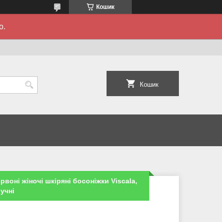
Кошик
о.
Кошик
рвоні жіночі шкіряні босоніжки Viscala,
ручні