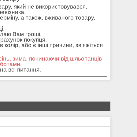
ару, який не використовувався,
ревізника.
ерміну, а також, вживаного товару,
і.
илаю Вам гроші.
рахунок покупця.
колір, або є інші причини, зв'яжіться
сінь, зима, починаючи від шльопанців і
оботами.
на всі питання.