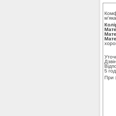
Комф
м'як
Колі
Мате
Мате
Мате
хоро
Уточ
Дзві
Відп
5 го
При 