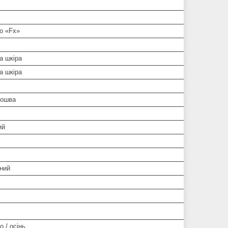
о «Fx»
а шкіра
а шкіра
дошва
ий
ний
о / осінь