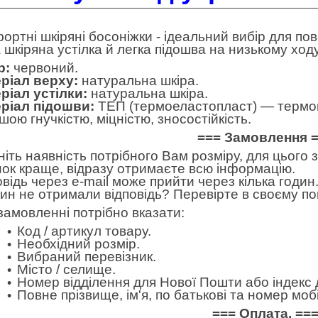
ортні шкіряні босоніжки - ідеальний вибір для пов
а шкіряна устілка й легка підошва на низькому ход
р:
червоний.
ріал верху:
натуральна шкіра.
ріал устілки:
натуральна шкіра.
ріал підошви:
ТЕП (термоеластопласт) — термоп
шою гнучкістю, міцністю, зносостійкість.
=== Замовлення 
ніть наявність потрібного Вам розміру, для цього
нок краще, відразу отримаєте всю інформацію.
овідь через e-mail може прийти через кілька годин.
дин не отримали відповідь? Перевірте в своєму по
замовленні потрібно вказати:
Код / артикул товару.
Необхідний розмір.
Вибраний перевізник.
Місто / селище.
Номер відділення для Нової Пошти або індекс 
Повне прізвище, ім'я, по батькові та номер м
=== Оплата. ==