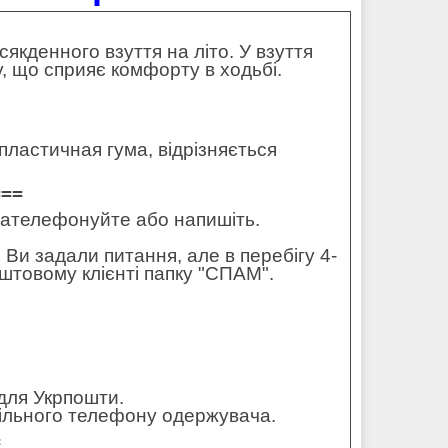
сякденного взуття на літо. У взуття
у, що сприяє комфорту в ходьбі.
ластичная гума, відрізняється
===
 зателефонуйте або напишіть.
 Ви задали питання, але в перебігу 4-
штовому клієнті папку "СПАМ".
для Укрпошти.
обільного телефону одержувача.
=