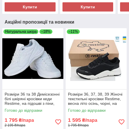
зручні
Купити
Купити
Акційні пропозиції та новинки
Натуральна шкіра
–18%
–11%
Розміри 36 та 38 Демісезонні
Розміри 36, 37, 38, 39 Жіночі
білі шкіряні кросівки кеди
текстильні кросівки Restime,
Restime, на підошві з піни,
весна літо осінь, чорні, на
легкі та комфортні
підошві з піни
Готово до відправки
Готово до відправки
1 795
1 595
₴/пара
₴/пара
2 195 ₴/пара
1 795 ₴/пара