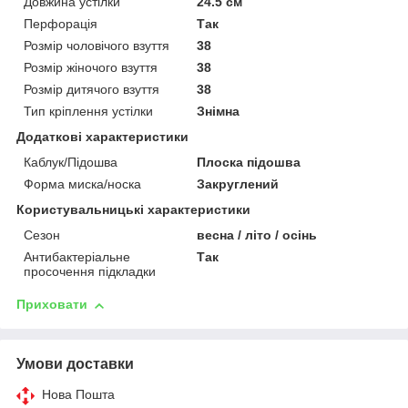
Довжина устілки
24.5 см
Перфорація
Так
Розмір чоловічого взуття
38
Розмір жіночого взуття
38
Розмір дитячого взуття
38
Тип кріплення устілки
Знімна
Додаткові характеристики
Каблук/Підошва
Плоска підошва
Форма миска/носка
Закруглений
Користувальницькі характеристики
Сезон
весна / літо / осінь
Антибактеріальне
Так
просочення підкладки
Приховати
Умови доставки
Нова Пошта