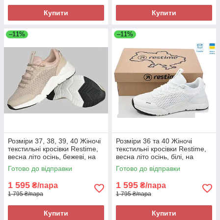
Купити
Купити
–11%
–11%
Розміри 37, 38, 39, 40 Жіночі
Розміри 36 та 40 Жіночі
текстильні кросівки Restime,
текстильні кросівки Restime,
весна літо осінь, бежеві, на
весна літо осінь, білі, на
підошві з піни
підошві з піни
Готово до відправки
Готово до відправки
1 595
1 595
₴/пара
₴/пара
1 795 ₴/пара
1 795 ₴/пара
Купити
Купити