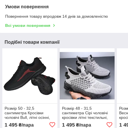
Умови повернення
Повернення товару впродовж 14 днів за домовленістю
Всі умови повернення
Подібні товари компанії
Розмір 50 - 32,5
Розмір 48 - 31,5
Розм
сантиметра Кросівки
сантиметра Сірі чоловічі
Весн
чоловічі Bull, літні осінні,
кросівки літні текстильні,
крос
текстиль сітка, чорні, на
дуже легкі і зручні, на
текс
1 495
1 495
1 4
₴/пара
₴/пара
підошві з піни, легкі і
підошві з піни
піни,