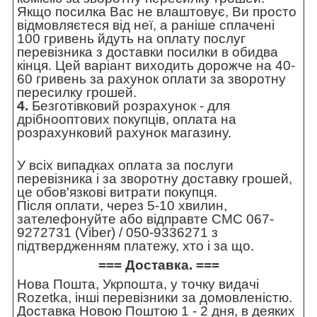
Якщо посилка Вас не влаштовує, Ви просто
відмовляєтеся від неї, а раніше сплачені
100 гривень йдуть на оплату послуг
перевізника з доставки посилки в обидва
кінця. Цей варіант виходить дорожче на 40-
60 гривень за рахунок оплати за зворотну
пересилку грошей.
4.
Безготівковий розрахунок - для
дрібнооптових покупців, оплата на
розрахунковий рахунок магазину.
У всіх випадках оплата за послуги
перевізника і за зворотну доставку грошей,
це обов'язкові витрати покупця.
Після оплати, через 5-10 хвилин,
зателефонуйте або відправте СМС 067-
9272731 (Viber) / 050-9336271 з
підтвердженням платежу, хто і за що.
=== Доставка. ===
Нова Пошта, Укрпошта, у точку видачі
Rozetka, інші перевізники за домовленістю.
Доставка Новою Поштою 1 - 2 дня, в деяких