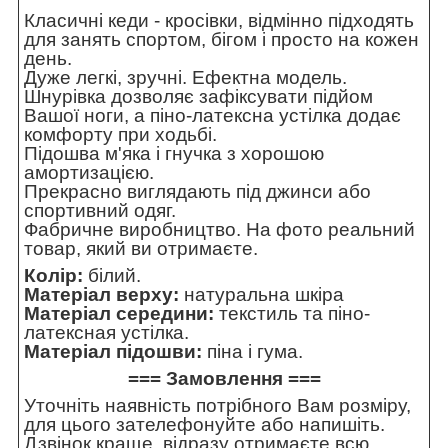
Класичні кеди - кросівки, відмінно підходять
для занять спортом, бігом і просто на кожен
день.
Дуже легкі, зручні. Ефектна модель.
Шнурівка дозволяє зафіксувати підйом
Вашої ноги, а піно-латексна устілка додає
комфорту при ходьбі.
Підошва м'яка і гнучка з хорошою
амортизацією.
Прекрасно виглядають під джинси або
спортивний одяг.
Фабричне виробництво. На фото реальний
товар, який ви отримаєте.
Колір:
білий.
Матеріал верху:
натуральна шкіра
Матеріал середини:
текстиль та піно-
латексная устілка.
Матеріал підошви:
піна і гума.
=== Замовлення ===
Уточніть наявність потрібного Вам розміру,
для цього зателефонуйте або напишіть.
Дзвінок краще, відразу отримаєте всю