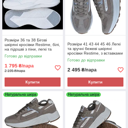
Розміри 36 та 38 Бігові
Розміри 41 43 44 45 46 Легкі
шкіряні кросівки Restime, білі,
та зручні бежеві шкіряні
на підошві з піни, легкі та
кросівки Restime, з вставками
комфортні
Готово до відправки
з сітки, літо осінь, на підошві з
Готово до відправки
піни
1 795
₴/пара
2 495
₴/пара
2 195 ₴/пара
Купити
Купити
Натуральна шкіра
Натуральна шкіра