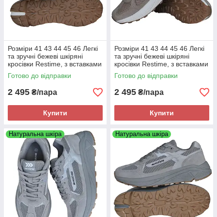
Розміри 41 43 44 45 46 Легкі
Розміри 41 43 44 45 46 Легкі
та зручні бежеві шкіряні
та зручні бежеві шкіряні
кросівки Restime, з вставками
кросівки Restime, з вставками
з сітки, літо осінь, на підошві з
з сітки, літо осінь, на підошві з
Готово до відправки
Готово до відправки
піни
піни
2 495
2 495
₴/пара
₴/пара
Купити
Купити
Натуральна шкіра
Натуральна шкіра