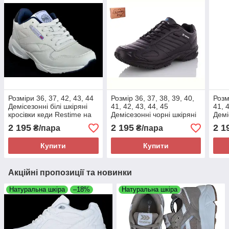
Розміри 36, 37, 42, 43, 44
Розмір 36, 37, 38, 39, 40,
Розм
Демісезонні білі шкіряні
41, 42, 43, 44, 45
41, 
кросівки кеди Restime на
Демісезонні чорні шкіряні
Демі
підошві з піни, легкі та
кросівки Restime на
крос
2 195
2 195
2 1
₴/пара
₴/пара
зручні
підошві з піни, легкі та
підо
зручні
Купити
Купити
Акційні пропозиції та новинки
Натуральна шкіра
–18%
Натуральна шкіра