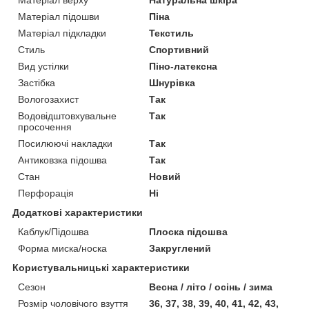
Матеріал верху
Натуральна шкіра
Матеріал підошви
Піна
Матеріал підкладки
Текстиль
Стиль
Спортивний
Вид устілки
Піно-латексна
Застібка
Шнурівка
Вологозахист
Так
Водовідштовхувальне
Так
просочення
Посилюючі накладки
Так
Антиковзка підошва
Так
Стан
Новий
Перфорація
Ні
Додаткові характеристики
Каблук/Підошва
Плоска підошва
Форма миска/носка
Закруглений
Користувальницькі характеристики
Сезон
Весна / літо / осінь / зима
Розмір чоловічого взуття
36, 37, 38, 39, 40, 41, 42, 43,