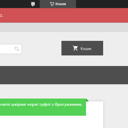
Кошик
о.
Кошик
ловічі шкіряні чорні туфлі з брогуванням,