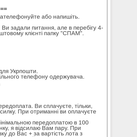
===
 зателефонуйте або напишіть.
 Ви задали питання, але в перебігу 4-
штовому клієнті папку "СПАМ".
для Укрпошти.
обільного телефону одержувача.
=
редоплата. Ви сплачуєте, тільки,
осилку. При отриманні ви оплачуєте
мінімальною передоплатою в 100
ку, я відсилаю Вам пару. При
ку до Вас + за вартість лота з