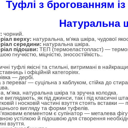
Туфлі
з брогованням
із
Натуральна ш
:
чорний.
ріал верху:
натуральна, м'яка шкіра, чудової якос
ріал середини:
натуральна шкіра.
ріал підошви:
ТЕП (термоеластопласт) — термоп
ою гнучкістю, міцністю, зносостійкість..
ичні туфлі якісні та стильні, витримані в найкращи
ставниць і офіційній категоріях.
івка — дербі.
 з переваг — суцільна з каблуком, стійка до стир
шва.
на, м'яка, натуральна шкіра та зручна колодка.
 виглядають, як під джинси, так і під класичні шт
ятковій і носковій частині взуття стоять вставки 
ішнього вигляду та форми туфелів.
'язковим елементом є супінатор — металева фігу
вною устілкою й підошвою для створення необхідно
ні взуття.