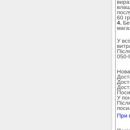
вира
влаш
посл
60 г
4.
Без
мага
У вс
витр
Післ
050-
Нова
Дост
Дост
Доста
Поси
У по
Післ
поси
При 