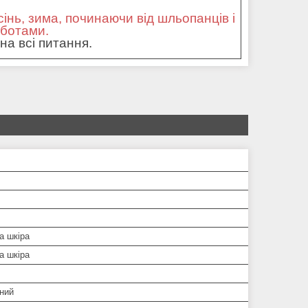
сінь, зима, починаючи від шльопанців і
оботами.
на всі питання.
а шкіра
а шкіра
ний