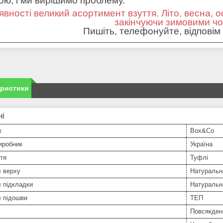
ною, і ми вирішимо проблему.
явності великий асортимент взуття. Літо, весна, о
закінчуючи зимовими ч
Пишіть, телефонуйте, відповім 
еристики
ні
к
Box&Co
иробник
Україна
тя
Туфлі
л верху
Натуральн
 підкладки
Натуральн
л підошви
ТЕП
Повсякден