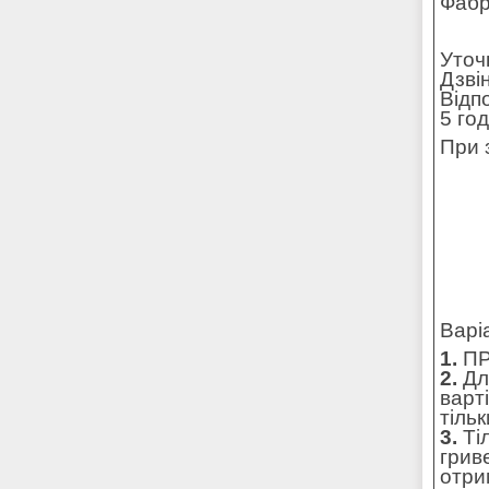
Фабр
Уточ
Дзві
Відп
5 го
При 
Варі
1.
ПР
2.
Для
варт
тільк
3.
Ті
грив
отри