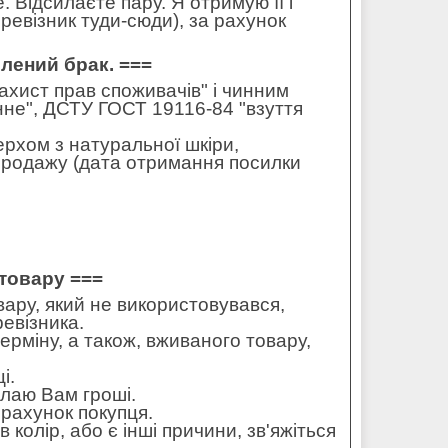
 Відсилаєте пару. Я отримую її і
ревізник туди-сюди), за рахунок
влений брак. ===
захист прав споживачів" і чинним
не", ДСТУ ГОСТ 19116-84 "взуття
ерхом з натуральної шкіри,
 продажу (дата отримання посилки
товару ===
ару, який не використовувався,
ревізника.
ерміну, а також, вживаного товару,
і.
илаю Вам гроші.
рахунок покупця.
колір, або є інші причини, зв'яжіться