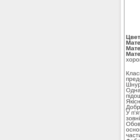
Цвет
Мате
Мате
Мате
хорош
Клас
пред
Шнур
Одна
підо
Якіс
Добре
У п'
зовн
Обов
осно
части