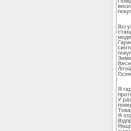
Пові
виси
поку
Всі 
стан
моде
Гара
синт
поку
Зимо
Весн
Літн
Осін
Я га
прот
У ра
пове
Това
Я от
Відп
Якщо