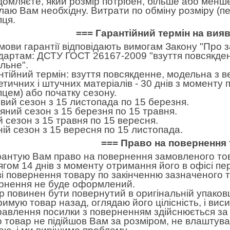
домляєте, який розмір потрібен, більше або менше.
лаю Вам необхідну. Витрати по обміну розміру (пе
пця.
=== Гарантійний термін на вия
умови гарантії відповідають вимогам Закону "Про 
дартам: ДСТУ ГОСТ 26167-2009 "взуття повсякден
льне".
нтійний термін: взуття повсякденне, модельна з в
етичних і штучних матеріалів - 30 днів з моменту
пцем) або початку сезону.
вий сезон з 15 листопада по 15 березня.
яний сезон з 15 березня по 15 травня.
ій сезон з 15 травня по 15 вересня.
ній сезон з 15 вересня по 15 листопада.
=== Право на повернення 
рантую Вам право на повернення замовленого тов
ягом 14 днів з моменту отримання його в офісі пе
зі повернення товару по закінченню зазначеного т
рнення не буде оформлений.
р повинен бути повернутий в оригінальній упаковц
римую товар назад, оглядаю його цілісність, і вис
равлення посилки з поверненням здійснюється за 
 товар не підійшов Вам за розміром, не влаштував 