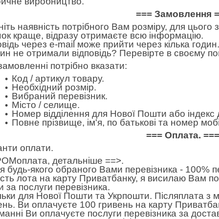
ичне виробництво.
=== Замовлення 
ніть наявність потрібного Вам розміру, для цього
нок краще, відразу отримаєте всю інформацію.
овідь через e-mail може прийти через кілька годин.
дин не отримали відповідь? Перевірте в своєму по
замовленні потрібно вказати:
Код / артикул товару.
Необхідний розмір.
Вибраний перевізник.
Місто / селище.
Номер відділення для Нової Пошти або індекс 
Повне прізвище, ім'я, по батькові та номер м
=== Оплата. ==
анти оплати.
ОМоплата,
детальніше ==>
.
 будь-якого обраного Вами перевізника - 100% пе
ість лота на карту Приватбанку, я висилаю Вам п
и за послуги перевізника.
льки для Нової Пошти та Укрпошти. Післяплата з 
ень. Ви оплачуєте 100 гривень на карту Приватбан
манні Ви оплачуєте послуги перевізника за достав