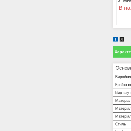
зі м
В на
Характ
Основ
Виробни
Країна в
Вид взут
Матеріа
Матеріал
Матеріа
Стиль