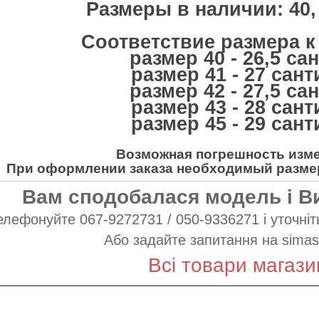
Размеры в наличии: 40, 4
Соответствие размера к
размер 40 - 26,5 са
размер 41 - 27 сан
размер 42 - 27,5 са
размер 43 - 28 сан
размер 45 - 29 сан
Возможная погрешность измер
При оформлении заказа необходимый размер
Вам сподобалася модель і В
елефонуйте 067-9272731 / 050-9336271 і уточніть
Або задайте запитання на
simas
Всі товари магази