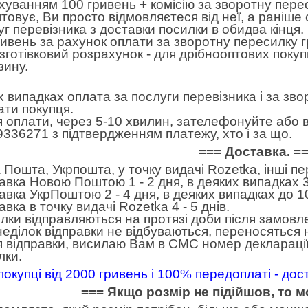
хуванням 100 гривень + комісію за зворотну пере
товує, Ви просто відмовляєтеся від неї, а раніше
уг перевізника з доставки посилки в обидва кінця
ривень за рахунок оплати за зворотну пересилку 
готівковий розрахунок - для дрібнооптових покуп
зину.
іх випадках оплата за послуги перевізника і за зв
ати покупця.
я оплати, через 5-10 хвилин, зателефонуйте або в
9336271 з підтвердженням платежу, хто і за що.
=== Доставка. =
 Пошта, Укрпошта, у точку видачі Rozetka, інші п
авка Новою Поштою 1 - 2 дня, в деяких випадках 3
авка УкрПоштою 2 - 4 дня, в деяких випадках до 10
вка в точку видачі Rozetka 4 - 5 днів.
лки відправляються на протязі доби після замовл
неділок відправки не відбуваються, переносяться н
я відправки, висилаю Вам в СМС номер декларації
лки.
покупці від 2000 гривень і 100% передоплаті - до
=== Якщо розмір не підійшов, то 