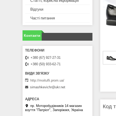
Статті, корисна інформація
Відгуки
Часті питання
Контакти
+380 (67) 927-27-31
+380 (50) 933-62-71
http://moitufli.prom.ua/
simashkevichr@ukr.net
Код т
пр. Моторобудівників 14 магазин
взуття "Патріот", Запоріжжя, Україна