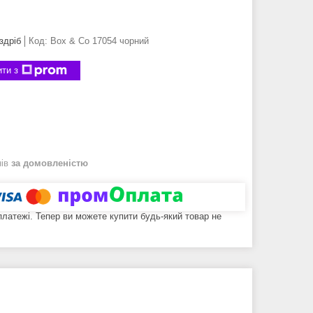
здріб
Код:
Box & Co 17054 чорний
ти з
нів
за домовленістю
 платежі. Тепер ви можете купити будь-який товар не