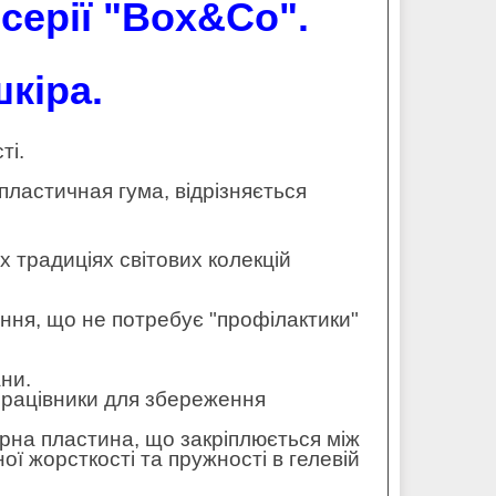
 серії "Box&Co".
кіра.
ті.
ластичная гума, відрізняється
х традиціях світових колекцій
ання, що не потребує "профілактики"
ани.
— працівники для збереження
рна пластина, що закріплюється між
ї жорсткості та пружності в гелевій