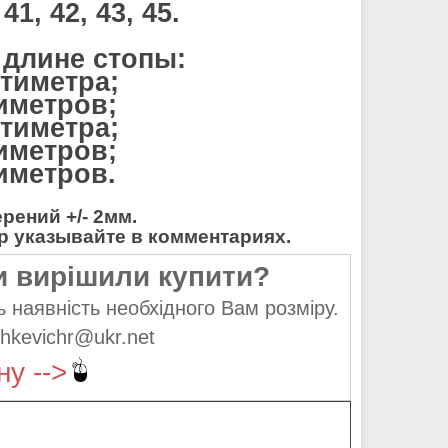
1, 42, 43, 45.
 длине стопы:
нтиметра;
тиметров;
нтиметра;
тиметров;
тиметров.
ений +/- 2мм.
 указывайте в комментариях.
и вирішили купити?
 наявність необхідного Вам розміру.
hkevichr@ukr.net
ну -->