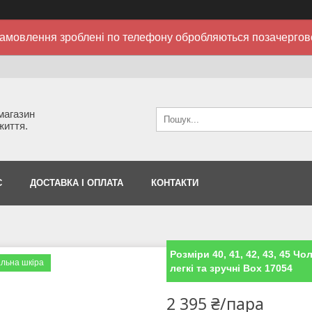
амовлення зроблені по телефону обробляються позачергов
 магазин
життя.
С
ДОСТАВКА І ОПЛАТА
КОНТАКТИ
Розміри 40, 41, 42, 43, 45 Чо
льна шкіра
легкі та зручні Box 17054
2 395 ₴/пара