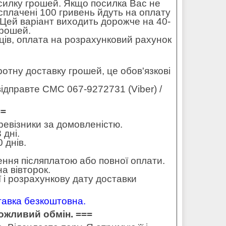
силку грошей. Якщо посилка Вас не
 сплачені 100 гривень йдуть на оплату
. Цей варіант виходить дорожче на 40-
грошей.
ців, оплата на розрахунковий рахунок
оротну доставку грошей, це обов'язкові
ідправте СМС 067-9272731 (Viber) /
==
еревізники за домовленістю.
 дні.
 днів.
ення післяплатою або повної оплати.
а вівторок.
 і розрахункову дату доставки
ставка безкоштовна.
можливий обмін. ===