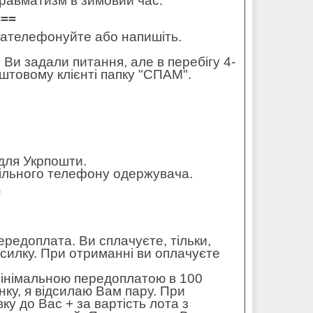
є травматизм в зимовий час.
===
 зателефонуйте або напишіть.
 Ви задали питання, але в перебігу 4-
штовому клієнті папку "СПАМ".
для Укрпошти.
обільного телефону одержувача.
=
редоплата. Ви сплачуєте, тільки,
осилку. При отриманні ви оплачуєте
мінімальною передоплатою в 100
ку, я відсилаю Вам пару. При
ку до Вас + за вартість лота з