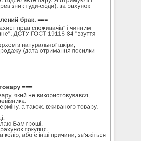
 Відсилаєте пару. Я отримую її і
ревізник туди-сюди), за рахунок
влений брак. ===
захист прав споживачів" і чинним
не", ДСТУ ГОСТ 19116-84 "взуття
ерхом з натуральної шкіри,
 продажу (дата отримання посилки
товару ===
ару, який не використовувався,
ревізника.
ерміну, а також, вживаного товару,
і.
илаю Вам гроші.
рахунок покупця.
колір, або є інші причини, зв'яжіться