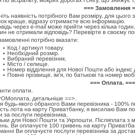
я по асфальту, мокрих дорогах і снігу, що знижу
=== Замовлення 
ніть наявність потрібного Вам розміру, для цього
нок краще, відразу отримаєте всю інформацію.
овідь через e-mail може прийти через кілька годин.
дин не отримали відповідь? Перевірте в своєму по
замовленні потрібно вказати:
Код / артикул товару.
Необхідний розмір.
Вибраний перевізник.
Місто / селище.
Номер відділення для Нової Пошти або індекс 
Повне прізвище, ім'я, по батькові та номер м
=== Оплата. ==
анти оплати.
ОМоплата,
детальніше ==>
.
 будь-якого обраного Вами перевізника - 100% пе
ість лота на карту Приватбанку, я висилаю Вам п
и за послуги перевізника.
льки для Нової Пошти та Укрпошти. Післяплата з 
ень. Ви оплачуєте 100 гривень на карту Приватбан
манні Ви оплачуєте послуги перевізника за достав