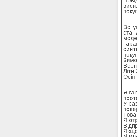
Пові
виси
поку
Всі 
стан
моде
Гара
синт
поку
Зимо
Весн
Літн
Осін
Я га
прот
У ра
пове
Това
Я от
Відп
Якщо
зі м