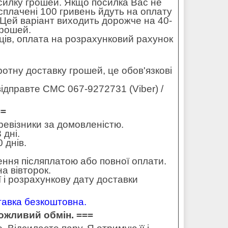
силку грошей. Якщо посилка Вас не
 сплачені 100 гривень йдуть на оплату
. Цей варіант виходить дорожче на 40-
грошей.
ців, оплата на розрахунковий рахунок
оротну доставку грошей, це обов'язкові
ідправте СМС 067-9272731 (Viber) /
==
еревізники за домовленістю.
 дні.
 днів.
ення післяплатою або повної оплати.
а вівторок.
 і розрахункову дату доставки
ставка безкоштовна.
можливий обмін. ===