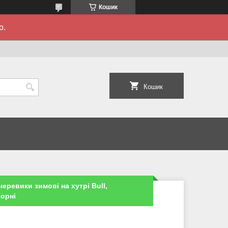
Кошик
о.
Кошик
черевики зимові на хутрі Bull,
чорні