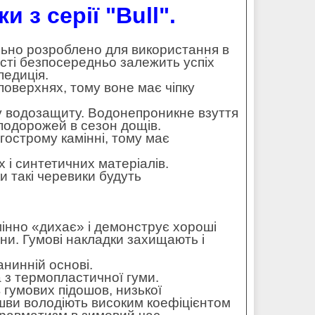
 з серії "Bull".
ально розроблено для використання в
ості безпосередньо залежить успіх
педиція.
поверхнях, тому воне має чіпку
у водозащиту. Водонепроникне взуття
 подорожей в сезон дощів.
гострому камінні, тому має
 і синтетичних матеріалів.
ки такі черевики будуть
інно «дихає» і демонструє хороші
ни. Гумові накладки захищають і
анинній основі.
а з термопластичної гуми.
гумових підошов, низької
ошви володіють високим коефіцієнтом