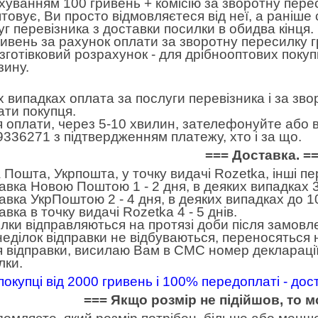
хуванням 100 гривень + комісію за зворотну пере
товує, Ви просто відмовляєтеся від неї, а раніше
уг перевізника з доставки посилки в обидва кінця
ривень за рахунок оплати за зворотну пересилку 
готівковий розрахунок - для дрібнооптових покуп
зину.
іх випадках оплата за послуги перевізника і за зв
ати покупця.
я оплати, через 5-10 хвилин, зателефонуйте або в
9336271 з підтвердженням платежу, хто і за що.
=== Доставка. =
 Пошта, Укрпошта, у точку видачі Rozetka, інші п
авка Новою Поштою 1 - 2 дня, в деяких випадках 3
авка УкрПоштою 2 - 4 дня, в деяких випадках до 10
вка в точку видачі Rozetka 4 - 5 днів.
лки відправляються на протязі доби після замовл
неділок відправки не відбуваються, переносяться н
я відправки, висилаю Вам в СМС номер декларації
лки.
покупці від 2000 гривень і 100% передоплаті - до
=== Якщо розмір не підійшов, то 