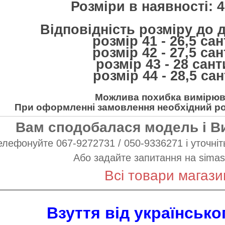
Розміри в наявності: 41
Відповідність розміру до 
розмір 41 - 26,5 са
розмір 42 - 27,5 са
розмір 43 - 28 сан
розмір 44 - 28,5 са
Можлива похибка вимірюва
При оформленні замовлення необхідний роз
Вам сподобалася модель і В
елефонуйте 067-9272731 / 050-9336271 і уточніть
Або задайте запитання на
simas
Всі товари магази
Взуття від українськ