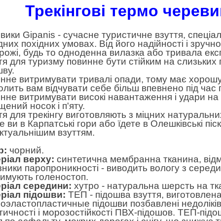
Трекінгові термо черевики
вики Gipanis - сучасне туристичне взуття, спеці
дних похідних умовах. Від його надійності і зручн
рожі, будь то одноденна вилазка або тривала екс
тя для туризму повинне бути стійким на слизьких 
шву.
нне витримувати тривалі опади, тому має хорош
олить вам відчувати себе більш впевнено під час
нне витримувати високі навантаження і удари на 
щений носок і п'яту.
тя для трекінгу виготовляють з міцних натуральних
е ви в Карпатські гори або їдете в Олешківські піс
ктуальнішим взуттям.
р:
чорний.
ріал верху:
синтетична мембранна тканина, відм
зники паропроникності - виводить вологу з середи
римують голеностоп.
ріал середини:
хутро - натуральна шерсть на тк
ріал підошви:
ТЕП - підошва взуття, виготовлен
оэластопластичные підошви позбавлені недоліків 
тичності і морозостійкості ПВХ-підошов. ТЕП-під