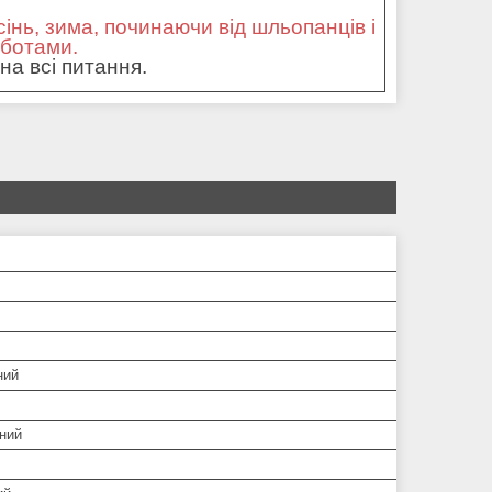
сінь, зима, починаючи від шльопанців і
оботами.
на всі питання.
ний
ний