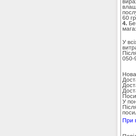
вира
влаш
посл
60 г
4.
Без
мага
У вс
витр
Післ
050-
Нова
Дост
Дост
Доста
Поси
У по
Післ
поси
При 