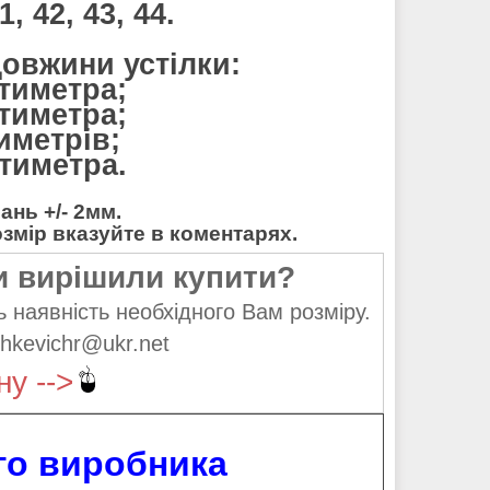
, 42, 43, 44.
довжини устілки:
нтиметра;
нтиметра;
тиметрів;
нтиметра.
нь +/- 2мм.
мір вказуйте в коментарях.
и вирішили купити?
 наявність необхідного Вам розміру.
hkevichr@ukr.net
ну -->
ого виробника