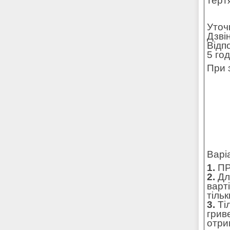
терт
Уточ
Дзві
Відп
5 го
При 
Варі
1.
ПР
2.
Для
варт
тільк
3.
Ті
грив
отри