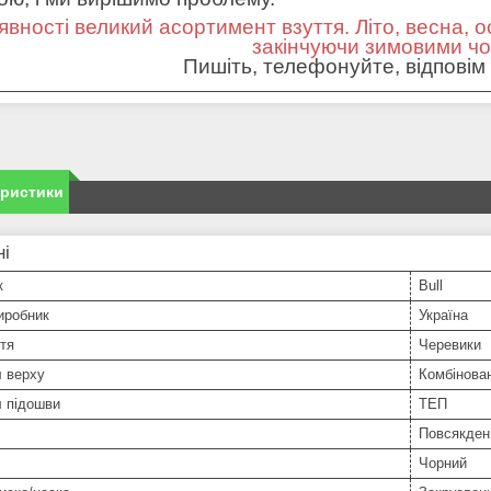
явності великий асортимент взуття. Літо, весна, о
закінчуючи зимовими ч
Пишіть, телефонуйте, відповім 
еристики
ні
к
Bull
иробник
Україна
тя
Черевики
л верху
Комбінова
л підошви
ТЕП
Повсякден
Чорний