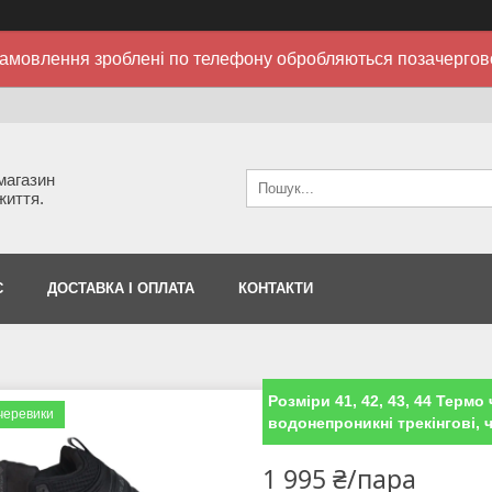
амовлення зроблені по телефону обробляються позачергов
 магазин
життя.
С
ДОСТАВКА І ОПЛАТА
КОНТАКТИ
Розміри 41, 42, 43, 44 Термо 
черевики
водонепроникні трекінгові, 
1 995 ₴/пара