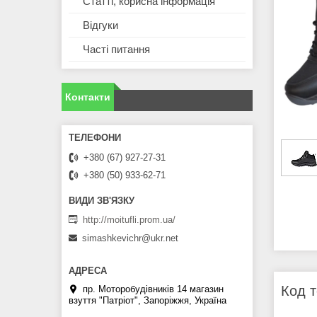
Статті, корисна інформація
Відгуки
Часті питання
Контакти
+380 (67) 927-27-31
+380 (50) 933-62-71
http://moitufli.prom.ua/
simashkevichr@ukr.net
Код т
пр. Моторобудівників 14 магазин
взуття "Патріот", Запоріжжя, Україна