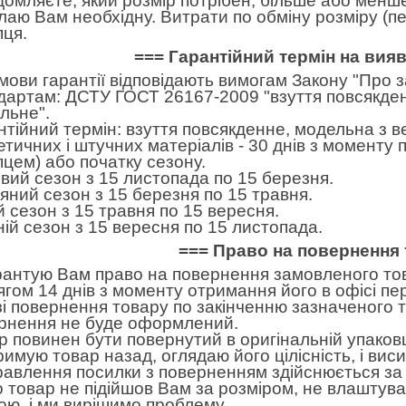
домляєте, який розмір потрібен, більше або менше.
лаю Вам необхідну. Витрати по обміну розміру (пе
пця.
=== Гарантійний термін на вия
умови гарантії відповідають вимогам Закону "Про 
дартам: ДСТУ ГОСТ 26167-2009 "взуття повсякден
льне".
нтійний термін: взуття повсякденне, модельна з в
етичних і штучних матеріалів - 30 днів з моменту
пцем) або початку сезону.
вий сезон з 15 листопада по 15 березня.
яний сезон з 15 березня по 15 травня.
ій сезон з 15 травня по 15 вересня.
ній сезон з 15 вересня по 15 листопада.
=== Право на повернення 
рантую Вам право на повернення замовленого тов
ягом 14 днів з моменту отримання його в офісі пе
зі повернення товару по закінченню зазначеного т
рнення не буде оформлений.
р повинен бути повернутий в оригінальній упаковц
римую товар назад, оглядаю його цілісність, і вис
равлення посилки з поверненням здійснюється за 
 товар не підійшов Вам за розміром, не влаштував 
ною, і ми вирішимо проблему.