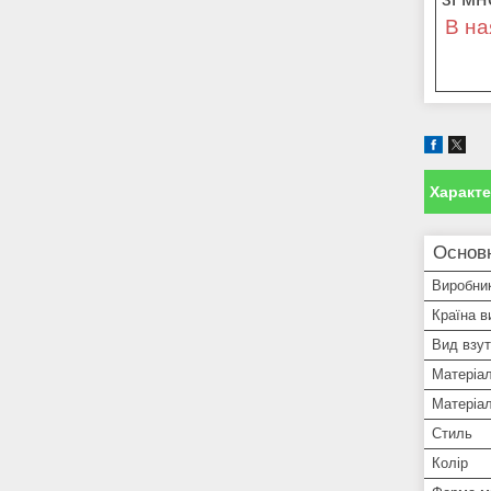
В на
Характ
Основ
Виробни
Країна в
Вид взут
Матеріа
Матеріа
Стиль
Колір