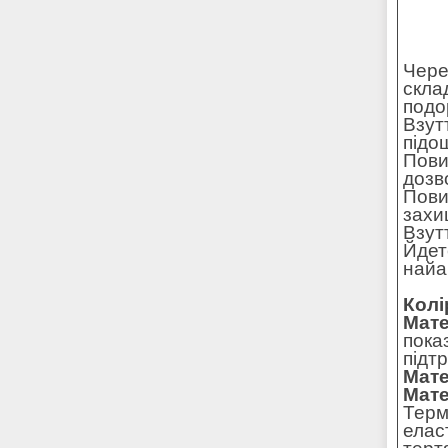
Чере
скла
подо
Взут
підо
Пови
дозв
Пови
захи
Взут
Йдет
найа
Колі
Мате
пока
підт
Мате
Мате
Терм
елас