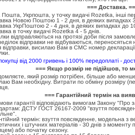
=== Доставка. =
 Пошта, Укрпошта, у точку видачі Rozetka, інші п
авка Новою Поштою 1 - 2 дня, в деяких випадках 3
авка УкрПоштою 2 - 4 дня, в деяких випадках до 10
вка в точку видачі Rozetka 4 - 5 днів.
лки відправляються на протязі доби після замовл
неділок відправки не відбуваються, переносяться н
я відправки, висилаю Вам в СМС номер декларації
лки.
покупці від 2000 гривень і 100% передоплаті - до
=== Якщо розмір не підійшов, то 
домляєте, який розмір потрібен, більше або менше.
лаю Вам необхідну. Витрати по обміну розміру (пе
пця.
=== Гарантійний термін на вия
умови гарантії відповідають вимогам Закону "Про 
дартам: ДСТУ ГОСТ 26167-2009 "взуття повсякден
льне".
нтійний термін: взуття повсякденне, модельна з в
етичних і штучних матеріалів - 30 днів з моменту
пцем) або початку сезону.