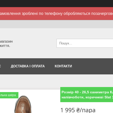
амовлення зроблені по телефону обробляються позачергов
 магазин
життя.
С
ДОСТАВКА І ОПЛАТА
КОНТАКТИ
Розмір 40 - 26,5 саниметра К
льна шкіра
напівчоботи, коричневі Slat 
1 995 ₴/пара