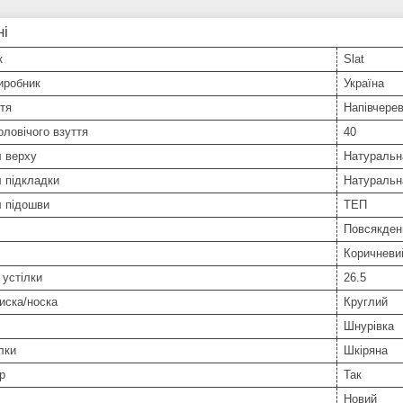
ні
к
Slat
иробник
Україна
тя
Напівчере
оловічого взуття
40
л верху
Натуральн
 підкладки
Натуральн
л підошви
ТЕП
Повсякден
Коричневи
устілки
26.5
иска/носка
Круглий
Шнурівка
лки
Шкіряна
р
Так
Новий