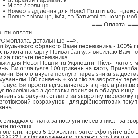
Місто / селище.
Номер відділення для Нової Пошти або індекс 
Повне прізвище, ім'я, по батькові та номер м
=== Оплата. ==
анти оплати.
ОМоплата,
детальніше ==>
.
 будь-якого обраного Вами перевізника - 100% пе
ість лота на карту Приватбанку, я висилаю Вам п
и за послуги перевізника.
льки для Нової Пошти та Укрпошти. Післяплата з 
ень. Ви оплачуєте 100 гривень на карту Приватбан
манні Ви оплачуєте послуги перевізника за достав
хуванням 100 гривень + комісію за зворотну пере
товує, Ви просто відмовляєтеся від неї, а раніше
уг перевізника з доставки посилки в обидва кінця
ривень за рахунок оплати за зворотну пересилку 
готівковий розрахунок - для дрібнооптових покуп
зину.
іх випадках оплата за послуги перевізника і за зв
ати покупця.
я оплати, через 5-10 хвилин, зателефонуйте або в
9336271 з підтвердженням платежу, хто і за що.