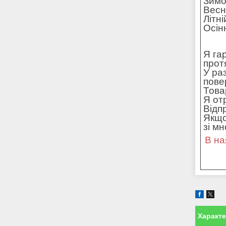
Зимо
Весн
Літн
Осін
Я га
прот
У ра
пове
Това
Я от
Відп
Якщо
зі м
В на
Характ