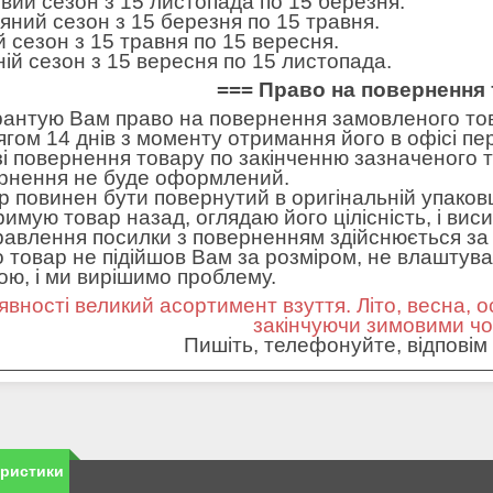
вий сезон з 15 листопада по 15 березня.
яний сезон з 15 березня по 15 травня.
ій сезон з 15 травня по 15 вересня.
ній сезон з 15 вересня по 15 листопада.
=== Право на повернення 
рантую Вам право на повернення замовленого тов
ягом 14 днів з моменту отримання його в офісі пе
зі повернення товару по закінченню зазначеного т
рнення не буде оформлений.
р повинен бути повернутий в оригінальній упаковц
римую товар назад, оглядаю його цілісність, і вис
равлення посилки з поверненням здійснюється за 
 товар не підійшов Вам за розміром, не влаштував 
ною, і ми вирішимо проблему.
явності великий асортимент взуття. Літо, весна, о
закінчуючи зимовими ч
Пишіть, телефонуйте, відповім 
еристики