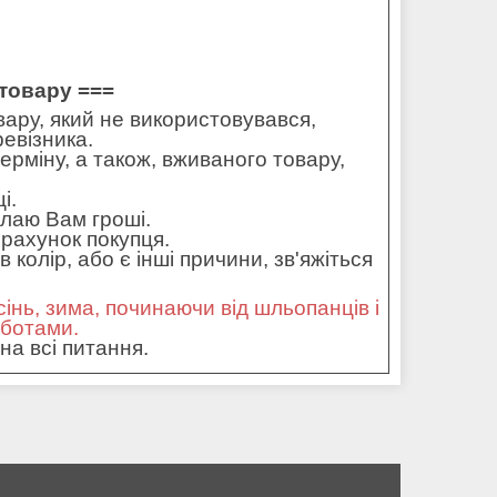
товару ===
ару, який не використовувався,
ревізника.
ерміну, а також, вживаного товару,
і.
илаю Вам гроші.
рахунок покупця.
колір, або є інші причини, зв'яжіться
сінь, зима, починаючи від шльопанців і
оботами.
на всі питання.