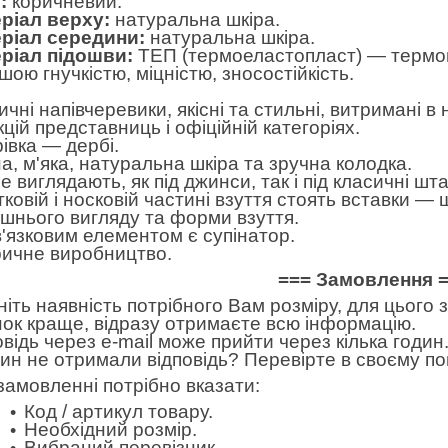
:
коричневий.
ріал верху:
натуральна шкіра.
ріал середини:
натуральна шкіра.
ріал підошви:
ТЕП (термоеластопласт) — термоп
шою гнучкістю, міцністю, зносостійкість.
ичні напівчеревики, якісні та стильні, витримані 
цій представниць і офіційній категоріях.
івка — дербі.
на, м'яка, натуральна шкіра та зручна колодка.
 виглядають, як під джинси, так і під класичні шт
ятковій і носковій частині взуття стоять вставки 
ішнього вигляду та форми взуття.
'язковим елементом є супінатор.
ичне виробництво.
=== Замовлення 
ніть наявність потрібного Вам розміру, для цього
нок краще, відразу отримаєте всю інформацію.
овідь через e-mail може прийти через кілька годин.
дин не отримали відповідь? Перевірте в своєму по
замовленні потрібно вказати:
Код / артикул товару.
Необхідний розмір.
Вибраний перевізник.