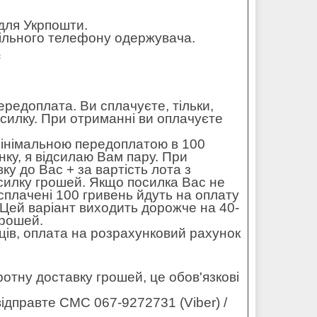
для Укрпошти.
обільного телефону одержувача.
=
редоплата. Ви сплачуєте, тільки,
осилку. При отриманні ви оплачуєте
мінімальною передоплатою в 100
ку, я відсилаю Вам пару. При
ку до Вас + за вартість лота з
силку грошей. Якщо посилка Вас не
 сплачені 100 гривень йдуть на оплату
. Цей варіант виходить дорожче на 40-
грошей.
ців, оплата на розрахунковий рахунок
оротну доставку грошей, це обов'язкові
ідправте СМС 067-9272731 (Viber) /