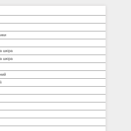
вики
а шкіра
а шкіра
ний
й