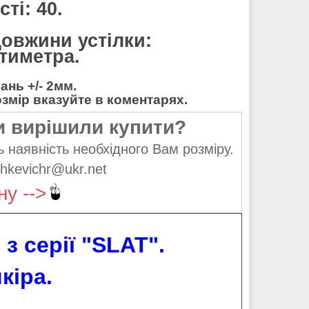
ті: 40.
довжини устілки:
нтиметра.
нь +/- 2мм.
мір вказуйте в коментарях.
и вирішили купити?
 наявність необхідного Вам розміру.
hkevichr@ukr.net
ну -->
з серії "SLAT".
кіра.