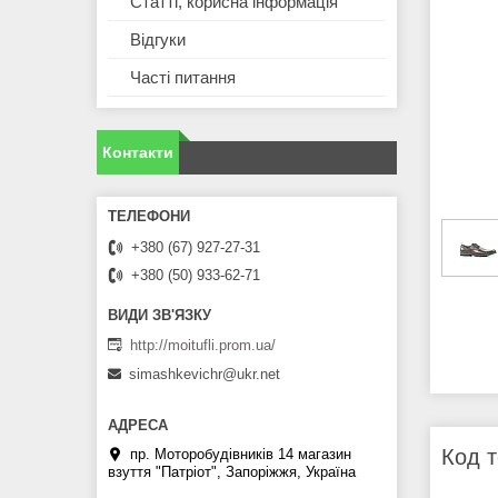
Статті, корисна інформація
Відгуки
Часті питання
Контакти
+380 (67) 927-27-31
+380 (50) 933-62-71
http://moitufli.prom.ua/
simashkevichr@ukr.net
Код т
пр. Моторобудівників 14 магазин
взуття "Патріот", Запоріжжя, Україна