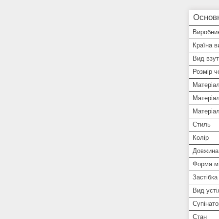
Основ
Виробни
Країна в
Вид взут
Розмір ч
Матеріа
Матеріал
Матеріа
Стиль
Колір
Довжина 
Форма м
Застібка
Вид усті
Супінато
Стан