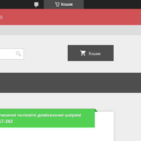
Кошик
о.
Кошик
ласичні чоловічі демісезонні шкіряні
17-262