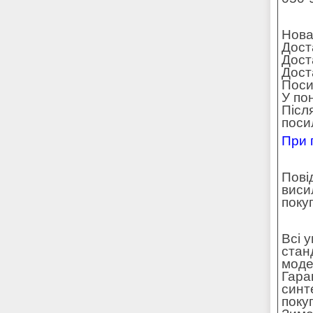
Нова
Дост
Дост
Доста
Поси
У по
Післ
поси
При 
Пові
виси
поку
Всі 
стан
моде
Гара
синт
поку