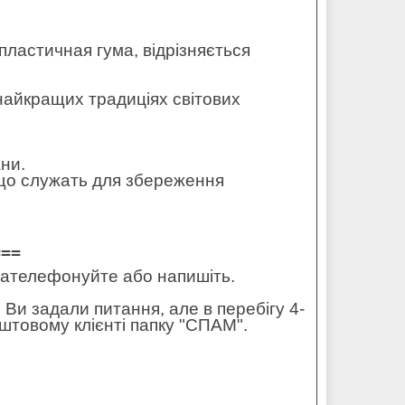
ластичная гума, відрізняється
в найкращих традиціях світових
ани.
— що служать для збереження
===
 зателефонуйте або напишіть.
 Ви задали питання, але в перебігу 4-
штовому клієнті папку "СПАМ".