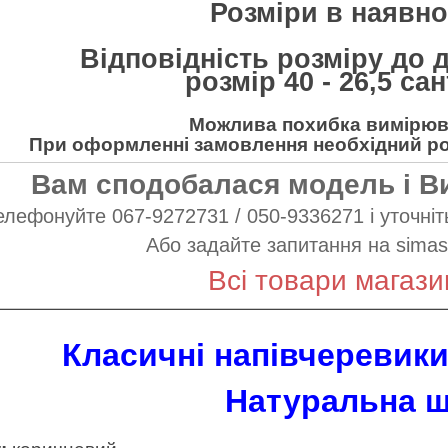
Розміри в наявнос
Відповідність розміру до 
розмір 40 - 26,5 са
Можлива похибка вимірюва
При оформленні замовлення необхідний роз
Вам сподобалася модель і В
елефонуйте 067-9272731 / 050-9336271 і уточніть
Або задайте запитання на
simas
Всі товари магази
Класичні напівчеревики 
Натуральна ш