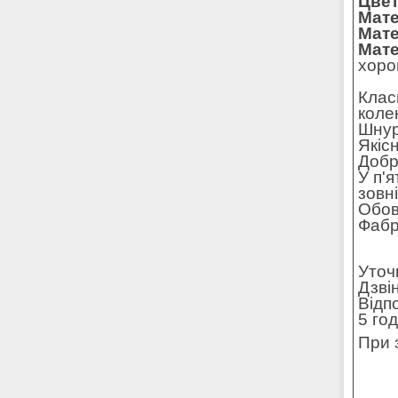
Цвет
Мате
Мате
Мате
хоро
Клас
колек
Шнур
Якіс
Добре
У п'
зовн
Обов
Фабр
Уточ
Дзві
Відп
5 го
При 