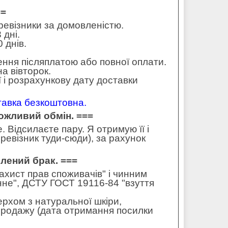
==
еревізники за домовленістю.
 дні.
 днів.
ення післяплатою або повної оплати.
а вівторок.
 і розрахункову дату доставки
ставка безкоштовна.
можливий обмін. ===
 Відсилаєте пару. Я отримую її і
ревізник туди-сюди), за рахунок
влений брак. ===
захист прав споживачів" і чинним
не", ДСТУ ГОСТ 19116-84 "взуття
ерхом з натуральної шкіри,
 продажу (дата отримання посилки