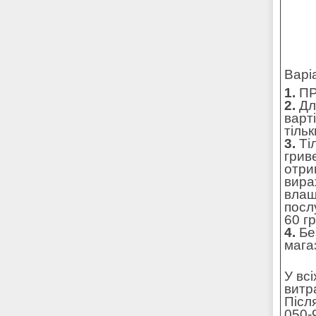
Варі
1.
ПР
2.
Для
варт
тільк
3.
Ті
грив
отри
вира
влаш
посл
60 г
4.
Без
мага
У вс
витр
Післ
050-