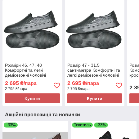
Розміри 46, 47, 48
Розмір 47 - 31,5
Розм
Комфортні та легкі
сантиметра Комфортні та
Комф
демісезонні чоловічі
легкі демісезонні чоловічі
крос
шкіряні кросівки Maxus,
шкіряні кросівки Maxus,
на п
2 695
2 695
₴/пара
₴/пара
чорні, на підошві з піни
чорні, на підошві з піни
БТ1
2 3
2 795 ₴/пара
2 795 ₴/пара
Купити
Купити
Акційні пропозиції та новинки
–33%
Текстиль
–33%