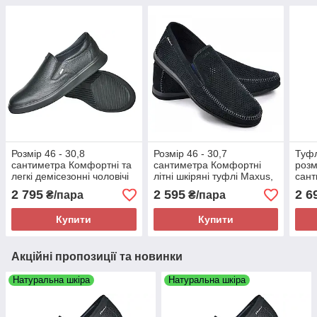
Розмір 46 - 30,8
Розмір 46 - 30,7
Туфл
сантиметра Комфортні та
сантиметра Комфортні
розм
легкі демісезонні чоловічі
літні шкіряні туфлі Maxus,
сант
шкіряні туфлі Maxus,
сині, легкі та зручні
білі,
2 795
2 595
2 6
₴/пара
₴/пара
чорні, на підошві з піни
Купити
Купити
Акційні пропозиції та новинки
Натуральна шкіра
Натуральна шкіра