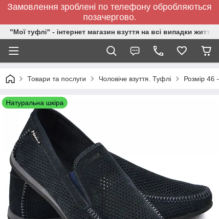
Замовлення зроблені по телефону обробляються
позачергово.
"Мої туфлі" - інтернет магазин взуття на всі випадки життя.
Товари та послуги
Чоловіче взуття. Туфлі
Розмір 46 -
Натуральна шкіра