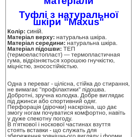
матеріали
Туфлі з натуральної
шкіри "
Maxus
"
синій
Колір:
.
Матеріал верху:
натуральна шкіра.
Матеріал середини:
натуральна шкіра.
Матеріал підошви:
ТЕП
(термоеластопласт) — термопластичная
гума, відрізняється хорошою гнучкістю,
міцністю, зносостійкістью.
Одна з переваг - цілісна, стійка до стирання,
не вимагає "профілактики" підошва.
Добротні, зручна колодка. Добре виглядає
під джинси або спортивний одяг.
Перфорація (дірочки) наскрізна, що дає
змогу ногам почуватися комфортно, навіть
у дуже спекотну погоду.
В п'яткової і носкової частинах взуття
стоять вставки - що служать для
збереження зовнішнього вигляду і форми.