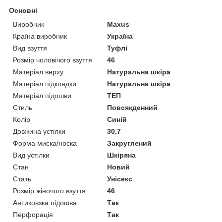
Основні
Виробник
Maxus
Країна виробник
Україна
Вид взуття
Туфлі
Розмір чоловічого взуття
46
Матеріал верху
Натуральна шкіра
Матеріал підкладки
Натуральна шкіра
Матеріал підошви
ТЕП
Стиль
Повсякденний
Колір
Синій
Довжина устілки
30.7
Форма миска/носка
Закруглений
Вид устілки
Шкіряна
Стан
Новий
Стать
Унісекс
Розмір жіночого взуття
46
Антиковзка підошва
Так
Перфорація
Так