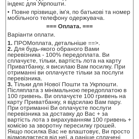
індекс для Укрпошти.
Повне прізвище, ім'я, по батькові та номер
мобільного телефону одержувача.
=== Оплата. ===
Варіанти оплати.
1.
ПРОМоплата,
детальніше ==>
.
2.
Для будь-якого обраного Вами
перевізника - 100% передоплата. Ви
сплачуєте, тільки, вартість лота на карту
Приватбанку, я висилаю Вам посилку. При
отриманні ви оплачуєте тільки за послуги
перевізника.
3.
Тільки для Нової Пошти та Укрпошти.
Післяплата з мінімальною передоплатою в
100 гривень. Ви оплачуєте 100 гривень на
карту Приватбанку, я відсилаю Вам пару.
При отриманні Ви оплачуєте послуги
перевізника за доставку до Вас + за
вартість лота з вирахуванням 100 гривень +
комісію за зворотну пересилку грошей.
Якщо посилка Вас не влаштовує, Ви просто
відмовляєтеся від неї, а раніше сплачені