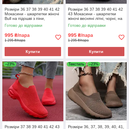
Розміри 36 37 38 39 40 41 42
Розміри 36 37 38 39 40 41 42
Мокасини - шкарпетки жіночі
43 Мокасини - шкарпетки
Bull на підошві з піни,
жіночі весняні літні, чорні, на
текстиль, хакі бежеві, легкі та
підошві з піни, текстиль, легкі
Готово до відправки
Готово до відправки
зручні
та зручні
995
995
₴/пара
₴/пара
1 295 ₴/пара
1 295 ₴/пара
Купити
Купити
–23%
Текстиль
–23%
Розміри 37 38 39 40 41 42 43
Розміри 36, 37, 38, 39, 40, 41,