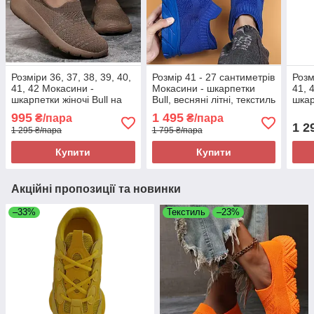
Розміри 36, 37, 38, 39, 40,
Розмір 41 - 27 сантиметрів
Розм
41, 42 Мокасини -
Мокасини - шкарпетки
41, 
шкарпетки жіночі Bull на
Bull, весняні літні, текстиль
шкар
підошві з піни, текстиль,
сітка, сині, на підошві з
підо
995
1 495
₴/пара
₴/пара
коричневі, легкі та зручні
піни, легкі і зручні
зеле
1 2
1 295 ₴/пара
1 795 ₴/пара
Купити
Купити
Акційні пропозиції та новинки
–33%
Текстиль
–23%