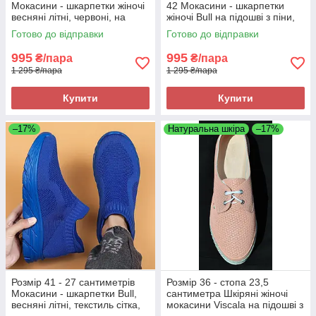
Мокасини - шкарпетки жіночі
42 Мокасини - шкарпетки
весняні літні, червоні, на
жіночі Bull на підошві з піни,
підошві з піни, текстиль, легкі
текстиль, коричневі, легкі та
Готово до відправки
Готово до відправки
та зручні
зручні
995
995
₴/пара
₴/пара
1 295 ₴/пара
1 295 ₴/пара
Купити
Купити
–17%
Натуральна шкіра
–17%
Розмір 41 - 27 сантиметрів
Розмір 36 - стопа 23,5
Мокасини - шкарпетки Bull,
сантиметра Шкіряні жіночі
весняні літні, текстиль сітка,
мокасини Viscala на підошві з