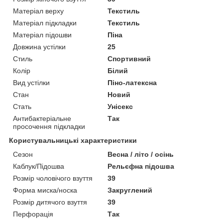
Матеріал верху
Текстиль
Матеріал підкладки
Текстиль
Матеріал підошви
Піна
Довжина устілки
25
Стиль
Спортивний
Колір
Білий
Вид устілки
Піно-латексна
Стан
Новий
Стать
Унісекс
Антибактеріальне
Так
просочення підкладки
Користувальницькі характеристики
Сезон
Весна / літо / осінь
Каблук/Підошва
Рельєфна підошва
Розмір чоловічого взуття
39
Форма миска/носка
Закруглений
Розмір дитячого взуття
39
Перфорація
Так