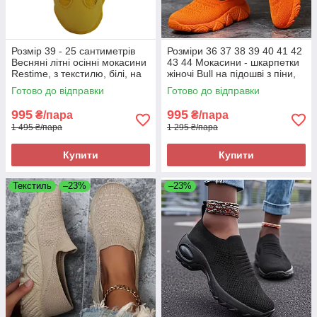
Розмір 39 - 25 сантиметрів
Розміри 36 37 38 39 40 41 42
Весняні літні осінні мокасини
43 44 Мокасини - шкарпетки
Restime, з текстилю, білі, на
жіночі Bull на підошві з піни,
підошві з піни, легкі та зручні
текстиль, помаранчеві, легкі
Готово до відправки
Готово до відправки
та зручні
995
995
₴/пара
₴/пара
1 495 ₴/пара
1 295 ₴/пара
Купити
Купити
Текстиль
–23%
–23%