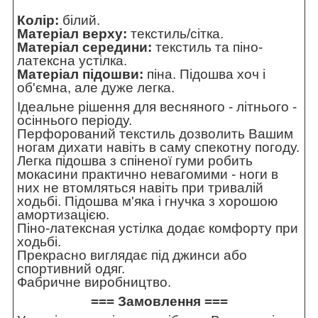
Колір:
білий.
Матеріал верху:
текстиль/сітка.
Матеріал середини:
текстиль та піно-
латексна устілка.
Матеріал підошви:
піна. Підошва хоч і
об'ємна, але дуже легка.
Ідеальне рішення для весняного - літнього -
осіннього періоду.
Перфорований текстиль дозволить Вашим
ногам дихати навіть в саму спекотну погоду.
Легка підошва з спіненої гуми робить
мокасини практично невагомими - ноги в
них не втомляться навіть при тривалій
ходьбі. Підошва м'яка і гнучка з хорошою
амортизацією.
Піно-латексная устілка додає комфорту при
ходьбі.
Прекрасно виглядає під джинси або
спортивний одяг.
Фабричне виробництво.
=== Замовлення ===