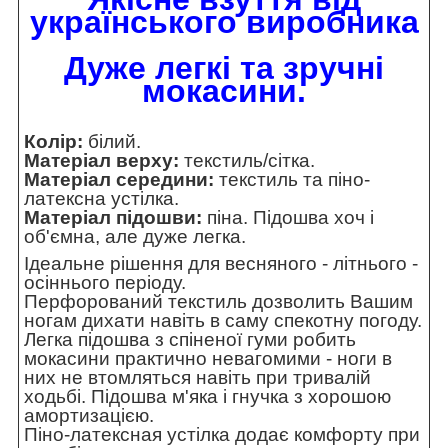
українського виробника
Дуже легкі та зручні
мокасини.
Колір:
білий.
Матеріал верху:
текстиль/сітка.
Матеріал середини:
текстиль та піно-
латексна устілка.
Матеріал підошви:
піна. Підошва хоч і
об'ємна, але дуже легка.
Ідеальне рішення для весняного - літнього -
осіннього періоду.
Перфорований текстиль дозволить Вашим
ногам дихати навіть в саму спекотну погоду.
Легка підошва з спіненої гуми робить
мокасини практично невагомими - ноги в
них не втомляться навіть при тривалій
ходьбі. Підошва м'яка і гнучка з хорошою
амортизацією.
Піно-латексная устілка додає комфорту при