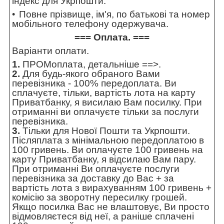
індекс для Укрпошти.
Повне прізвище, ім'я, по батькові та номер
мобільного телефону одержувача.
=== Оплата. ===
Варіанти оплати.
1.
ПРОМоплата,
детальніше ==>
.
2.
Для будь-якого обраного Вами
перевізника - 100% передоплата. Ви
сплачуєте, тільки, вартість лота на карту
Приватбанку, я висилаю Вам посилку. При
отриманні ви оплачуєте тільки за послуги
перевізника.
3.
Тільки для Нової Пошти та Укрпошти.
Післяплата з мінімальною передоплатою в
100 гривень. Ви оплачуєте 100 гривень на
карту Приватбанку, я відсилаю Вам пару.
При отриманні Ви оплачуєте послуги
перевізника за доставку до Вас + за
вартість лота з вирахуванням 100 гривень +
комісію за зворотну пересилку грошей.
Якщо посилка Вас не влаштовує, Ви просто
відмовляєтеся від неї, а раніше сплачені