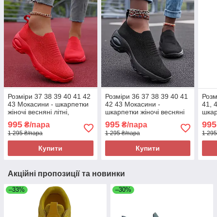
Розміри 37 38 39 40 41 42
Розміри 36 37 38 39 40 41
Розм
43 Мокасини - шкарпетки
42 43 Мокасини -
41, 
жіночі весняні літні,
шкарпетки жіночі весняні
шкар
червоні, на підошві з піни,
літні, чорні, на підошві з
підо
995
995
995
₴/пара
₴/пара
текстиль, легкі та зручні
піни, текстиль, легкі та
кори
1 295 ₴/пара
1 295 ₴/пара
1 295
зручні
Купити
Купити
Акційні пропозиції та новинки
–33%
–30%