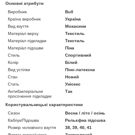
Основні атрибути
Виробник
Bull
Країна виробник
Україна
Вид взуття
Мокасини
Матеріал верху
Текстиль
Матеріал підкладки
Текстиль
Матеріал підошви
Піна
Стиль
Спортивний
Колір
Білий
Вид устілки
Піно-латексна
Стан
Новий
Стать
Унісекс
Антибактеріальне
Так
просочення підкладки
Користувальницькі характеристики
Сезон
Весна / літо / осінь
Каблук/Підошва
Рельєфна підошва
Розмір чоловічого взуття
38, 39, 40, 41
Форма миска/носка
Закруглений