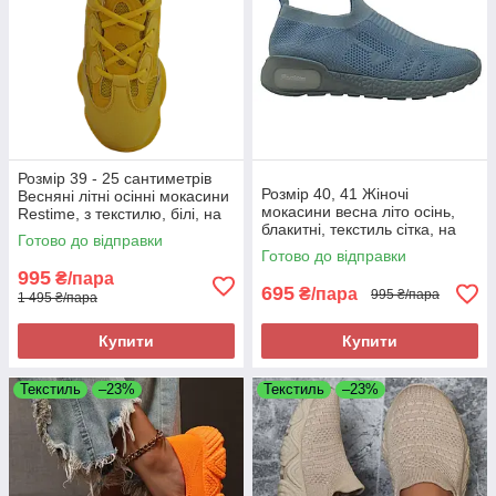
Розмір 39 - 25 сантиметрів
Розмір 40, 41 Жіночі
Весняні літні осінні мокасини
мокасини весна літо осінь,
Restime, з текстилю, білі, на
блакитні, текстиль сітка, на
підошві з піни, легкі та зручні
Готово до відправки
підошві з піни
Готово до відправки
995
₴/пара
695
₴/пара
995 ₴/пара
1 495 ₴/пара
Купити
Купити
Текстиль
–23%
Текстиль
–23%