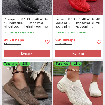
Розміри 36 37 38 39 40 41 42
Розміри 37 38 39 40 41 42 43
43 Мокасини - шкарпетки
Мокасини - шкарпетки жіночі
жіночі весняні літні, чорні, на
весняні літні, червоні, на
підошві з піни, текстиль, легкі
підошві з піни, текстиль, легкі
Готово до відправки
Готово до відправки
та зручні
та зручні
995
995
₴/пара
₴/пара
1 295 ₴/пара
1 295 ₴/пара
Купити
Купити
Текстиль
–23%
Текстиль
–23%