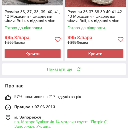
Розміри 36, 37, 38, 39, 40, 41,
Розміри 36 37 38 39 40 41 42
42 Мокасини - шкарпетки
43 Мокасини - шкарпетки
жіночі Bull на підошві з піни,
жіночі Bull, на підошві з піни,
текстиль, коричневі, легкі та
текстиль, бежеві
Готово до відправки
Готово до відправки
зручні
995
995
₴/пара
₴/пара
1 295 ₴/пара
1 295 ₴/пара
Купити
Купити
Показати ще
Про нас
97% позитивних з 217 відгуків за рік
Працює з 07.06.2013
м. Запоріжжя
пр. Моторобудівників 14 магазин взуття "Патріот",
Запоріжжя, Україна