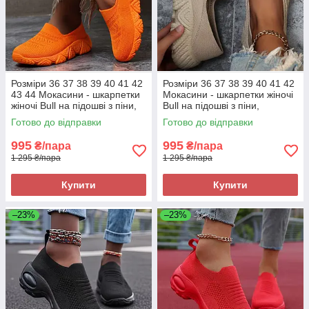
Розміри 36 37 38 39 40 41 42
Розміри 36 37 38 39 40 41 42
43 44 Мокасини - шкарпетки
Мокасини - шкарпетки жіночі
жіночі Bull на підошві з піни,
Bull на підошві з піни,
текстиль, помаранчеві, легкі
текстиль, хакі бежеві, легкі та
Готово до відправки
Готово до відправки
та зручні
зручні
995
995
₴/пара
₴/пара
1 295 ₴/пара
1 295 ₴/пара
Купити
Купити
–23%
–23%