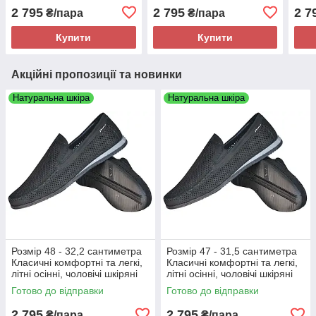
шкіряні туфлі Maxus,
шкіряні туфлі Maxus,
шкір
2 795
2 795
2 7
₴/пара
₴/пара
чорні, на підошві з піни
чорні, на підошві з піни
чорн
Купити
Купити
Акційні пропозиції та новинки
Натуральна шкіра
Натуральна шкіра
Розмір 48 - 32,2 сантиметра
Розмір 47 - 31,5 сантиметра
Класичні комфортні та легкі,
Класичні комфортні та легкі,
літні осінні, чоловічі шкіряні
літні осінні, чоловічі шкіряні
туфлі Maxus, чорні, на
туфлі Maxus, чорні, на
Готово до відправки
Готово до відправки
підошві з піни
підошві з піни
2 795
2 795
₴/пара
₴/пара