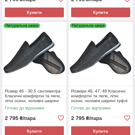
Купити
Купити
Натуральна шкіра
Натуральна шкіра
Розмір 46 - 30,5 сантиметра
Розміри 46, 47, 48 Класичні
Класичні комфортні та легкі,
комфортні та легкі, літні
літні осінні, чоловічі шкіряні
осінні, чоловічі шкіряні туфлі
туфлі Maxus, чорні, на
Maxus, чорні, на підошві з
Готово до відправки
Готово до відправки
підошві з піни
піни
2 795
2 795
₴/пара
₴/пара
Купити
Купити