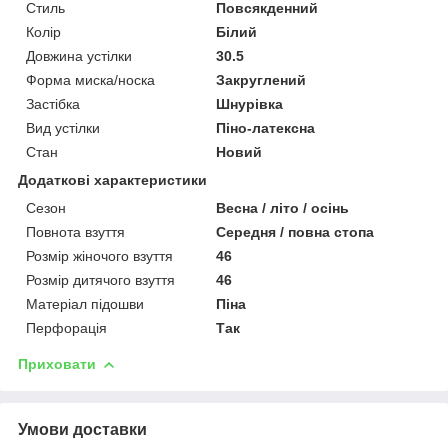
Стиль
Повсякденний
Колір
Білий
Довжина устілки
30.5
Форма миска/носка
Закруглений
Застібка
Шнурівка
Вид устілки
Піно-латексна
Стан
Новий
Додаткові характеристики
Сезон
Весна / літо / осінь
Повнота взуття
Середня / повна стопа
Розмір жіночого взуття
46
Розмір дитячого взуття
46
Матеріал підошви
Піна
Перфорація
Так
Приховати
Умови доставки