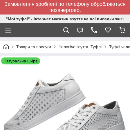
Замовлення зроблені по телефону обробляються
позачергово.
"Мої туфлі" - інтернет магазин взуття на всі випадки життя.
Товари та послуги
Чоловіче взуття. Туфлі
Туфлі чолов
Натуральна шкіра