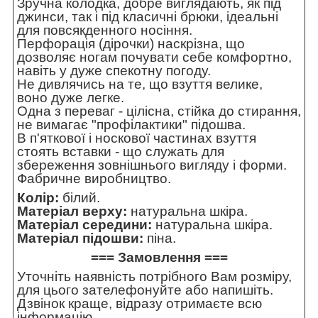
Зручна колодка, добре виглядають, як під
джинси, так і під класичні брюки, ідеальні
для повсякденного носіння.
Перфорація (дірочки) наскрізна, що
дозволяє ногам почувати себе комфортно,
навіть у дуже спекотну погоду.
Не дивлячись на те, що взуття велике,
воно дуже легке.
Одна з переваг - цілісна, стійка до стирання,
не вимагає "профілактики" підошва.
В п'яткової і носкової частинах взуття
стоять вставки - що служать для
збереження зовнішнього вигляду і форми.
Фабричне виробництво.
Колір:
білий.
Матеріал верху:
натуральна шкіра.
Матеріал середини:
натуральна шкіра.
Матеріал підошви:
піна.
=== Замовлення ===
Уточніть наявність потрібного Вам розміру,
для цього зателефонуйте або напишіть.
Дзвінок краще, відразу отримаєте всю
інформацію.