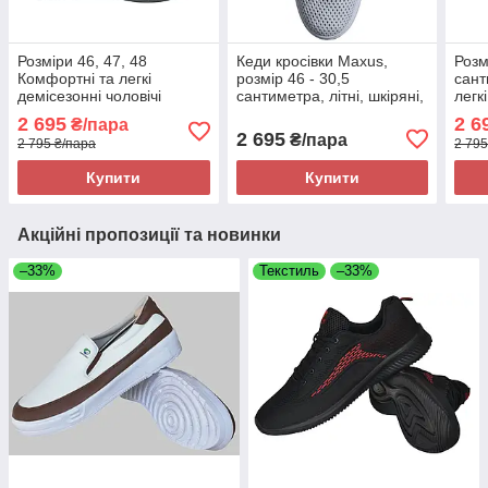
Розміри 46, 47, 48
Кеди кросівки Maxus,
Розм
Комфортні та легкі
розмір 46 - 30,5
сант
демісезонні чоловічі
сантиметра, літні, шкіряні,
легк
шкіряні кросівки Maxus,
білі, на підошві з піни
шкір
2 695
2 6
₴/пара
чорні, на підошві з піни
чорн
2 695
₴/пара
2 795 ₴/пара
2 795
Купити
Купити
Акційні пропозиції та новинки
–33%
Текстиль
–33%