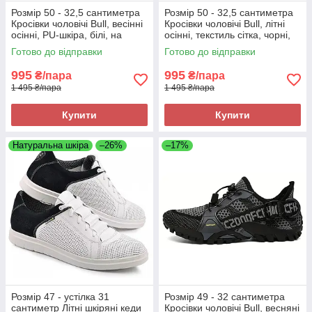
Розмір 50 - 32,5 сантиметра
Розмір 50 - 32,5 сантиметра
Кросівки чоловічі Bull, весінні
Кросівки чоловічі Bull, літні
осінні, PU-шкіра, білі, на
осінні, текстиль сітка, чорні,
підошві з піни, легкі і зручні
на підошві з піни, легкі і
Готово до відправки
Готово до відправки
зручні
995
995
₴/пара
₴/пара
1 495 ₴/пара
1 495 ₴/пара
Купити
Купити
Натуральна шкіра
–26%
–17%
Розмір 47 - устілка 31
Розмір 49 - 32 сантиметра
сантиметр Літні шкіряні кеди
Кросівки чоловічі Bull, весняні