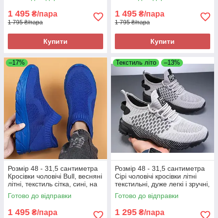
1 495
1 495
₴/пара
₴/пара
1 795 ₴/пара
1 795 ₴/пара
Купити
Купити
–17%
Текстиль літо
–13%
Розмір 48 - 31,5 сантиметра
Розмір 48 - 31,5 сантиметра
Кросівки чоловічі Bull, весняні
Сірі чоловічі кросівки літні
літні, текстиль сітка, сині, на
текстильні, дуже легкі і зручні,
підошві з піни, легкі і зручні
на підошві з піни
Готово до відправки
Готово до відправки
1 495
1 295
₴/пара
₴/пара