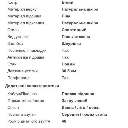
Колір
Білий
Матеріал верху
Натуральна шкіра
Матеріал підошви
Піна
Матеріал підкладки
Натуральна шкіра
Стиль
Спортивний
Вид устілки
Піно-латексна
Застібка
Шнурівка
Посилюючі накладки
Так
Антиковзка підошва
Так
Стан
Новий
Довжина устілки
30.5 см
Перфорація
Так
Додаткові характеристики
Каблук/Підошва
Плоска підошва
Форма миска/носка
Закруглений
Сезон
Весна / літо / осінь
Повнота взуття
Середня / повна стопа
Розмір дитячого взуття
46