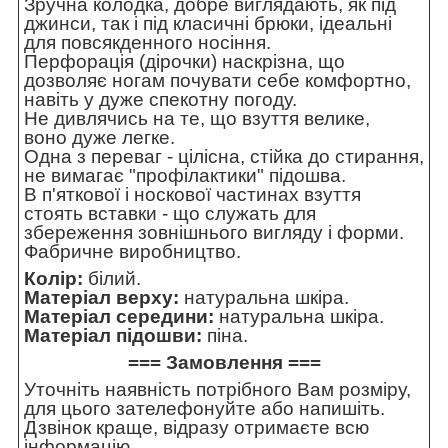
Зручна колодка, добре виглядають, як під
джинси, так і під класичні брюки, ідеальні
для повсякденного носіння.
Перфорація (дірочки) наскрізна, що
дозволяє ногам почувати себе комфортно,
навіть у дуже спекотну погоду.
Не дивлячись на те, що взуття велике,
воно дуже легке.
Одна з переваг - цілісна, стійка до стирання,
не вимагає "профілактики" підошва.
В п'яткової і носкової частинах взуття
стоять вставки - що служать для
збереження зовнішнього вигляду і форми.
Фабричне виробництво.
Колір:
білий.
Матеріал верху:
натуральна шкіра.
Матеріал середини:
натуральна шкіра.
Матеріал підошви:
піна.
=== Замовлення ===
Уточніть наявність потрібного Вам розміру,
для цього зателефонуйте або напишіть.
Дзвінок краще, відразу отримаєте всю
інформацію.