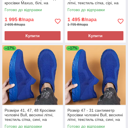
кросівки Maxus, білі, на
літні, текстиль сітка, сірі, на
підошві з піни, легкі та зручні
підошві з піни, легкі і зручні
Готово до відправки
Готово до відправки
1 995
1 495
₴/пара
₴/пара
2 695 ₴/пара
1 795 ₴/пара
Купити
Купити
–17%
–17%
Розміри 41, 47, 48 Кросівки
Розмір 47 - 31 сантиметр
чоловічі Bull, весняні літні,
Кросівки чоловічі Bull, весняні
текстиль сітка, сині, на
літні, текстиль сітка, сині, на
підошві з піни, легкі і зручні
підошві з піни, легкі і зручні
Готово до відправки
Готово до відправки