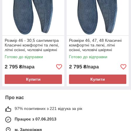
Розмір 46 - 30,5 сантиметра
Розміри 46, 47, 48 Класичні
Класичні комфортні та легкі,
комфортні та легкі, літні
літні осінні, чоловічі шкіряні
осінні, чоловічі шкіряні
мокасини Maxus, чорні, на
мокасини Maxus, чорні, на
Готово до відправки
Готово до відправки
підошві з піни
підошві з піни
2 795
2 795
₴/пара
₴/пара
Купити
Купити
Про нас
97% позитивних з 221 відгука за рік
Працює з 07.06.2013
м. Запоріжжя