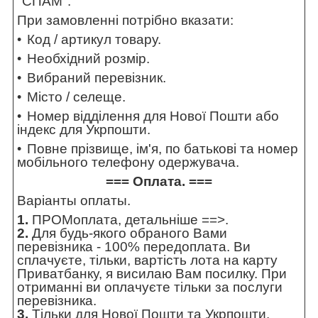
"СПАМ".
При замовленні потрібно вказати:
Код / артикул товару.
Необхідний розмір.
Вибраний перевізник.
Місто / селеще.
Номер відділення для Нової Пошти або
індекс для Укрпошти.
Повне прізвище, ім'я, по батькові та номер
мобільного телефону одержувача.
=== Оплата. ===
Варіанты оплаты.
1.
ПРОМоплата,
детальніше ==>
.
2.
Для будь-якого обраного Вами
перевізника - 100% передоплата. Ви
сплачуєте, тільки, вартість лота на карту
Приватбанку, я висилаю Вам посилку. При
отриманні ви оплачуєте тільки за послуги
перевізника.
3.
Тільки для Нової Пошти та Укрпошти.