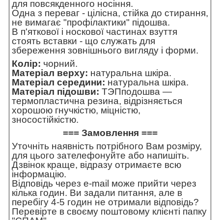
для повсякденного носіння.
Одна з переваг - цілісна, стійка до стирання,
не вимагає "профілактики" підошва.
В п'яткової і носкової частинах взуття
стоять вставки - що служать для
збереження зовнішнього вигляду і форми.
Колір:
чорний.
Матеріал верху:
натуральна шкіра.
Матеріал середини:
натуральна шкіра.
Матеріал підошви:
ТЭПподошва —
термопластична резина, відрізняється
хорошою гнучкістю, міцністю,
зносостійкістю.
=== Замовлення ===
Уточніть наявність потрібного Вам розміру,
для цього зателефонуйте або напишіть.
Дзвінок краще, відразу отримаєте всю
інформацію.
Відповідь через e-mail може прийти через
кілька годин. Ви задали питання, але в
перебігу 4-5 годин не отримали відповідь?
Перевірте в своєму поштовому клієнті папку