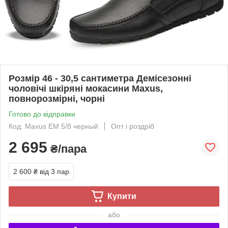
Розмір 46 - 30,5 сантиметра Демісезонні
чоловічі шкіряні мокасини Maxus,
повнорозмірні, чорні
Готово до відправки
Код: Maxus EM 5/8 черный
Опт і роздріб
2 695
₴/пара
2 600 ₴
від 3 пар
Купити
або