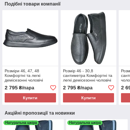
Подібні товари компанії
Розміри 46, 47, 48
Розмір 46 - 30,8
Розм
Комфортні та легкі
сантиметра Комфортні та
сант
демісезонні чоловічі
легкі демісезонні чоловічі
чоло
шкіряні мокасини Maxus,
шкіряні мокасини Maxus,
Maxu
2 795
2 795
2 6
₴/пара
₴/пара
чорні, на підошві з піни
чорні, на підошві з піни
піни,
Купити
Купити
Акційні пропозиції та новинки
Натуральна шкіра
Натуральна шкіра