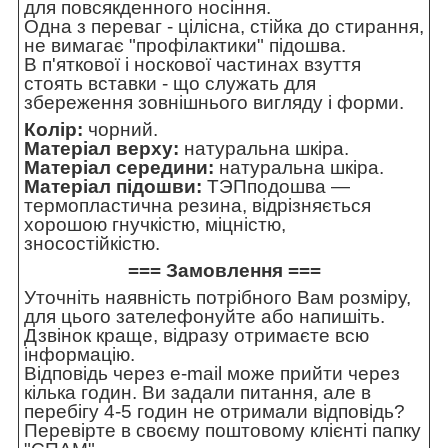
для повсякденного носіння.
Одна з переваг - цілісна, стійка до стирання,
не вимагає "профілактики" підошва.
В п'яткової і носкової частинах взуття
стоять вставки - що служать для
збереження зовнішнього вигляду і форми.
Колір:
чорний.
Матеріал верху:
натуральна шкіра.
Матеріал середини:
натуральна шкіра.
Матеріал підошви:
ТЭПподошва —
термопластична резина, відрізняється
хорошою гнучкістю, міцністю,
зносостійкістю.
=== Замовлення ===
Уточніть наявність потрібного Вам розміру,
для цього зателефонуйте або напишіть.
Дзвінок краще, відразу отримаєте всю
інформацію.
Відповідь через e-mail може прийти через
кілька годин. Ви задали питання, але в
перебігу 4-5 годин не отримали відповідь?
Перевірте в своєму поштовому клієнті папку