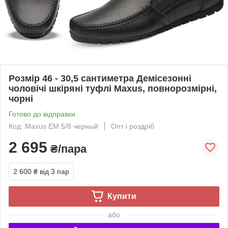
Розмір 46 - 30,5 сантиметра Демісезонні
чоловічі шкіряні туфлі Maxus, повнорозмірні,
чорні
Готово до відправки
Код: Maxus EM 5/8 черный
Опт і роздріб
2 695
₴/пара
2 600 ₴
від 3 пар
Купити
або