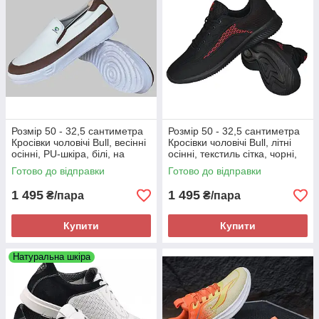
Розмір 50 - 32,5 сантиметра
Розмір 50 - 32,5 сантиметра
Кросівки чоловічі Bull, весінні
Кросівки чоловічі Bull, літні
осінні, PU-шкіра, білі, на
осінні, текстиль сітка, чорні,
підошві з піни, легкі і зручні
на підошві з піни, легкі і
Готово до відправки
Готово до відправки
зручні
1 495
1 495
₴/пара
₴/пара
Купити
Купити
Натуральна шкіра