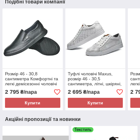
Подібні товари компанії
Розмір 46 - 30,8
Туфлі чоловічі Maxus,
Розм
сантиметра Комфортні та
розмір 46 - 30,5
сант
легкі демісезонні чоловічі
сантиметра, літні, шкіряні,
легк
шкіряні туфлі Maxus,
білі, на підошві з піни
шкір
2 795
2 695
2 7
₴/пара
₴/пара
чорні, на підошві з піни
чорн
Купити
Купити
Акційні пропозиції та новинки
Текстиль