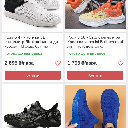
Розмір 47 - устілка 31
Розмір 50 - 32,5 сантиметра
сантиметр Літні шкіряні кеди
Кросівки чоловічі Bull, весняні
кросівки Maxus, білі, на
літні, текстиль сітка,
підошві з піни, легкі та зручні
помаранчеві, на підошві з
Готово до відправки
Готово до відправки
піни, легкі і зручні
2 695
1 795
₴/пара
₴/пара
Купити
Купити