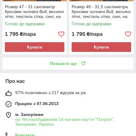
Розмір 47 - 31 сантиметр
Розмір 48 - 31,5 сантиметра
Кросівки чоловічі Bull, весняні
Кросівки чоловічі Bull, весняні
літні, текстиль сітка, сині, на
літні, текстиль сітка, сині, на
підошві з піни, легкі і зручні
підошві з піни, легкі і зручні
Готово до відправки
Готово до відправки
1 795
1 795
₴/пара
₴/пара
Купити
Купити
Показати ще
Про нас
97% позитивних з 217 відгуків за рік
Працює з 07.06.2013
м. Запоріжжя
пр. Моторобудівників 14 магазин взуття "Патріот",
Запоріжжя, Україна
Контакти