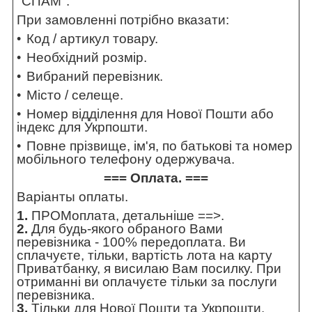
"СПАМ".
При замовленні потрібно вказати:
Код / артикул товару.
Необхідний розмір.
Вибраний перевізник.
Місто / селеще.
Номер відділення для Нової Пошти або
індекс для Укрпошти.
Повне прізвище, ім'я, по батькові та номер
мобільного телефону одержувача.
=== Оплата. ===
Варіанты оплаты.
1.
ПРОМоплата,
детальніше ==>
.
2.
Для будь-якого обраного Вами
перевізника - 100% передоплата. Ви
сплачуєте, тільки, вартість лота на карту
Приватбанку, я висилаю Вам посилку. При
отриманні ви оплачуєте тільки за послуги
перевізника.
3.
Тільки для Нової Пошти та Укрпошти.