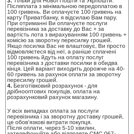
3.
Тільки для Нової Пошти та Укрпошти.
Післяплата з мінімальною передоплатою в
100 гривень. Ви оплачуєте 100 гривень на
карту Приватбанку, я відсилаю Вам пару.
При отриманні Ви оплачуєте послуги
перевізника за доставку до Вас + за
вартість лота з вирахуванням 100 гривень +
комісію за зворотну пересилку грошей.
Якщо посилка Вас не влаштовує, Ви просто
відмовляєтеся від неї, а раніше сплачені
100 гривень йдуть на оплату послуг
перевізника з доставки посилки в обидва
кінця. Цей варіант виходить дорожче на 40-
60 гривень за рахунок оплати за зворотну
пересилку грошей.
4.
Безготівковий розрахунок - для
дрібнооптових покупців, оплата на
розрахунковий рахунок магазину.
У всіх випадках оплата за послуги
перевізника і за зворотну доставку грошей,
це обов'язкові витрати покупця.
Після оплати, через 5-10 хвилин,
зателефонуйте або відправте СМС 067-