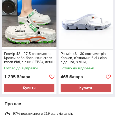
Розмір 42 - 27,5 сантиметра
Розмір 46 - 30 сантиметрів
Крокси сабо босоніжки crocs
Крокси, в'єтнамки білі / сіра
клоги білі, з піни ( ЕВА), легкі і
підошва, з піни,
зручні
повнорозмірні JoAm 118314
Готово до відправки
Готово до відправки
1 295
465
₴/пара
₴/пара
Купити
Купити
Про нас
97% позитивних з 219 відгуків за рік