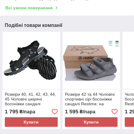
Всі умови повернення
Подібні товари компанії
Розміри 40, 41, 42, 43, 44,
Розміри 42 та 44 Чоловічі
Чоло
45 Чоловічі шкіряні
спортивні сірі босоніжки
босо
босоніжки сандалі
сандалі Restime, на
Rest
Restime, чорні, на
липучках, на підошві з піни
46, 
1 795
1 595
1 2
₴/пара
₴/пара
липучках, на підошві з піни
підо
Купити
Купити