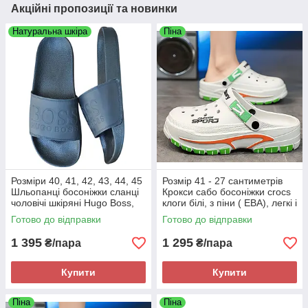
Акційні пропозиції та новинки
Натуральна шкіра
Піна
Розміри 40, 41, 42, 43, 44, 45
Розмір 41 - 27 сантиметрів
Шльопанці босоніжки сланці
Крокси сабо босоніжки crocs
чоловічі шкіряні Hugo Boss,
клоги білі, з піни ( ЕВА), легкі і
чорні, на підошві з піни
зручні
Готово до відправки
Готово до відправки
1 395
1 295
₴/пара
₴/пара
Купити
Купити
Піна
Піна