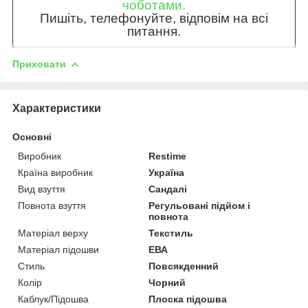
чоботами.
Пишіть, телефонуйте, відповім на всі
питання.
Приховати
Характеристики
Основні
Виробник
Restime
Країна виробник
Україна
Вид взуття
Сандалі
Повнота взуття
Регульовані підйом і
повнота
Матеріал верху
Текстиль
Матеріал підошви
ЕВА
Стиль
Повсякденний
Колір
Чорний
Каблук/Підошва
Плоска підошва