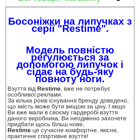
Босоніжки на липучках з
серії "Restime".
Модель повністю
регулюється за
допомогою липучок і
сідає на будь-яку
повноту ноги.
Взуття від
Restime
, вже не потребує
особливої реклами.
За кілька років існування бренду доведено,
що якість може бути вищою за ціну. І якщо
Ви вже мали в своєму гардеробі взуття
даного виробника, Ви неодмінно захочете
придбати щось більш нове.
Restime
це сучасне комфортне, якісне,
практичне спортивне взуття!