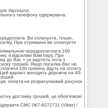
для Укрпошти.
обільного телефону одержувача.
=
редоплата. Ви сплачуєте, тільки,
осилку. При отриманні ви оплачуєте
мінімальною передоплатою в 100
ку, я відсилаю Вам пару. При
ку до Вас + за вартість лота з
силку грошей. Якщо посилка Вас не
 сплачені 100 гривень йдуть на оплату
. Цей варіант виходить дорожче на 40-
грошей.
ців, оплата на розрахунковий рахунок
оротну доставку грошей, це обов'язкові
ідправте СМС 067-9272731 (Viber) /