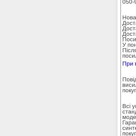
050-
Нова
Дост
Дост
Доста
Поси
У по
Післ
поси
При 
Пові
виси
поку
Всі 
стан
моде
Гара
синт
поку