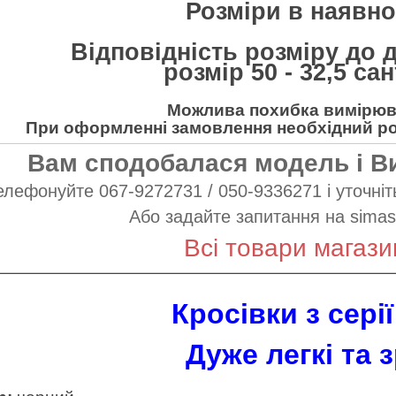
Розміри в наявнос
Відповідність розміру до 
розмір 50 - 32,5 са
Можлива похибка вимірюва
При оформленні замовлення необхідний роз
Вам сподобалася модель і В
елефонуйте 067-9272731 / 050-9336271 і уточніть
Або задайте запитання на
simas
Всі товари магази
Кросівки з серії
Дуже легкі та з