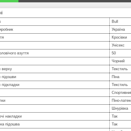
ні
к
Bull
иробник
Україна
тя
Кросівки
Унісекс
оловічого взуття
50
Чорний
л верху
Текстиль
л підошви
Піна
 підкладки
Текстиль
Спортивни
лки
Піно-латек
Шнурівка
чі накладки
Так
ка підошва
Так