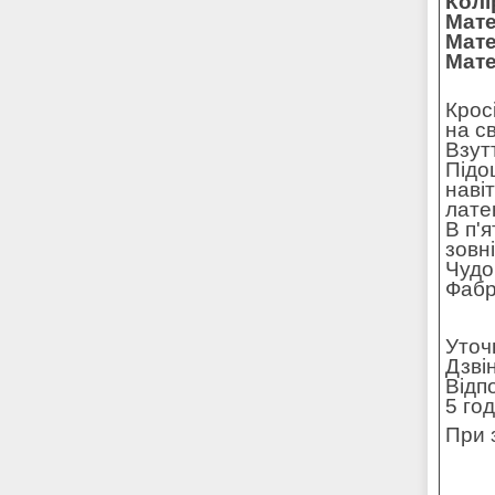
Колі
Мате
Мате
Мате
Крос
на с
Взут
Підо
наві
лате
В п'
зовн
Чудо
Фабр
Уточ
Дзві
Відп
5 го
При 