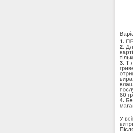
Варі
1.
ПР
2.
Для
варт
тільк
3.
Ті
грив
отри
вира
влаш
посл
60 г
4.
Без
мага
У вс
витр
Післ