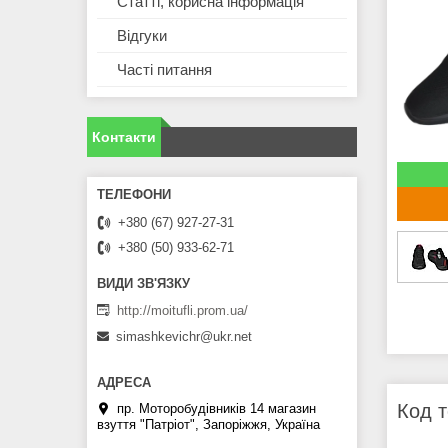
Статті, корисна інформація
Відгуки
Часті питання
Контакти
+380 (67) 927-27-31
+380 (50) 933-62-71
http://moitufli.prom.ua/
simashkevichr@ukr.net
Код т
пр. Моторобудівників 14 магазин
взуття "Патріот", Запоріжжя, Україна