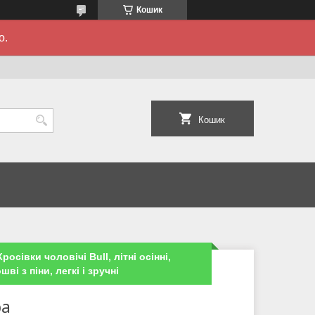
Кошик
о.
Кошик
росівки чоловічі Bull, літні осінні,
шві з піни, легкі і зручні
ра