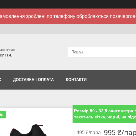
амовлення зроблені по телефону обробляються позачергов
 магазин
життя.
С
ДОСТАВКА І ОПЛАТА
КОНТАКТИ
Розмір 50 - 32,5 сантиметра К
ль
текстиль сітка, чорні, на підо
995 ₴/па
1 495 ₴/пара