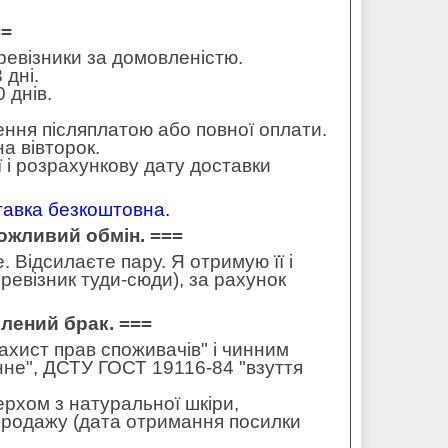
==
еревізники за домовленістю.
 дні.
 днів.
ення післяплатою або повної оплати.
а вівторок.
 і розрахункову дату доставки
ставка безкоштовна.
можливий обмін. ===
 Відсилаєте пару. Я отримую її і
ревізник туди-сюди), за рахунок
влений брак. ===
захист прав споживачів" і чинним
не", ДСТУ ГОСТ 19116-84 "взуття
ерхом з натуральної шкіри,
 продажу (дата отримання посилки