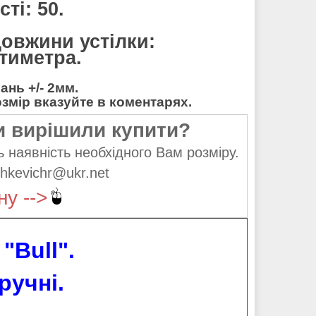
ті: 50.
довжини устілки:
нтиметра.
нь +/- 2мм.
мір вказуйте в коментарях.
и вирішили купити?
 наявність необхідного Вам розміру.
hkevichr@ukr.net
ну -->
 "
Bull
".
ручні.