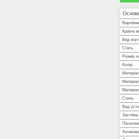
Основ
Виробни
Країна в
Вид взут
Стать
Розмір ч
Колір
Матеріа
Матеріа
Матеріал
Стиль
Вид усті
Застібка
Посилюю
Антиковз