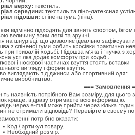
р:
чорний.
ріал верху:
текстиль.
ріал середини:
текстиль та піно-латексная устілк
ріал підошви:
спінена гума (піна).
івки відмінно підходять для занять спортом, бігом
вою величину вони легкі та зручні.
тя на шнурівці, що дозволяє ідеально зафіксувати
шва з спіненої гуми робить кросівки практично не
ть при тривалій ходьбі. Підошва м'яка і гнучка з х
ксна устілка додає комфорту при ходьбі.
яткової і носкової частинах взуття стоять вставки
ішнього вигляду і форми взуття.
во виглядають під джинси або спортивний одяг.
ичне виробництво.
=== Замовлення 
ніть наявність потрібного Вам розміру, для цього
нок краще, відразу отримаєте всю інформацію.
овідь через e-mail може прийти через кілька годин.
дин не отримали відповідь? Перевірте в своєму по
замовленні потрібно вказати:
Код / артикул товару.
Необхідний розмір.