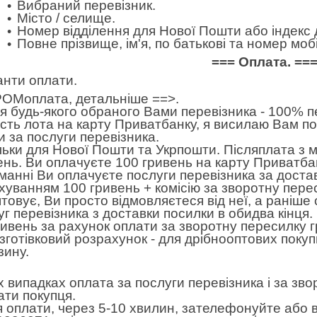
Вибраний перевізник.
Місто / селище.
Номер відділення для Нової Пошти або індекс 
Повне прізвище, ім'я, по батькові та номер м
=== Оплата. ==
анти оплати.
ОМоплата,
детальніше ==>
.
 будь-якого обраного Вами перевізника - 100% пе
ість лота на карту Приватбанку, я висилаю Вам п
и за послуги перевізника.
льки для Нової Пошти та Укрпошти. Післяплата з 
ень. Ви оплачуєте 100 гривень на карту Приватбан
манні Ви оплачуєте послуги перевізника за достав
хуванням 100 гривень + комісію за зворотну пере
товує, Ви просто відмовляєтеся від неї, а раніше
уг перевізника з доставки посилки в обидва кінця
ривень за рахунок оплати за зворотну пересилку 
готівковий розрахунок - для дрібнооптових покуп
зину.
іх випадках оплата за послуги перевізника і за зв
ати покупця.
я оплати, через 5-10 хвилин, зателефонуйте або в