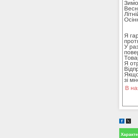
Зимо
Весн
Літн
Осін
Я га
прот
У ра
пове
Това
Я от
Відп
Якщо
зі м
В на
Характ