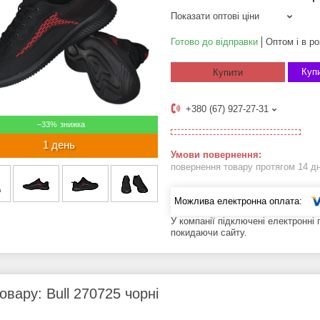
Показати оптові ціни
Готово до відправки
Оптом і в ро
Купи
Купити
+380 (67) 927-27-31
–33%
1 день
повернення товару протягом 14 д
У компанії підключені електронні
покидаючи сайту.
овару: Bull 270725 чорні