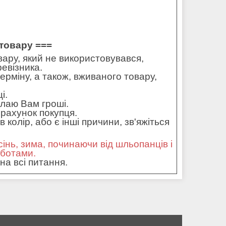
товару ===
ару, який не використовувався,
ревізника.
ерміну, а також, вживаного товару,
і.
илаю Вам гроші.
рахунок покупця.
колір, або є інші причини, зв'яжіться
сінь, зима, починаючи від шльопанців і
оботами.
на всі питання.