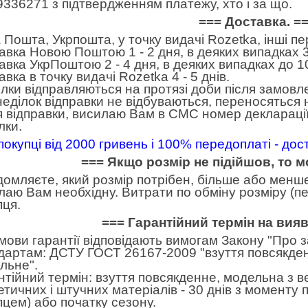
9336271 з підтвердженням платежу, хто і за що.
=== Доставка. =
 Пошта, Укрпошта, у точку видачі Rozetka, інші п
авка Новою Поштою 1 - 2 дня, в деяких випадках 3
авка УкрПоштою 2 - 4 дня, в деяких випадках до 10
вка в точку видачі Rozetka 4 - 5 днів.
лки відправляються на протязі доби після замовл
неділок відправки не відбуваються, переносяться н
я відправки, висилаю Вам в СМС номер декларації
лки.
покупці від 2000 гривень і 100% передоплаті - до
=== Якщо розмір не підійшов, то 
домляєте, який розмір потрібен, більше або менше.
лаю Вам необхідну. Витрати по обміну розміру (пе
пця.
=== Гарантійний термін на вия
умови гарантії відповідають вимогам Закону "Про 
дартам: ДСТУ ГОСТ 26167-2009 "взуття повсякден
льне".
нтійний термін: взуття повсякденне, модельна з в
етичних і штучних матеріалів - 30 днів з моменту
пцем) або початку сезону.