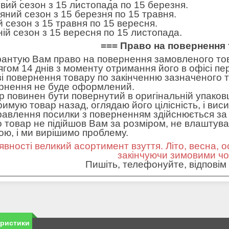
вий сезон з 15 листопада по 15 березня.
яний сезон з 15 березня по 15 травня.
ій сезон з 15 травня по 15 вересня.
ній сезон з 15 вересня по 15 листопада.
=== Право на повернення 
рантую Вам право на повернення замовленого тов
ягом 14 днів з моменту отримання його в офісі пе
зі повернення товару по закінченню зазначеного т
рнення не буде оформлений.
р повинен бути повернутий в оригінальній упаковц
римую товар назад, оглядаю його цілісність, і вис
равлення посилки з поверненням здійснюється за 
 товар не підійшов Вам за розміром, не влаштував 
ною, і ми вирішимо проблему.
явності великий асортимент взуття. Літо, весна, о
закінчуючи зимовими ч
Пишіть, телефонуйте, відповім 
еристики