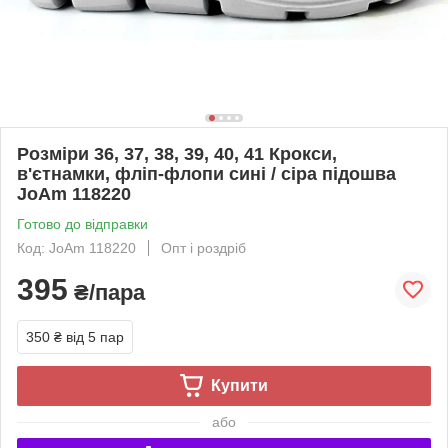
Розміри 36, 37, 38, 39, 40, 41 Крокси,
в'єтнамки, фліп-флопи сині / сіра підошва
JoAm 118220
Готово до відправки
Код: JoAm 118220
Опт і роздріб
395
₴/пара
350 ₴
від 5 пар
Купити
або