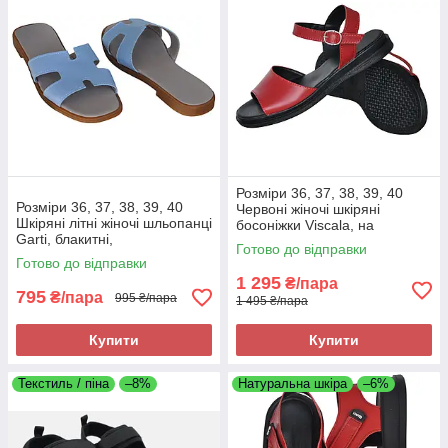
Розміри 36, 37, 38, 39, 40
Розміри 36, 37, 38, 39, 40
Червоні жіночі шкіряні
Шкіряні літні жіночі шльопанці
босоніжки Viscala, на
Garti, блакитні,
низькому ходу, легкі та зручні
Готово до відправки
повнорозмірні, на низькому
Готово до відправки
ходу, легкі та зручні
1 295
₴/пара
795
₴/пара
995 ₴/пара
1 495 ₴/пара
Купити
Купити
Текстиль / піна
–8%
Натуральна шкіра
–6%