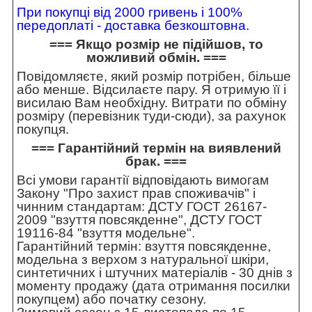
При покупці від 2000 гривень і 100%
передоплаті - доставка безкоштовна.
=== Якщо розмір не підійшов, то
можливий обмін. ===
Повідомляєте, який розмір потрібен, більше
або менше. Відсилаєте пару. Я отримую її і
висилаю Вам необхідну. Витрати по обміну
розміру (перевізник туди-сюди), за рахунок
покупця.
=== Гарантійний термін на виявлений
брак. ===
Всі умови гарантії відповідають вимогам
Закону "Про захист прав споживачів" і
чинним стандартам: ДСТУ ГОСТ 26167-
2009 "взуття повсякденне", ДСТУ ГОСТ
19116-84 "взуття модельне".
Гарантійний термін: взуття повсякденне,
модельна з верхом з натуральної шкіри,
синтетичних і штучних матеріалів - 30 днів з
моменту продажу (дата отримання посилки
покупцем) або початку сезону.