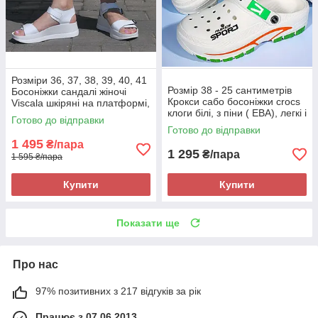
Розміри 36, 37, 38, 39, 40, 41
Розмір 38 - 25 сантиметрів
Босоніжки сандалі жіночі
Крокси сабо босоніжки crocs
Viscala шкіряні на платформі,
клоги білі, з піни ( ЕВА), легкі і
білі, на липучках
Готово до відправки
зручні
Готово до відправки
1 495
₴/пара
1 295
₴/пара
1 595 ₴/пара
Купити
Купити
Показати ще
Про нас
97% позитивних з 217 відгуків за рік
Працює з 07.06.2013