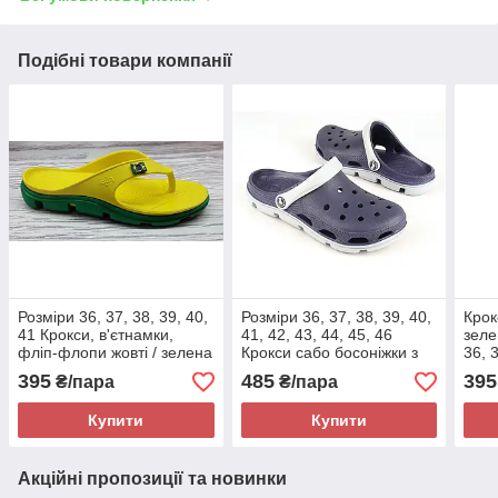
Подібні товари компанії
Розміри 36, 37, 38, 39, 40,
Розміри 36, 37, 38, 39, 40,
Крок
41 Крокси, в'єтнамки,
41, 42, 43, 44, 45, 46
зеле
фліп-флопи жовті / зелена
Крокси сабо босоніжки з
36, 3
підошва JoAm 118224
піни, сині, сіра підошва
JoAm
395
485
395
₴/пара
₴/пара
JoAm 116103
Купити
Купити
Акційні пропозиції та новинки