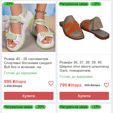
–33%
Натуральна шкіра
–20%
Розмір 40 - 26 сантиметрів
Розміри 36, 37, 38, 39, 40
Спортивні босоніжки сандалі
Шкіряні літні жіночі шльопанці
Bull білі із зеленим, на
Garti, помаранчеві,
танкетці, з липучками
Готово до відправки
повнорозмірні, на низькому
Готово до відправки
ходу, легкі та зручні
995
₴/пара
795
₴/пара
995 ₴/пара
1 495 ₴/пара
Купити
Купити
Натуральна шкіра
–20%
Натуральна шкіра
–13%