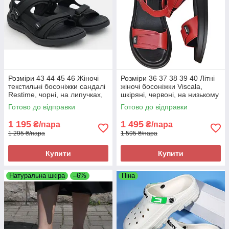
Розміри 43 44 45 46 Жіночі
Розміри 36 37 38 39 40 Літні
текстильні босоніжки сандалі
жіночі босоніжки Viscala,
Restime, чорні, на липучках,
шкіряні, червоні, на низькому
на підошві з піни
ходу, легкі та зручні
Готово до відправки
Готово до відправки
1 195
1 495
₴/пара
₴/пара
1 295 ₴/пара
1 595 ₴/пара
Купити
Купити
Натуральна шкіра
–6%
Піна