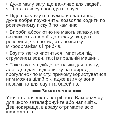
Дуже малу вагу, що важливо для людей,
які багато часу проводять в русі.
Підошва у взутті пружна й еластична,
дуже добре пружинить, дозволяє ходити по
розпеченому піску й по камінню.
Вироби абсолютно не мають запаху, не
викликають алергії, до складу входять
речовини, які протидіють розвитку
мікроорганізмів і грибків.
Взуття легко чиститься і миється під
струменем води, так і в пральній машині.
Таке взуття підійде не тільки для пляжу,
але і для дачі, відпочинку на природі,
прогулянок по місту, причому користуватися
ним можна цілий рік, адже взимку вона
незамінна для саун та басейнів.
=== Замовлення ===
Уточніть наявність потрібного Вам розміру,
для цього зателефонуйте або напишіть.
Дзвінок краще, відразу отримаєте всю
інформацію.