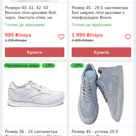
Розміри 40, 41, 42, 43
Розмір 45 - 29,5 сантиметра
Весняні літні кросівки Bull,
Білі шкіряні літні кросівки з
чорні, текстиль сітка, на
перфорацією Brave,
підошві з піни, легкі та зручні
повнорозмірні, на підошві з
Готово до відправки
Готово до відправки
піни, легкі та зручні
995
1 995
₴/пара
₴/пара
1 295 ₴/пара
2 495 ₴/пара
Купити
Купити
Натуральна шкіра
–19%
–19%
Розмір 36 - 24 сантиметра
Розмір 45 - устілка 29,5