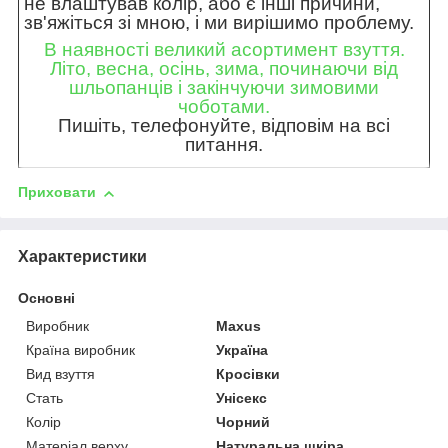
не влаштував колір, або є інші причини,
зв'яжіться зі мною, і ми вирішимо проблему.
В наявності великий асортимент взуття.
Літо, весна, осінь, зима, починаючи від
шльопанців і закінчуючи зимовими
чоботами.
Пишіть, телефонуйте, відповім на всі
питання.
Приховати
Характеристики
Основні
Виробник
Maxus
Країна виробник
Україна
Вид взуття
Кросівки
Стать
Унісекс
Колір
Чорний
Матеріал верху
Натуральна шкіра