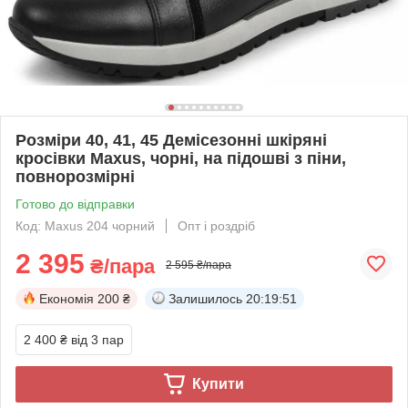
Розміри 40, 41, 45 Демісезонні шкіряні
кросівки Maxus, чорні, на підошві з піни,
повнорозмірні
Готово до відправки
Код: Maxus 204 чорний
Опт і роздріб
2 395
₴/пара
2 595 ₴/пара
Економія
200 ₴
Залишилось
20:19:50
2 400 ₴
від 3 пар
Купити