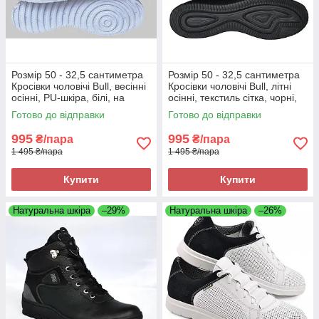
Розмір 50 - 32,5 сантиметра
Розмір 50 - 32,5 сантиметра
Кросівки чоловічі Bull, весінні
Кросівки чоловічі Bull, літні
осінні, PU-шкіра, білі, на
осінні, текстиль сітка, чорні,
підошві з піни, легкі і зручні
на підошві з піни, легкі і
Готово до відправки
Готово до відправки
зручні
995
995
₴/пара
₴/пара
1 495 ₴/пара
1 495 ₴/пара
Купити
Купити
Натуральна шкіра
–29%
Натуральна шкіра
–26%