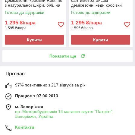
Демісезонні кросівки Restime
сантиметра Високі
з натуральної шкіри, білі, на
демісезонні кеди кросівки
підошві з піни
Bull, сірі, на підошві з піни,
Готово до відправки
Готово до відправки
легкі та зручні Bull 300825
1 295
1 295
₴/пара
₴/пара
1 595 ₴/пара
1 595 ₴/пара
Купити
Купити
Показати ще
Про нас
97% позитивних з 217 відгуків за рік
Працює з 07.06.2013
м. Запоріжжя
пр. Моторобудівників 14 магазин взуття "Патріот",
Запоріжжя, Україна
Контакти