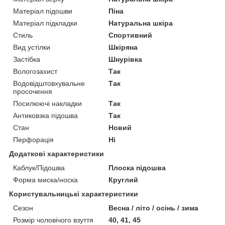
Матеріал підошви
Піна
Матеріал підкладки
Натуральна шкіра
Стиль
Спортивний
Вид устілки
Шкіряна
Застібка
Шнурівка
Вологозахист
Так
Водовідштовхувальне
Так
просочення
Посилюючі накладки
Так
Антиковзка підошва
Так
Стан
Новий
Перфорація
Ні
Додаткові характеристики
Каблук/Підошва
Плоска підошва
Форма миска/носка
Круглий
Користувальницькі характеристики
Сезон
Весна / літо / осінь / зима
Розмір чоловічого взуття
40, 41, 45