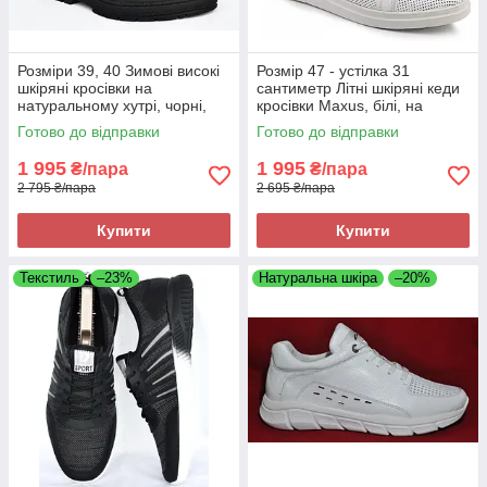
Розміри 39, 40 Зимові високі
Розмір 47 - устілка 31
шкіряні кросівки на
сантиметр Літні шкіряні кеди
натуральному хутрі, чорні,
кросівки Maxus, білі, на
теплі і комфортні Brave 7000
підошві з піни, легкі та зручні
Готово до відправки
Готово до відправки
1 995
1 995
₴/пара
₴/пара
2 795 ₴/пара
2 695 ₴/пара
Купити
Купити
Текстиль
–23%
Натуральна шкіра
–20%