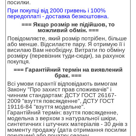
посилки.
При покупці від 2000 гривень і 100%
передоплаті - доставка безкоштовна.
=== Якщо розмір не підійшов, то
можливий обмін. ===
Повідомляєте, який розмір потрібен, більше
або менше. Відсилаєте пару. Я отримую її і
висилаю Вам необхідну. Витрати по обміну
розміру (перевізник туди-сюди), за рахунок
покупця.
=== Гарантійний термін на виявлений
брак. ===
Всі умови гарантії відповідають вимогам
Закону "Про захист прав споживачів" і
чинним стандартам: ДСТУ ГОСТ 26167-
2009 "взуття повсякденне", ДСТУ ГОСТ
19116-84 "взуття модельне".
Гарантійний термін: взуття повсякденне,
модельна з верхом з натуральної шкіри,
синтетичних і штучних матеріалів - 30 днів з
моменту продажу (дата отримання посилки
покупцем) або початку сезону.