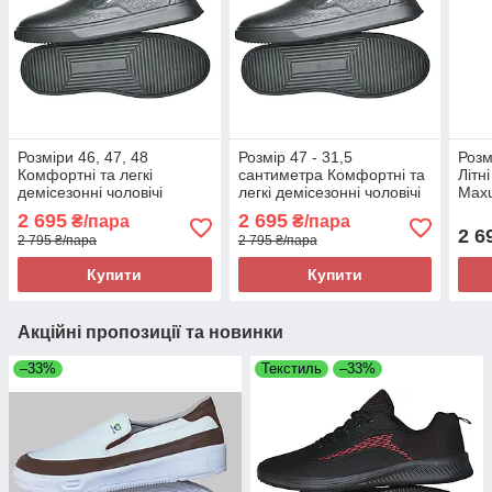
Розміри 46, 47, 48
Розмір 47 - 31,5
Розм
Комфортні та легкі
сантиметра Комфортні та
Літн
демісезонні чоловічі
легкі демісезонні чоловічі
Maxu
шкіряні кросівки Maxus,
шкіряні кросівки Maxus,
піни
2 695
2 695
₴/пара
₴/пара
чорні, на підошві з піни
чорні, на підошві з піни
2 6
2 795 ₴/пара
2 795 ₴/пара
Купити
Купити
Акційні пропозиції та новинки
–33%
Текстиль
–33%