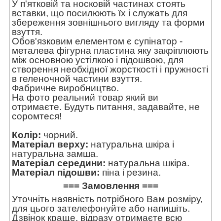
У п'ятковій та носковій частинах стоять
вставки, що посилюють їх і служать для
збереження зовнішнього вигляду та форми
взуття.
Обов'язковим елементом є супінатор -
металева фігурна пластина яку закріплюють
між основною устілкою і підошвою, для
створення необхідної жорсткості і пружності
в геленочной частини взуття.
Фабричне виробництво.
На фото реальний товар який ви
отримаєте. Будуть питання, задавайте, не
соромтеся!
Колір:
чорний.
Матеріал верху:
натуральна шкіра і
натуральна замша.
Матеріал середини:
натуральна шкіра.
Матеріал підошви:
піна і резина.
=== Замовлення ===
Уточніть наявність потрібного Вам розміру,
для цього зателефонуйте або напишіть.
Дзвінок краще, відразу отримаєте всю