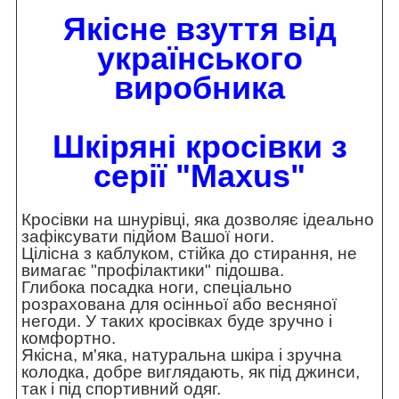
Якісне взуття від
українського
виробника
Шкіряні к
росівки
з
серії "Maxus"
Кросівки на шнурівці, яка дозволяє ідеально
зафіксувати підйом Вашої ноги.
Цілісна з каблуком, стійка до стирання, не
вимагає "профілактики" підошва.
Глибока посадка ноги, спеціально
розрахована для осінньої або весняної
негоди. У таких кросівках буде зручно і
комфортно.
Якісна, м'яка, натуральна шкіра і зручна
колодка, добре виглядають, як під джинси,
так і під спортивний одяг.