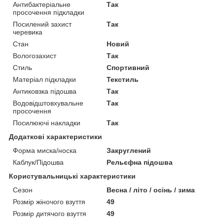
Антибактеріальне
Так
просочення підкладки
Посилений захист
Так
черевика
Стан
Новий
Вологозахист
Так
Стиль
Спортивний
Матеріал підкладки
Текстиль
Антиковзка підошва
Так
Водовідштовхувальне
Так
просочення
Посилюючі накладки
Так
Додаткові характеристики
Форма миска/носка
Закруглений
Каблук/Підошва
Рельєфна підошва
Користувальницькі характеристики
Сезон
Весна / літо / осінь / зима
Розмір жіночого взуття
49
Розмір дитячого взуття
49