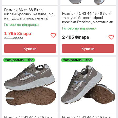
Розміри 36 та 38 Бігові
Розміри 41 43 44 45 46 Легкі
шкіряні кросівки Restime, білі,
та зручні бежеві шкіряні
на підошві з піни, легкі та
кросівки Restime, з вставками
комфортні
Готово до відправки
з сітки, літо осінь, на підошві з
Готово до відправки
піни
1 795
₴/пара
2 495
₴/пара
2 195 ₴/пара
Купити
Купити
Натуральна шкіра
Натуральна шкіра
Розміри 41 43 44 45 46 Легкі
Розміри 41 43 44 45 46 Легкі