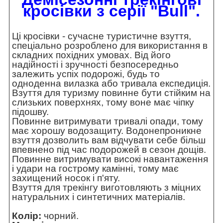
кросівки з серії "Bull".
Ці кросівки - сучасне туристичне взуття,
спеціально розроблено для використання в
складних похідних умовах. Від його
надійності і зручності безпосередньо
залежить успіх подорожі, будь то
одноденна вилазка або тривала експедиція.
Взуття для туризму повинне бути стійким на
слизьких поверхнях, тому воне має чіпку
підошву.
Повинне витримувати тривалі опади, тому
має хорошу водозащиту. Водонепроникне
взуття дозволить вам відчувати себе більш
впевнено під час подорожей в сезон дощів.
Повинне витримувати високі навантаження
і удари на гострому камінні, тому має
захищений носок і п'яту.
Взуття для трекінгу виготовляють з міцних
натуральних і синтетичних матеріалів.
Колір:
чорний.