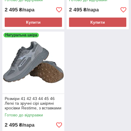
піни
піни
2 495
2 495
₴/пара
₴/пара
Купити
Купити
Натуральна шкіра
Розміри 41 42 43 44 45 46
Легкі та зручні сірі шкіряні
кросівки Restime, з вставками
з сітки, літо осінь, на підошві з
Готово до відправки
піни
2 495
₴/пара