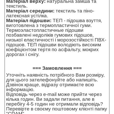
Матеріал верху:
натуральна замша та
текстиль.
Матеріал середини:
текстиль та піно-
латексная устілка.
Матеріал підошви:
ТЕП - підошва взуття,
виготовлена з термопластичної гуми.
Термоэластопластичные підошви
позбавлені недоліків гумових підошов,
низької еластичності і морозостійкості ПВХ-
підошов. ТЕП підошви володіють високим
коефіцієнтом тертя по асфальту, мокрих
дорогах і снігу.
=== Замовлення ===
Уточніть наявність потрібного Вам розміру,
для цього зателефонуйте або напишіть.
Дзвінок краще, відразу отримаєте всю
інформацію.
Відповідь через e-mail може прийти через
кілька годин. Ви задали питання, але в
перебігу 4-5 годин не отримали відповідь?
Перевірте в своєму поштовому клієнті папку
"СПАМ".