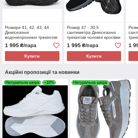
Розміри 41, 42, 43, 44
Розмір 47 - 30,5
Розм
Демісезонні
сантиметра Демісезонні
сант
водонепроникні трекінгові
трекінгові чоловічі кросівки
трек
термо кросівки Restime,
Bull, легкі,
Bull,
1 995
1 995
1 9
₴/пара
₴/пара
чорні, на підошві з піни
водонепроникні, чорні,
водо
підошва з піни
підо
Купити
Купити
Акційні пропозиції та новинки
Натуральна шкіра
–18%
Натуральна шкіра