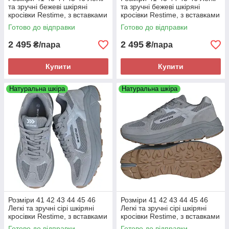
та зручні бежеві шкіряні
та зручні бежеві шкіряні
кросівки Restime, з вставками
кросівки Restime, з вставками
з сітки, літо осінь, на підошві з
з сітки, літо осінь, на підошві з
Готово до відправки
Готово до відправки
піни
піни
2 495
2 495
₴/пара
₴/пара
Купити
Купити
Натуральна шкіра
Натуральна шкіра
Розміри 41 42 43 44 45 46
Розміри 41 42 43 44 45 46
Легкі та зручні сірі шкіряні
Легкі та зручні сірі шкіряні
кросівки Restime, з вставками
кросівки Restime, з вставками
з сітки, літо осінь, на підошві з
з сітки, літо осінь, на підошві з
Готово до відправки
Готово до відправки