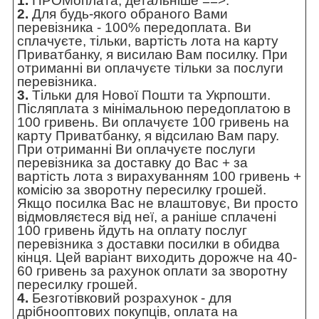
1.
ПРОМоплата,
детальніше ==>
.
2.
Для будь-якого обраного Вами
перевізника - 100% передоплата. Ви
сплачуєте, тільки, вартість лота на карту
Приватбанку, я висилаю Вам посилку. При
отриманні ви оплачуєте тільки за послуги
перевізника.
3.
Тільки для Нової Пошти та Укрпошти.
Післяплата з мінімальною передоплатою в
100 гривень. Ви оплачуєте 100 гривень на
карту Приватбанку, я відсилаю Вам пару.
При отриманні Ви оплачуєте послуги
перевізника за доставку до Вас + за
вартість лота з вирахуванням 100 гривень +
комісію за зворотну пересилку грошей.
Якщо посилка Вас не влаштовує, Ви просто
відмовляєтеся від неї, а раніше сплачені
100 гривень йдуть на оплату послуг
перевізника з доставки посилки в обидва
кінця. Цей варіант виходить дорожче на 40-
60 гривень за рахунок оплати за зворотну
пересилку грошей.
4.
Безготівковий розрахунок - для
дрібнооптових покупців, оплата на