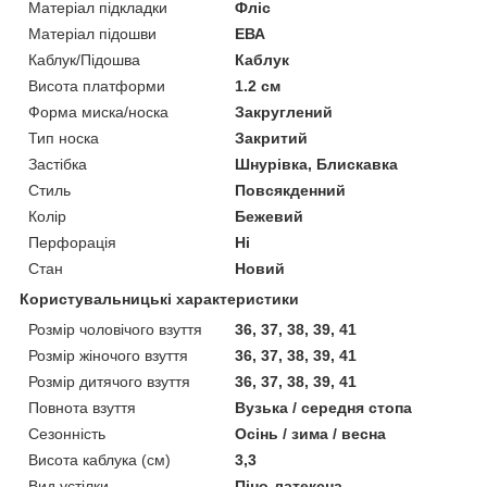
Матеріал підкладки
Фліс
Матеріал підошви
ЕВА
Каблук/Підошва
Каблук
Висота платформи
1.2 см
Форма миска/носка
Закруглений
Тип носка
Закритий
Застібка
Шнурівка, Блискавка
Стиль
Повсякденний
Колір
Бежевий
Перфорація
Ні
Стан
Новий
Користувальницькі характеристики
Розмір чоловічого взуття
36, 37, 38, 39, 41
Розмір жіночого взуття
36, 37, 38, 39, 41
Розмір дитячого взуття
36, 37, 38, 39, 41
Повнота взуття
Вузька / середня стопа
Сезонність
Осінь / зима / весна
Висота каблука (см)
3,3
Вид устілки
Піно-латексна