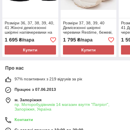
Розміри 36, 37, 38, 39, 40,
Розміри 37, 38, 39, 40
Розм
41 Жіночі демісезонні
Демісезонні шкіряні
41 Д
шкіряні напівчеревики на
черевики Restime, бежеві,
чере
платформі з піни, чорні,
на підошві з піни, легкі та
на пі
1 695
1 795
1 5
₴/пара
₴/пара
легкі та зручні
зручні
зруч
Купити
Купити
Про нас
97% позитивних з 219 відгуків за рік
Працює з 07.06.2013
м. Запоріжжя
пр. Моторобудівників 14 магазин взуття "Патріот",
Запоріжжя, Україна
Контакти