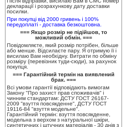
Після відправки, висилаю Вам в СМС номер
декларації і розрахункову дату доставки
посилки.
При покупці від 2000 гривень і 100%
передоплаті - доставка безкоштовна.
=== Якщо розмір не підійшов, то
можливий обмін. ===
Повідомляєте, який розмір потрібен, більше
або менше. Відсилаєте пару. Я отримую її і
висилаю Вам необхідну. Витрати по обміну
розміру (перевізник туди-сюди), за рахунок
покупця.
=== Гарантійний термін на виявлений
брак. ===
Всі умови гарантії відповідають вимогам
Закону "Про захист прав споживачів" і
чинним стандартам: ДСТУ ГОСТ 26167-
2009 "взуття повсякденне", ДСТУ ГОСТ
19116-84 "взуття модельне".
Гарантійний термін: взуття повсякденне,
модельна з верхом з натуральної шкіри,
синтетичних і штучних матеріалів - 30 днів з