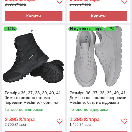
2 795 ₴/пара
2 795 ₴/пара
Купити
Купити
–14%
Натуральна шкіра
–7%
Розміри 36, 37, 38, 39, 40, 41
Розміри 36, 37, 38, 39, 40, 41
Зимові трекінгові термо-
Демісезонні шкіряні черевики
черевики Restime, чорні, на
Restime, білі, на підошві з
підошві з піни, легкі та зручні
піни, легкі та зручні
Готово до відправки
Готово до відправки
2 395
1 395
₴/пара
₴/пара
2 795 ₴/пара
1 495 ₴/пара