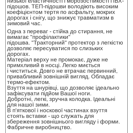
низької еластичності і морозостійкості ПВХ-
підошов. ТЕП-підошви володіють високим
коефіцієнтом тертя по асфальту, мокрих
дорогах і снігу, що знижує травматизм в
зимовий час.
Одна з переваг - стійка до стирання, не
вимагає "профілактики"
підошва. "Тракторний" протектор з легкістю
дозволяє пересуватися по слизьких
дорогах.
Матеріал верху не промокає, дуже не
примхливий в носці. Легко миється
і чиститься. Довго не втрачає первинний,
привабливий зовнішній вигляд. Обладає
термо-ефектом.
Взуття на шнурівці, що дозволяє ідеально
зафіксувати підйом Вашої ноги.
Добротні, легкі, зручна колодка. Ідеальні
для нашої зими.
В п'яткової і носкової частинах взуття
стоять вставки - що служать для
збереження зовнішнього вигляду і форми.
Фабричне виробництво.