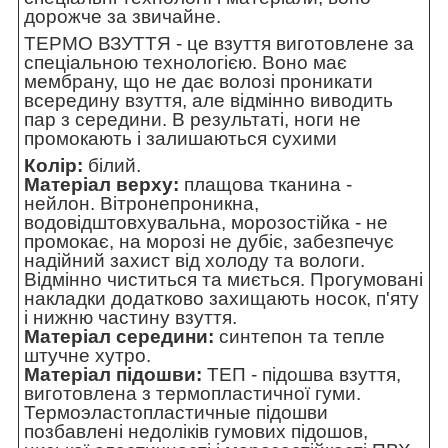
дорожче за звичайне.
ТЕРМО ВЗУТТЯ - це взуття виготовлене за
спеціальною технологією. Воно має
мембрану, що не дає волозі проникати
всередину взуття, але відмінно виводить
пар з середини. В результаті, ноги не
промокають і залишаються сухими
Колір:
білий.
Матеріал верху:
плащова тканина -
нейлон. Вітронепроникна,
водовідштовхувальна, морозостійка - не
промокає, на морозі не дубіє, забезпечує
надійний захист від холоду та вологи.
Відмінно чиститься та миється. Прогумовані
накладки додатково захищають носок, п'яту
і нижню частину взуття.
Матеріал середини:
синтепон та тепле
штучне хутро.
Матеріал підошви:
ТЕП - підошва взуття,
виготовлена з термопластичної гуми.
Термоэластопластичные підошви
позбавлені недоліків гумових підошов,