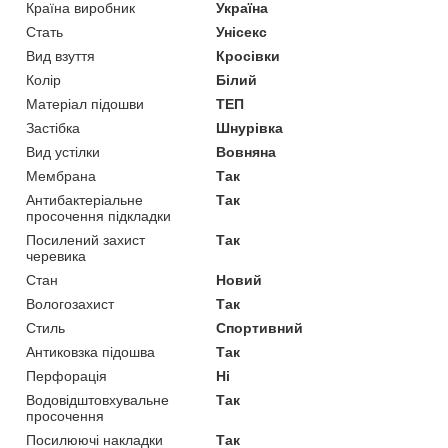
Країна виробник
Україна
Стать
Унісекс
Вид взуття
Кросівки
Колір
Білий
Матеріал підошви
ТЕП
Застібка
Шнурівка
Вид устілки
Вовняна
Мембрана
Так
Антибактеріальне
Так
просочення підкладки
Посилений захист
Так
черевика
Стан
Новий
Вологозахист
Так
Стиль
Спортивний
Антиковзка підошва
Так
Перфорація
Ні
Водовідштовхувальне
Так
просочення
Посилюючі накладки
Так