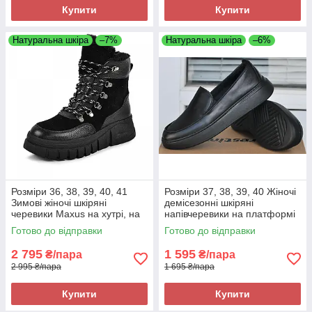
Купити
Купити
Натуральна шкіра
–7%
Натуральна шкіра
–6%
Розміри 36, 38, 39, 40, 41
Розміри 37, 38, 39, 40 Жіночі
Зимові жіночі шкіряні
демісезонні шкіряні
черевики Maxus на хутрі, на
напівчеревики на платформі
платформі, чорні Maxus 2000
з піни, чорні, легкі та зручні
Готово до відправки
Готово до відправки
2 795
1 595
₴/пара
₴/пара
2 995 ₴/пара
1 695 ₴/пара
Купити
Купити