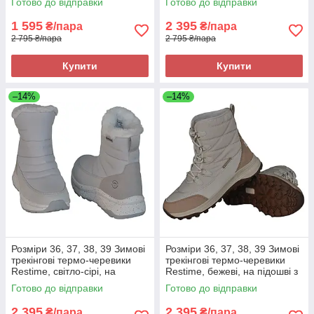
Готово до відправки
Готово до відправки
1 595
2 395
₴/пара
₴/пара
2 795 ₴/пара
2 795 ₴/пара
Купити
Купити
–14%
–14%
Розміри 36, 37, 38, 39 Зимові
Розміри 36, 37, 38, 39 Зимові
трекінгові термо-черевики
трекінгові термо-черевики
Restime, світло-сірі, на
Restime, бежеві, на підошві з
підошві з піни, легкі та зручні
піни, легкі та зручні
Готово до відправки
Готово до відправки
2 395
2 395
₴/пара
₴/пара