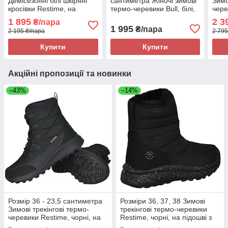
Демісезонні білі шкіряні
сантиметра Жіночі зимові
Зимо
кросівки Restime, на
термо-черевики Bull, білі,
чере
підошві з піни, легкі та
на несклизькій підошві,
сірі,
1 895
2 3
₴/пара
зручні
легкі та зручні
та з
1 995
₴/пара
2 195 ₴/пара
2 795
Купити
Купити
Акційні пропозиції та новинки
–43%
–14%
Розмір 36 - 23,5 сантиметра
Розміри 36, 37, 38 Зимові
Зимові трекінгові термо-
трекінгові термо-черевики
черевики Restime, чорні, на
Restime, чорні, на підошві з
підошві з піни, легкі та зручні
піни, легкі та зручні