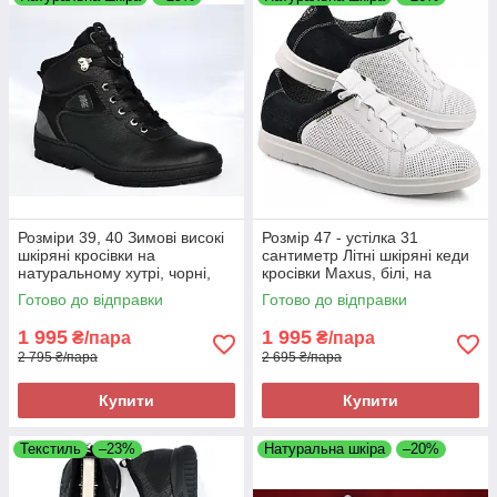
Розміри 39, 40 Зимові високі
Розмір 47 - устілка 31
шкіряні кросівки на
сантиметр Літні шкіряні кеди
натуральному хутрі, чорні,
кросівки Maxus, білі, на
теплі і комфортні Brave 7000
підошві з піни, легкі та зручні
Готово до відправки
Готово до відправки
1 995
1 995
₴/пара
₴/пара
2 795 ₴/пара
2 695 ₴/пара
Купити
Купити
Текстиль
–23%
Натуральна шкіра
–20%