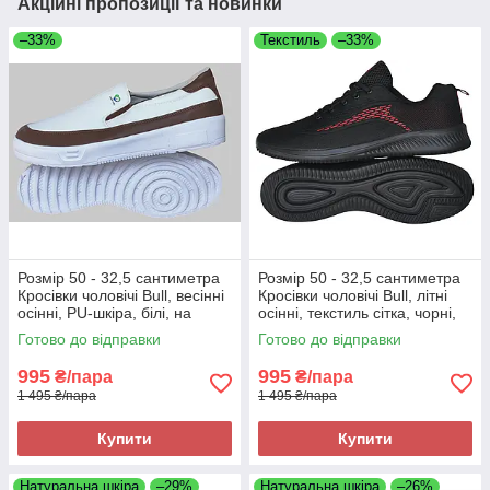
Акційні пропозиції та новинки
–33%
Текстиль
–33%
Розмір 50 - 32,5 сантиметра
Розмір 50 - 32,5 сантиметра
Кросівки чоловічі Bull, весінні
Кросівки чоловічі Bull, літні
осінні, PU-шкіра, білі, на
осінні, текстиль сітка, чорні,
підошві з піни, легкі і зручні
на підошві з піни, легкі і
Готово до відправки
Готово до відправки
зручні
995
995
₴/пара
₴/пара
1 495 ₴/пара
1 495 ₴/пара
Купити
Купити
Натуральна шкіра
–29%
Натуральна шкіра
–26%