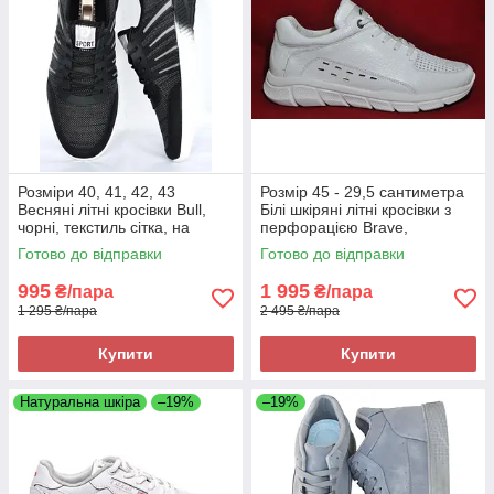
Розміри 40, 41, 42, 43
Розмір 45 - 29,5 сантиметра
Весняні літні кросівки Bull,
Білі шкіряні літні кросівки з
чорні, текстиль сітка, на
перфорацією Brave,
підошві з піни, легкі та зручні
повнорозмірні, на підошві з
Готово до відправки
Готово до відправки
піни, легкі та зручні
995
1 995
₴/пара
₴/пара
1 295 ₴/пара
2 495 ₴/пара
Купити
Купити
Натуральна шкіра
–19%
–19%