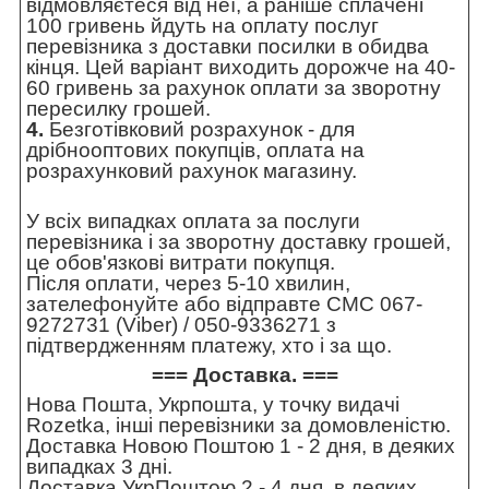
відмовляєтеся від неї, а раніше сплачені
100 гривень йдуть на оплату послуг
перевізника з доставки посилки в обидва
кінця. Цей варіант виходить дорожче на 40-
60 гривень за рахунок оплати за зворотну
пересилку грошей.
4.
Безготівковий розрахунок - для
дрібнооптових покупців, оплата на
розрахунковий рахунок магазину.
У всіх випадках оплата за послуги
перевізника і за зворотну доставку грошей,
це обов'язкові витрати покупця.
Після оплати, через 5-10 хвилин,
зателефонуйте або відправте СМС 067-
9272731 (Viber) / 050-9336271 з
підтвердженням платежу, хто і за що.
=== Доставка. ===
Нова Пошта, Укрпошта, у точку видачі
Rozetka, інші перевізники за домовленістю.
Доставка Новою Поштою 1 - 2 дня, в деяких
випадках 3 дні.
Доставка УкрПоштою 2 - 4 дня, в деяких