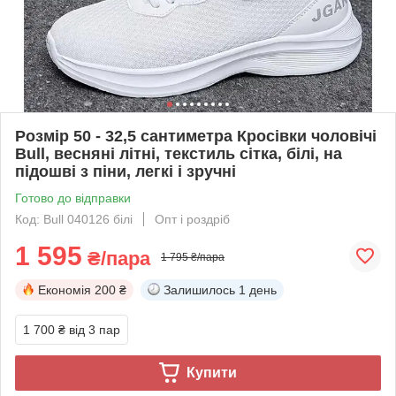
Розмір 50 - 32,5 сантиметра Кросівки чоловічі
Bull, весняні літні, текстиль сітка, білі, на
підошві з піни, легкі і зручні
Готово до відправки
Код: Bull 040126 білі
Опт і роздріб
1 595
₴/пара
1 795 ₴/пара
Економія
200 ₴
Залишилось
1 день
1 700 ₴
від 3 пар
Купити