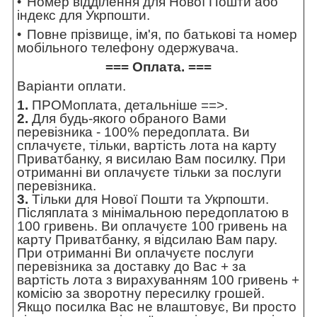
Номер відділення для Нової Пошти або
індекс для Укрпошти.
Повне прізвище, ім'я, по батькові та номер
мобільного телефону одержувача.
=== Оплата. ===
Варіанти оплати.
1.
ПРОМоплата,
детальніше ==>
.
2.
Для будь-якого обраного Вами
перевізника - 100% передоплата. Ви
сплачуєте, тільки, вартість лота на карту
Приватбанку, я висилаю Вам посилку. При
отриманні ви оплачуєте тільки за послуги
перевізника.
3.
Тільки для Нової Пошти та Укрпошти.
Післяплата з мінімальною передоплатою в
100 гривень. Ви оплачуєте 100 гривень на
карту Приватбанку, я відсилаю Вам пару.
При отриманні Ви оплачуєте послуги
перевізника за доставку до Вас + за
вартість лота з вирахуванням 100 гривень +
комісію за зворотну пересилку грошей.
Якщо посилка Вас не влаштовує, Ви просто