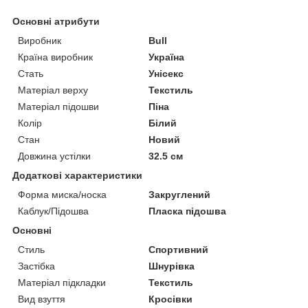
Основні атрибути
Виробник
Bull
Країна виробник
Україна
Стать
Унісекс
Матеріал верху
Текстиль
Матеріал підошви
Піна
Колір
Білий
Стан
Новий
Довжина устілки
32.5 см
Додаткові характеристики
Форма миска/носка
Закруглений
Каблук/Підошва
Пласка підошва
Основні
Стиль
Спортивний
Застібка
Шнурівка
Матеріал підкладки
Текстиль
Вид взуття
Кросівки