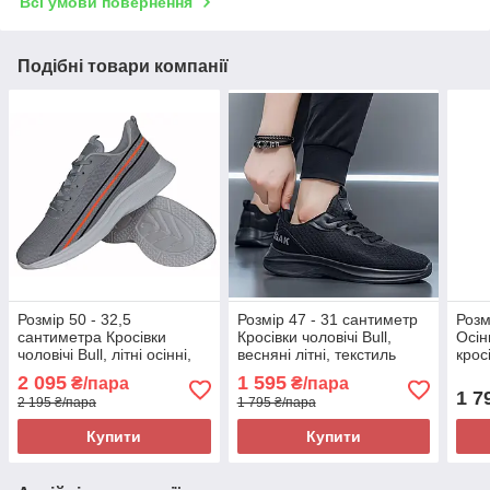
Всі умови повернення
Подібні товари компанії
Розмір 50 - 32,5
Розмір 47 - 31 сантиметр
Розм
сантиметра Кросівки
Кросівки чоловічі Bull,
Осін
чоловічі Bull, літні осінні,
весняні літні, текстиль
кросі
текстиль сітка, сірі, на
сітка, чорні, на підошві з
блак
2 095
1 595
₴/пара
₴/пара
підошві з піни, легкі і
піни, легкі і зручні
легкі
1 7
2 195 ₴/пара
1 795 ₴/пара
зручні
Купити
Купити