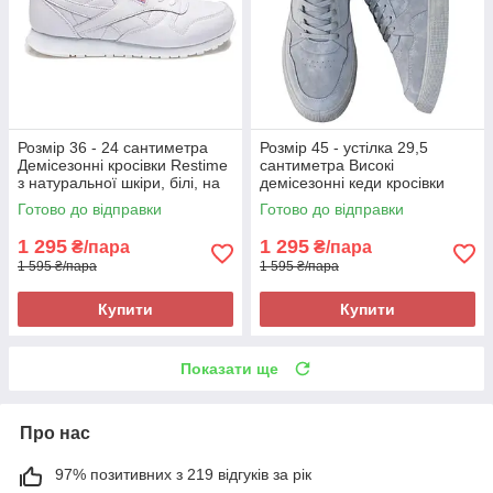
Розмір 36 - 24 сантиметра
Розмір 45 - устілка 29,5
Демісезонні кросівки Restime
сантиметра Високі
з натуральної шкіри, білі, на
демісезонні кеди кросівки
підошві з піни
Bull, сірі, на підошві з піни,
Готово до відправки
Готово до відправки
легкі та зручні Bull 300825
1 295
1 295
₴/пара
₴/пара
1 595 ₴/пара
1 595 ₴/пара
Купити
Купити
Показати ще
Про нас
97% позитивних з 219 відгуків за рік