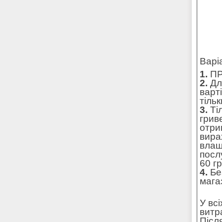
Варі
1.
ПР
2.
Для
варт
тільк
3.
Ті
грив
отри
вира
влаш
посл
60 г
4.
Без
мага
У вс
витр
Післ