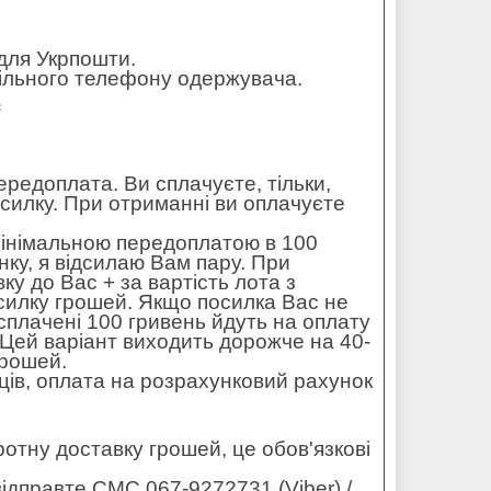
для Укрпошти.
обільного телефону одержувача.
=
редоплата. Ви сплачуєте, тільки,
осилку. При отриманні ви оплачуєте
мінімальною передоплатою в 100
ку, я відсилаю Вам пару. При
ку до Вас + за вартість лота з
силку грошей. Якщо посилка Вас не
 сплачені 100 гривень йдуть на оплату
. Цей варіант виходить дорожче на 40-
грошей.
ців, оплата на розрахунковий рахунок
оротну доставку грошей, це обов'язкові
ідправте СМС 067-9272731 (Viber) /