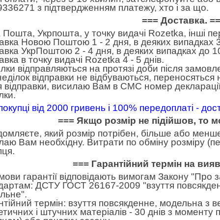
9336271 з підтвердженням платежу, хто і за що.
=== Доставка. =
 Пошта, Укрпошта, у точку видачі Rozetka, інші п
авка Новою Поштою 1 - 2 дня, в деяких випадках 3
авка УкрПоштою 2 - 4 дня, в деяких випадках до 10
вка в точку видачі Rozetka 4 - 5 днів.
лки відправляються на протязі доби після замовл
неділок відправки не відбуваються, переносяться н
я відправки, висилаю Вам в СМС номер декларації
лки.
покупці від 2000 гривень і 100% передоплаті - до
=== Якщо розмір не підійшов, то 
домляєте, який розмір потрібен, більше або менше.
лаю Вам необхідну. Витрати по обміну розміру (пе
пця.
=== Гарантійний термін на вия
умови гарантії відповідають вимогам Закону "Про 
дартам: ДСТУ ГОСТ 26167-2009 "взуття повсякден
льне".
нтійний термін: взуття повсякденне, модельна з в
етичних і штучних матеріалів - 30 днів з моменту