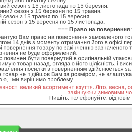
пцем) або початку сезону.
вий сезон з 15 листопада по 15 березня.
яний сезон з 15 березня по 15 травня.
ій сезон з 15 травня по 15 вересня.
ній сезон з 15 вересня по 15 листопада.
=== Право на повернення 
рантую Вам право на повернення замовленого тов
ягом 14 днів з моменту отримання його в офісі пе
зі повернення товару по закінченню зазначеного т
рнення не буде оформлений.
р повинен бути повернутий в оригінальній упаковц
римую товар назад, оглядаю його цілісність, і вис
равлення посилки з поверненням здійснюється за 
 товар не підійшов Вам за розміром, не влаштував 
ною, і ми вирішимо проблему.
явності великий асортимент взуття. Літо, весна, о
закінчуючи зимовими ч
Пишіть, телефонуйте, відповім 
еристики