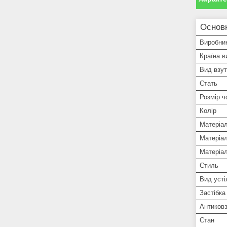
Основ
Виробни
Країна в
Вид взут
Стать
Розмір ч
Колір
Матеріа
Матеріа
Матеріал
Стиль
Вид усті
Застібка
Антиковз
Стан