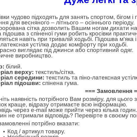
івки чудово підходять для занять спортом, бігом і
ння для весняного – літнього – осіннього періоду.
орована сітка дозволить Вашим ногам дихати наві
а підошва з спіненої гуми робить кросівки практич
ляться навіть при тривалій ходьбі. Підошва м'яка 
-латексная устілка додає комфорту при ходьбі.
расно виглядає під джинси або спортивний одяг.
ичне виробництво.
р:
білий.
ріал верху:
текстиль/сітка.
ріал середини:
текстиль та піно-латексная устілк
ріал підошви:
спінена гума.
=== Замовлення 
ніть наявність потрібного Вам розміру, для цього
нок краще, відразу отримаєте всю інформацію.
овідь через e-mail може прийти через кілька годин.
дин не отримали відповідь? Перевірте в своєму по
замовленні потрібно вказати:
Код / артикул товару.
Необхідний розмір.