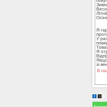
поку
Зимо
Весн
Літн
Осін
Я га
прот
У ра
пове
Това
Я от
Відп
Якщо
зі м
В на
Характ