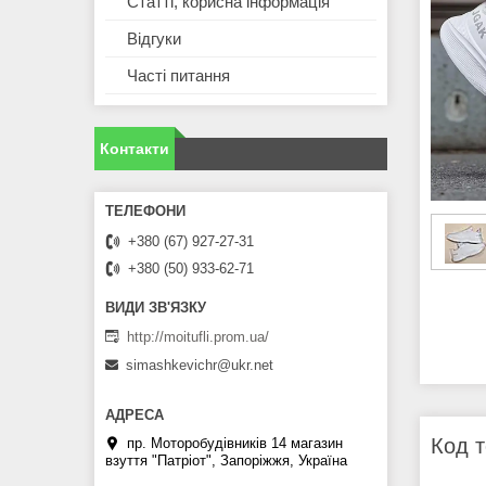
Статті, корисна інформація
Відгуки
Часті питання
Контакти
+380 (67) 927-27-31
+380 (50) 933-62-71
http://moitufli.prom.ua/
simashkevichr@ukr.net
Код т
пр. Моторобудівників 14 магазин
взуття "Патріот", Запоріжжя, Україна