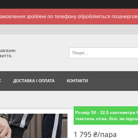
амовлення зроблені по телефону обробляються позачергов
 магазин
життя.
С
ДОСТАВКА І ОПЛАТА
КОНТАКТИ
Розмір 50 - 32,5 сантиметра К
текстиль сітка, білі, на підошв
1 795 ₴/пара