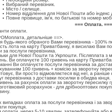
Вибраний перевізник.
Місто / селище.
Номер відділення для Нової Пошти або індекс 
Повне прізвище, ім'я, по батькові та номер м
=== Оплата. ==
анти оплати.
ОМоплата,
детальніше ==>
.
 будь-якого обраного Вами перевізника - 100% пе
ість лота на карту Приватбанку, я висилаю Вам п
и за послуги перевізника.
льки для Нової Пошти та Укрпошти. Післяплата з 
ень. Ви оплачуєте 100 гривень на карту Приватбан
манні Ви оплачуєте послуги перевізника за достав
хуванням 100 гривень + комісію за зворотну пере
товує, Ви просто відмовляєтеся від неї, а раніше
уг перевізника з доставки посилки в обидва кінця
ривень за рахунок оплати за зворотну пересилку 
готівковий розрахунок - для дрібнооптових покуп
зину.
іх випадках оплата за послуги перевізника і за зв
ати покупця.
я оплати, через 5-10 хвилин, зателефонуйте або в