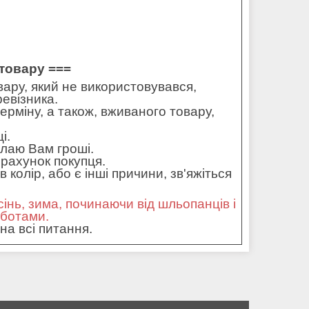
товару ===
ару, який не використовувався,
ревізника.
ерміну, а також, вживаного товару,
і.
илаю Вам гроші.
рахунок покупця.
колір, або є інші причини, зв'яжіться
сінь, зима, починаючи від шльопанців і
оботами.
на всі питання.