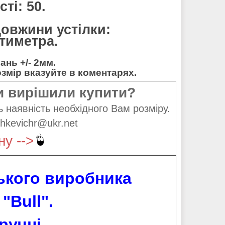
ті: 50.
довжини устілки:
нтиметра.
нь +/- 2мм.
мір вказуйте в коментарях.
и вирішили купити?
 наявність необхідного Вам розміру.
hkevichr@ukr.net
ну -->
ського виробника
 "Bull".
ручні.