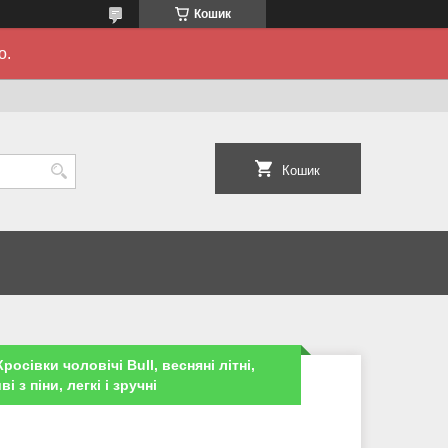
Кошик
о.
Кошик
росівки чоловічі Bull, весняні літні,
і з піни, легкі і зручні