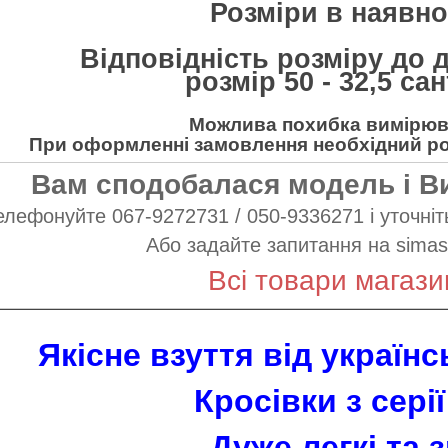
Розміри в наявнос
Відповідність розміру до 
розмір 50 - 32,5 са
Можлива похибка вимірюва
При оформленні замовлення необхідний роз
Вам сподобалася модель і В
елефонуйте 067-9272731 / 050-9336271 і уточніть
Або задайте запитання на
simas
Всі товари магази
Якісне взуття від україн
Кросівки з серії
Дуже легкі та з