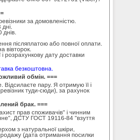
==
еревізники за домовленістю.
 дні.
 днів.
ення післяплатою або повної оплати.
а вівторок.
 і розрахункову дату доставки
ставка безкоштовна.
можливий обмін. ===
 Відсилаєте пару. Я отримую її і
ревізник туди-сюди), за рахунок
влений брак. ===
захист прав споживачів" і чинним
не", ДСТУ ГОСТ 19116-84 "взуття
ерхом з натуральної шкіри,
 продажу (дата отримання посилки