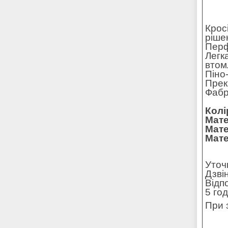
Крос
ріше
Перф
Легк
втом
Піно
Прек
Фабр
Колі
Мате
Мате
Мате
Уточ
Дзві
Відп
5 го
При 