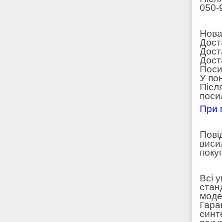
050-
Нова
Дост
Дост
Доста
Поси
У по
Післ
поси
При 
Пові
виси
поку
Всі 
стан
моде
Гара
синт