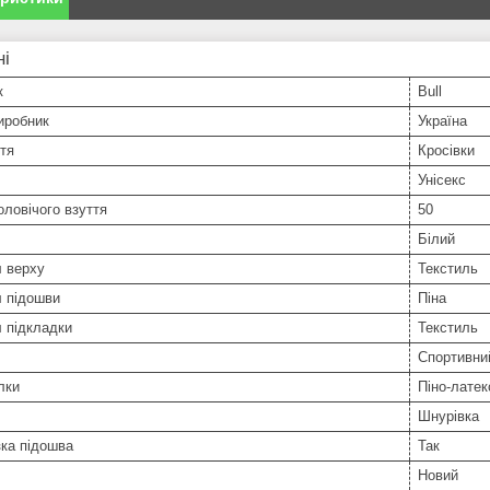
ні
к
Bull
иробник
Україна
тя
Кросівки
Унісекс
оловічого взуття
50
Білий
л верху
Текстиль
л підошви
Піна
 підкладки
Текстиль
Спортивни
лки
Піно-латек
Шнурівка
ка підошва
Так
Новий