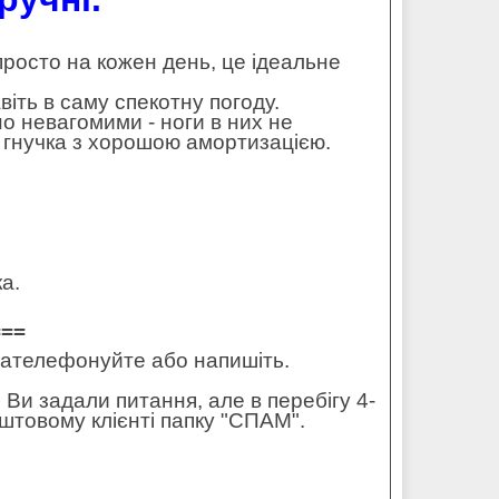
 просто на кожен день, це ідеальне
ть в саму спекотну погоду.
но невагомими - ноги в них не
і гнучка з хорошою амортизацією.
а.
===
 зателефонуйте або напишіть.
 Ви задали питання, але в перебігу 4-
штовому клієнті папку "СПАМ".