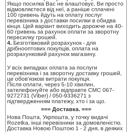
Якщо посилка Вас не влаштовує, Ви просто
відмовляєтеся від неї, а раніше сплачені
100 гривень йдуть на оплату послуг
перевізника з доставки посилки в обидва
кінця. Цей варіант виходить дорожче на 40-
60 гривень за рахунок оплати за зворотну
пересилку грошей.
4.
Безготівковий розрахунок - для
дрібнооптових покупців, оплата на
розрахунковий рахунок магазину.
У всіх випадках оплата за послуги
перевізника і за зворотну доставку грошей,
це обов'язкові витрати покупця.
Після оплати, через 5-10 хвилин,
зателефонуйте або відправте СМС 067-
9272731 (Viber) / 050-9336271 з
підтвердженням платежу, хто і за що.
=== Доставка. ===
Нова Пошта, Укрпошта, у точку видачі
Rozetka, інші перевізники за домовленістю.
Доставка Новою Поштою 1 - 2 дня, в деяких