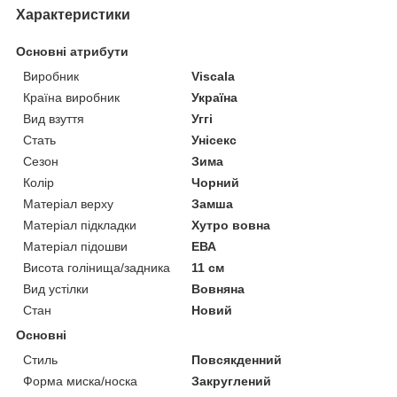
Характеристики
Основні атрибути
Виробник
Viscala
Країна виробник
Україна
Вид взуття
Уггі
Стать
Унісекс
Сезон
Зима
Колір
Чорний
Матеріал верху
Замша
Матеріал підкладки
Хутро вовна
Матеріал підошви
ЕВА
Висота голінища/задника
11 см
Вид устілки
Вовняна
Стан
Новий
Основні
Стиль
Повсякденний
Форма миска/носка
Закруглений