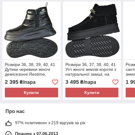
Розміри 36, 38, 39, 40, 41
Розміри 36, 37, 38, 40, 41
Розм
Дутики черевики жіночі
Уггі жіночі зимові короткі з
сант
демісезонні Restime,
натуральної замші, на
зимо
чорні, на підошві з піни,
хутрі, чорні Restime 24452
нату
2 395
3 495
1 9
₴/пара
₴/пара
легкі та зручні
хутр
Купити
Купити
Про нас
97% позитивних з 219 відгуків за рік
Працює з 07.06.2013