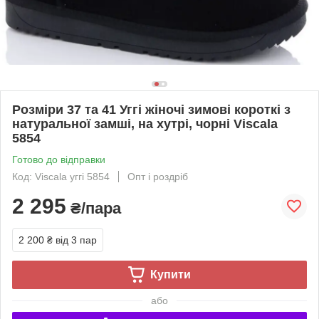
Розміри 37 та 41 Уггі жіночі зимові короткі з
натуральної замші, на хутрі, чорні Viscala
5854
Готово до відправки
Код: Viscala уггі 5854
Опт і роздріб
2 295
₴/пара
2 200 ₴
від 3 пар
Купити
або