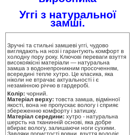
Уггі з натуральної
замші.
Зручні та стильні замшеві уггі, чудово
виглядають на нозі і гарантують комфорт в
холодну пору року. Ключові переваги взуття
високоякісні матеріали — натуральна
замша з водонепроникним просоченням,
всередині тепле хутро. Це класика, яка
ніколи не втрачає актуальності і є
незамінною річчю в гардеробі.
Колір:
чорний.
Матеріал верху:
товста замша, відмінної
якості, вона не пропускає вологу і сприяє
збереженню комфорту і затишку.
Матеріал середини:
хутро - натуральна
шерсть на тканинній основі, яка добре
вбирає вологу, залишаючи ноги сухими.
Завдяки пористості вовни, взуття володіє