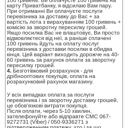
100 гривень. Ви оплачуєте 100 гривень на
карту Приватбанку, я відсилаю Вам пару.
При отриманні Ви оплачуєте послуги
перевізника за доставку до Вас + за
вартість лота з вирахуванням 100 гривень +
комісію за зворотну пересилку грошей.
Якщо посилка Вас не влаштовує, Ви просто
відмовляєтеся від неї, а раніше сплачені
100 гривень йдуть на оплату послуг
перевізника з доставки посилки в обидва
кінця. Цей варіант виходить дорожче на 40-
60 гривень за рахунок оплати за зворотну
пересилку грошей.
4.
Безготівковий розрахунок - для
дрібнооптових покупців, оплата на
розрахунковий рахунок магазину.
У всіх випадках оплата за послуги
перевізника і за зворотну доставку грошей,
це обов'язкові витрати покупця.
Після оплати, через 5-10 хвилин,
зателефонуйте або відправте СМС 067-
9272731 (Viber) / 050-9336271 з
підтвердженням платежу, хто і за що.