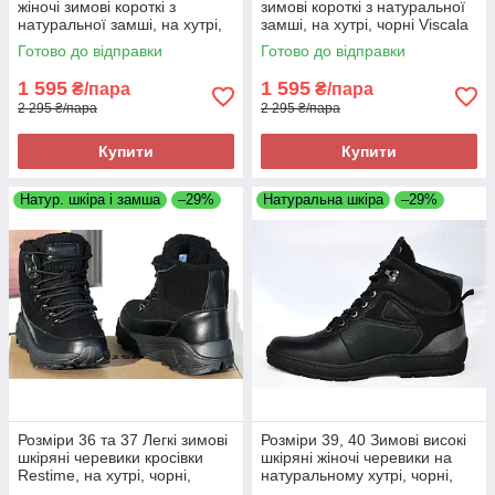
жіночі зимові короткі з
зимові короткі з натуральної
натуральної замші, на хутрі,
замші, на хутрі, чорні Viscala
чорні Viscala 5854
5854
Готово до відправки
Готово до відправки
1 595
1 595
₴/пара
₴/пара
2 295 ₴/пара
2 295 ₴/пара
Купити
Купити
Натур. шкіра і замша
–29%
Натуральна шкіра
–29%
Розміри 36 та 37 Легкі зимові
Розміри 39, 40 Зимові високі
шкіряні черевики кросівки
шкіряні жіночі черевики на
Restime, на хутрі, чорні,
натуральному хутрі, чорні,
повнорозмірні, на підошві з
теплі і комфортні Brave 7000