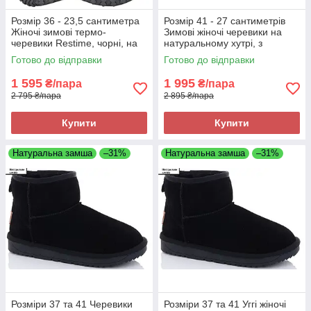
Розмір 36 - 23,5 сантиметра
Розмір 41 - 27 сантиметрів
Жіночі зимові термо-
Зимові жіночі черевики на
черевики Restime, чорні, на
натуральному хутрі, з
підошві з піни, легкі та зручні
натуральної шкіри, чорні
Готово до відправки
Готово до відправки
Brave 8841
1 595
1 995
₴/пара
₴/пара
2 795 ₴/пара
2 895 ₴/пара
Купити
Купити
Натуральна замша
–31%
Натуральна замша
–31%
Розміри 37 та 41 Черевики
Розміри 37 та 41 Уггі жіночі