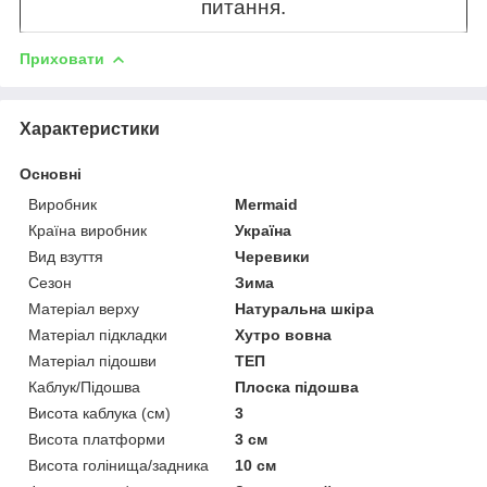
питання.
Приховати
Характеристики
Основні
Виробник
Mermaid
Країна виробник
Україна
Вид взуття
Черевики
Сезон
Зима
Матеріал верху
Натуральна шкіра
Матеріал підкладки
Хутро вовна
Матеріал підошви
ТЕП
Каблук/Підошва
Плоска підошва
Висота каблука (см)
3
Висота платформи
3 см
Висота голінища/задника
10 см