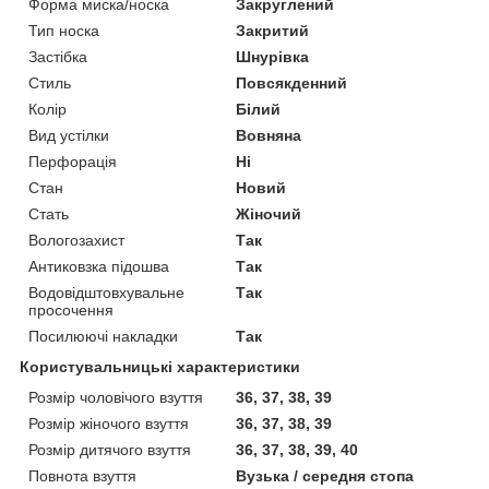
Форма миска/носка
Закруглений
Тип носка
Закритий
Застібка
Шнурівка
Стиль
Повсякденний
Колір
Білий
Вид устілки
Вовняна
Перфорація
Ні
Стан
Новий
Стать
Жіночий
Вологозахист
Так
Антиковзка підошва
Так
Водовідштовхувальне
Так
просочення
Посилюючі накладки
Так
Користувальницькі характеристики
Розмір чоловічого взуття
36, 37, 38, 39
Розмір жіночого взуття
36, 37, 38, 39
Розмір дитячого взуття
36, 37, 38, 39, 40
Повнота взуття
Вузька / середня стопа