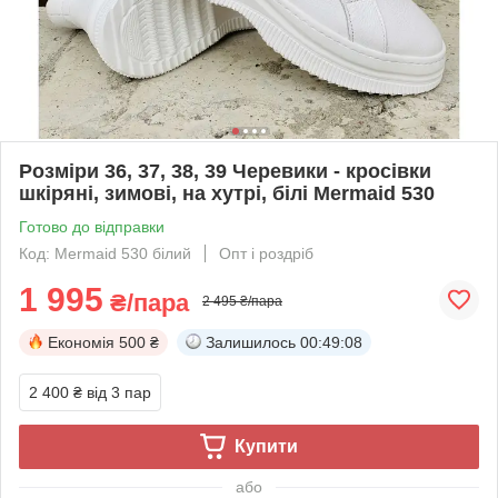
Розміри 36, 37, 38, 39 Черевики - кросівки
шкіряні, зимові, на хутрі, білі Mermaid 530
Готово до відправки
Код: Mermaid 530 білий
Опт і роздріб
1 995
₴/пара
2 495 ₴/пара
Економія
500 ₴
Залишилось
00:49:07
2 400 ₴
від 3 пар
Купити
або