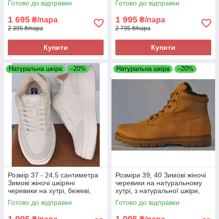
Готово до відправки
Готово до відправки
піни
1 695
1 995
₴/пара
₴/пара
2 395 ₴/пара
2 795 ₴/пара
Купити
Купити
Натуральна шкіра
–20%
Натуральна шкіра
–20%
Розмір 37 - 24,5 сантиметра
Розміри 39, 40 Зимові жіночі
Зимові жіночі шкіряні
черевики на натуральному
черевики на хутрі, бежеві,
хутрі, з натуральної шкіри,
легкі та зручні Restime 24380
жовті Brave 814
Готово до відправки
Готово до відправки