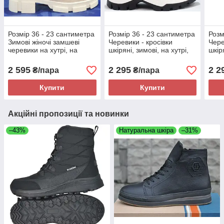
Розмір 36 - 23 сантиметра
Розмір 36 - 23 сантиметра
Розм
Зимові жіночі замшеві
Черевики - кросівки
Чере
черевики на хутрі, на
шкіряні, зимові, на хутрі,
шкір
платформі, бежеві
чорні Mermaid 03/12
чорн
Mermaid 74
2 595
2 295
2 2
₴/пара
₴/пара
Купити
Купити
Акційні пропозиції та новинки
–43%
Натуральна шкіра
–31%