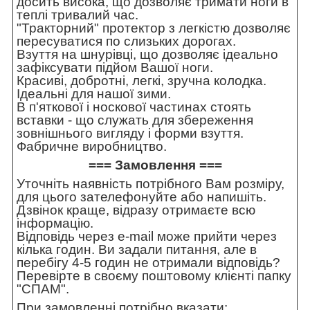
досить висока, що дозволяє тримати ноги в
теплі тривалий час.
"Тракторний" протектор з легкістю дозволяє
пересуватися по слизьких дорогах.
Взуття на шнурівці, що дозволяє ідеально
зафіксувати підйом Вашої ноги.
Красиві, добротні, легкі, зручна колодка.
Ідеальні для нашої зими.
В п'яткової і носкової частинах стоять
вставки - що служать для збереження
зовнішнього вигляду і форми взуття.
Фабричне виробництво.
=== Замовлення ===
Уточніть наявність потрібного Вам розміру,
для цього зателефонуйте або напишіть.
Дзвінок краще, відразу отримаєте всю
інформацію.
Відповідь через e-mail може прийти через
кілька годин. Ви задали питання, але в
перебігу 4-5 годин не отримали відповідь?
Перевірте в своєму поштовому клієнті папку
"СПАМ".
При замовленні потрібно вказати: