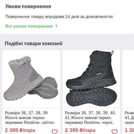
Умови повернення
Повернення товару впродовж 14 днів за домовленістю
Всі умови повернення
Подібні товари компанії
Розміри 36, 37, 38, 39
Розміри 36, 37, 38, 39, 40,
Розм
Жіночі зимові термо-
41 Жіночі зимові термо-
41 Д
черевики Restime, світло-
черевики Restime, чорні,
чере
сірі, на підошві з піни, легкі
на підошві з піни, легкі та
підош
2 395
2 395
1 3
₴/пара
₴/пара
та зручні
зручні
зруч