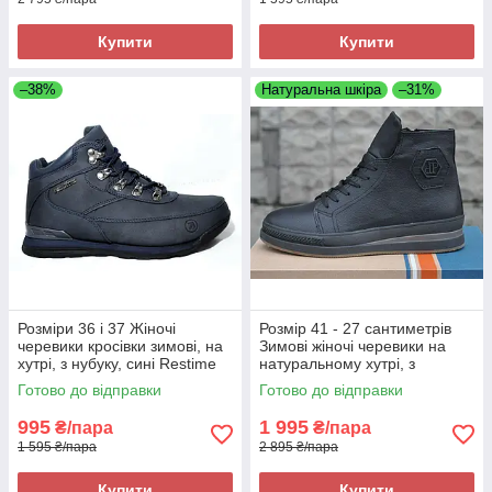
Купити
Купити
–38%
Натуральна шкіра
–31%
Розміри 36 і 37 Жіночі
Розмір 41 - 27 сантиметрів
черевики кросівки зимові, на
Зимові жіночі черевики на
хутрі, з нубуку, сині Restime
натуральному хутрі, з
18530
натуральної шкіри, чорні
Готово до відправки
Готово до відправки
Brave 8841
995
1 995
₴/пара
₴/пара
1 595 ₴/пара
2 895 ₴/пара
Купити
Купити