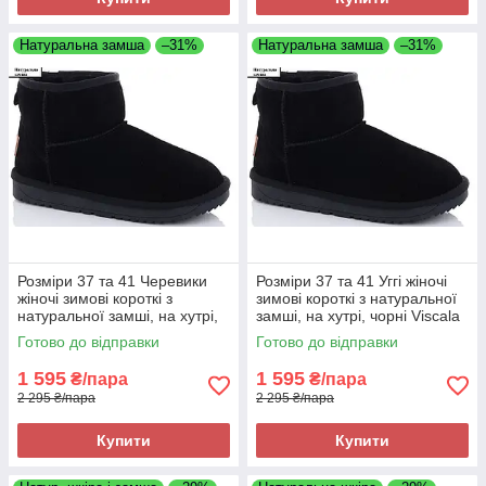
Натуральна замша
–31%
Натуральна замша
–31%
Розміри 37 та 41 Черевики
Розміри 37 та 41 Уггі жіночі
жіночі зимові короткі з
зимові короткі з натуральної
натуральної замші, на хутрі,
замші, на хутрі, чорні Viscala
чорні Viscala 5854
5854
Готово до відправки
Готово до відправки
1 595
1 595
₴/пара
₴/пара
2 295 ₴/пара
2 295 ₴/пара
Купити
Купити