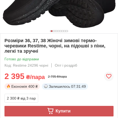
Розміри 36, 37, 38 Жіночі зимові термо-
черевики Restime, чорні, на підошві з піни,
легкі та зручні
Готово до відправки
Код: Restime 24296 чорні
Опт і роздріб
2 395
₴/пара
2 795 ₴/пара
Економія
400 ₴
Залишилось
07:31:48
2 300 ₴
від 3 пар
Купити