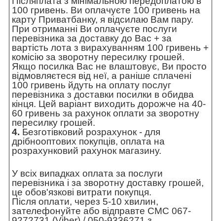
Післяплата з мінімальною передоплатою в
100 гривень. Ви оплачуєте 100 гривень на
карту Приватбанку, я відсилаю Вам пару.
При отриманні Ви оплачуєте послуги
перевізника за доставку до Вас + за
вартість лота з вирахуванням 100 гривень +
комісію за зворотну пересилку грошей.
Якщо посилка Вас не влаштовує, Ви просто
відмовляєтеся від неї, а раніше сплачені
100 гривень йдуть на оплату послуг
перевізника з доставки посилки в обидва
кінця. Цей варіант виходить дорожче на 40-
60 гривень за рахунок оплати за зворотну
пересилку грошей.
4.
Безготівковий розрахунок - для
дрібнооптових покупців, оплата на
розрахунковий рахунок магазину.
У всіх випадках оплата за послуги
перевізника і за зворотну доставку грошей,
це обов'язкові витрати покупця.
Після оплати, через 5-10 хвилин,
зателефонуйте або відправте СМС 067-
9272731 (Viber) / 050-9336271 з