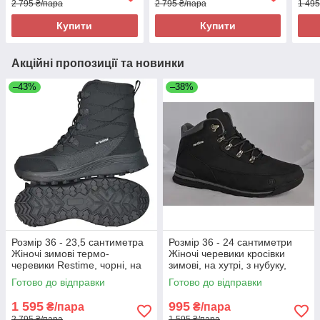
2 795 ₴/пара
2 795 ₴/пара
1 495
Купити
Купити
Акційні пропозиції та новинки
–43%
–38%
Розмір 36 - 23,5 сантиметра
Розмір 36 - 24 сантиметри
Жіночі зимові термо-
Жіночі черевики кросівки
черевики Restime, чорні, на
зимові, на хутрі, з нубуку,
підошві з піни, легкі та зручні
чорні Restime 18530
Готово до відправки
Готово до відправки
1 595
995
₴/пара
₴/пара
2 795 ₴/пара
1 595 ₴/пара