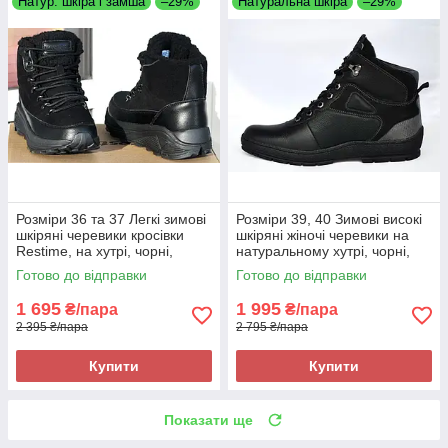
Натур. шкіра і замша
–29%
Натуральна шкіра
–29%
Розміри 36 та 37 Легкі зимові
Розміри 39, 40 Зимові високі
шкіряні черевики кросівки
шкіряні жіночі черевики на
Restime, на хутрі, чорні,
натуральному хутрі, чорні,
повнорозмірні, на підошві з
теплі і комфортні Brave 7000
Готово до відправки
Готово до відправки
піни
1 695
1 995
₴/пара
₴/пара
2 395 ₴/пара
2 795 ₴/пара
Купити
Купити
Показати ще