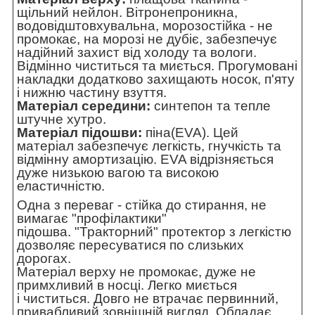
щільний нейлон. Вітронепроникна,
водовідштовхувальна, морозостійка - не
промокає, на морозі не дубіє, забезпечує
надійний захист від холоду та вологи.
Відмінно чиститься та миється. Прогумовані
накладки додатково захищають носок, п'яту
і нижню частину взуття.
Матеріал середини:
синтепон та тепле
штучне хутро.
Матеріал підошви:
піна(EVA). Цей
матеріал забезпечує легкість, гнучкість та
відмінну амортизацію. EVA відрізняється
дуже низькою вагою та високою
еластичністю.
Одна з переваг - стійка до стирання, не
вимагає "профілактики"
підошва. "Тракторний" протектор з легкістю
дозволяє пересуватися по слизьких
дорогах.
Матеріал верху не промокає, дуже не
примхливий в носці. Легко миється
і чиститься. Довго не втрачає первинний,
привабливий зовнішній вигляд. Обладає