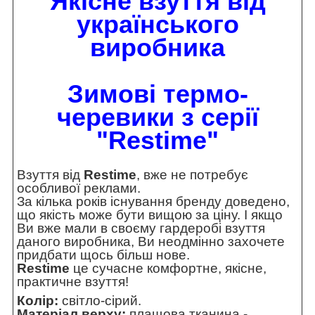
Якісне взуття від
українського
виробника
Зимові термо-
черевики з серії
"Restime"
Взуття від
Restime
, вже не потребує
особливої реклами.
За кілька років існування бренду доведено,
що якість може бути вищою за ціну. І якщо
Ви вже мали в своєму гардеробі взуття
даного виробника, Ви неодмінно захочете
придбати щось більш нове.
Restime
це сучасне комфортне, якісне,
практичне взуття!
Колір:
світло-сірий.
Матеріал верху:
плащова тканина -