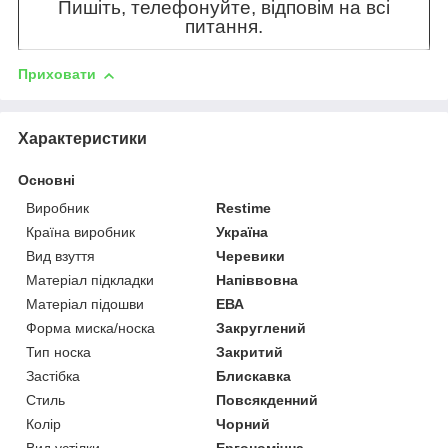
Пишіть, телефонуйте, відповім на всі
питання.
Приховати
Характеристики
Основні
Виробник
Restime
Країна виробник
Україна
Вид взуття
Черевики
Матеріал підкладки
Напіввовна
Матеріал підошви
ЕВА
Форма миска/носка
Закруглений
Тип носка
Закритий
Застібка
Блискавка
Стиль
Повсякденний
Колір
Чорний