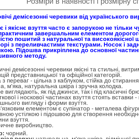
Розміри в наявності і розмірну сі
вічі демісезонні черевики від українського в
є і якіснє взуття часто є запорукою не тільки
практичним завершальним елементом дорогого
істю пошитий з натуральної та високоякісної 
орі з переливчастими текстурами. Носок і зад
чкою. Підошва прикріплена до основної части
ивного методу.
ичні демісезонні черевики якісні та стильні, витр
кцій представницької та офіційної категорій.
 з переваг - цільна з каблуком, стійка до стиранн
а, м'яка, натуральна шкіра і зручна колодка.
 виглядають, як під джинси, так і під класичні брю
яткової і носкової частинах взуття стоять вставки
ішнього вигляду і форми взуття.
'язковим елементом є супінатор - металева фігур
вною устілкою і підошвою для створення необхідно
ини взуття.
ичне виробництво.
р:
чорний.
ріал верху:
натуральна, м'яка шкіра, відмінної яко