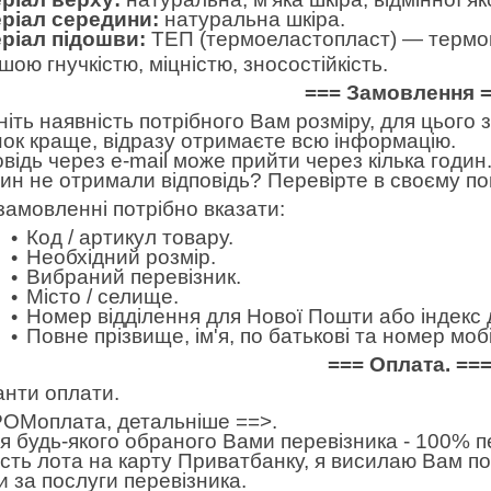
ріал середини:
натуральна шкіра.
ріал підошви:
ТЕП (термоеластопласт) — термоп
шою гнучкістю, міцністю, зносостійкість.
=== Замовлення 
ніть наявність потрібного Вам розміру, для цього
нок краще, відразу отримаєте всю інформацію.
овідь через e-mail може прийти через кілька годин.
дин не отримали відповідь? Перевірте в своєму по
замовленні потрібно вказати:
Код / артикул товару.
Необхідний розмір.
Вибраний перевізник.
Місто / селище.
Номер відділення для Нової Пошти або індекс 
Повне прізвище, ім'я, по батькові та номер м
=== Оплата. ==
анти оплати.
ОМоплата,
детальніше ==>
.
 будь-якого обраного Вами перевізника - 100% пе
ість лота на карту Приватбанку, я висилаю Вам п
и за послуги перевізника.