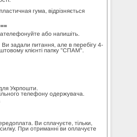
ластичная гума, відрізняється
===
 зателефонуйте або напишіть.
 Ви задали питання, але в перебігу 4-
штовому клієнті папку "СПАМ".
для Укрпошти.
обільного телефону одержувача.
=
редоплата. Ви сплачуєте, тільки,
осилку. При отриманні ви оплачуєте