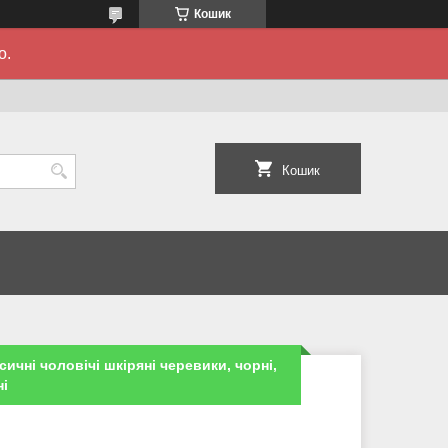
Кошик
о.
Кошик
асичні чоловічі шкіряні черевики, чорні,
ні