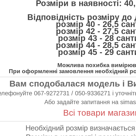
Розміри в наявності: 40, 
Відповідність розміру до
розмір 40 - 26,5 са
розмір 42 - 27,5 са
розмір 43 - 28 сан
розмір 44 - 28,5 са
розмір 45 - 29 сан
Можлива похибка вимірюва
При оформленні замовлення необхідний роз
Вам сподобалася модель і В
елефонуйте 067-9272731 / 050-9336271 і уточніть
Або задайте запитання на
simas
Всі товари магази
Необхідний розмір визначається