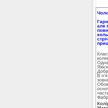
Чоло
Гарн
але 
повн
коль
стрі
приш
Клас
коле
Одна
Якісн
Добре
В п'
зовн
Обов
осно
част
Фабр
Колі
Мате