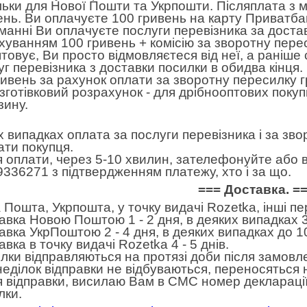
льки для Нової Пошти та Укрпошти. Післяплата з 
ень. Ви оплачуєте 100 гривень на карту Приватбан
манні Ви оплачуєте послуги перевізника за достав
хуванням 100 гривень + комісію за зворотну пере
товує, Ви просто відмовляєтеся від неї, а раніше
уг перевізника з доставки посилки в обидва кінця
ривень за рахунок оплати за зворотну пересилку 
готівковий розрахунок - для дрібнооптових покуп
зину.
іх випадках оплата за послуги перевізника і за зв
ати покупця.
я оплати, через 5-10 хвилин, зателефонуйте або в
9336271 з підтвердженням платежу, хто і за що.
=== Доставка. =
 Пошта, Укрпошта, у точку видачі Rozetka, інші п
авка Новою Поштою 1 - 2 дня, в деяких випадках 3
авка УкрПоштою 2 - 4 дня, в деяких випадках до 10
вка в точку видачі Rozetka 4 - 5 днів.
лки відправляються на протязі доби після замовл
неділок відправки не відбуваються, переносяться н
я відправки, висилаю Вам в СМС номер декларації
лки.