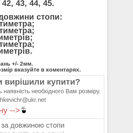
42, 43, 44, 45.
 довжини стопи:
нтиметра;
нтиметра;
тиметрів;
нтиметра;
тиметрів.
нь +/- 2мм.
мір вказуйте в коментарях.
и вирішили купити?
 наявність необхідного Вам розміру.
hkevichr@ukr.net
ну -->
 за довжиною стопи