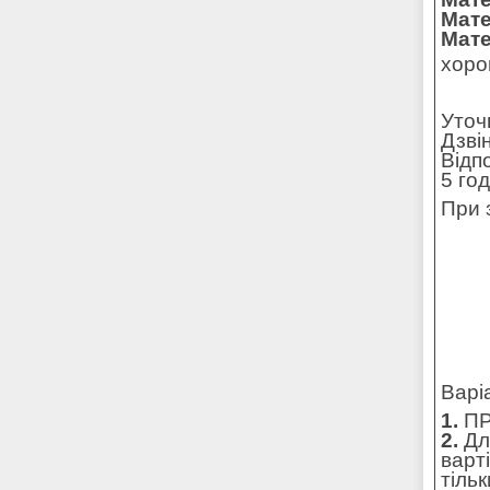
Мате
Мате
хоро
Уточ
Дзві
Відп
5 го
При 
Варі
1.
ПР
2.
Для
варт
тільк