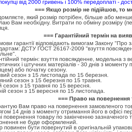
покупці від 2000 гривень і 100% передоплаті - до
=== Якщо розмір не підійшов, то 
домляєте, який розмір потрібен, більше або менше.
лаю Вам необхідну. Витрати по обміну розміру (пе
пця.
=== Гарантійний термін на вия
умови гарантії відповідають вимогам Закону "Про 
дартам: ДСТУ ГОСТ 26167-2009 "взуття повсякден
льне".
нтійний термін: взуття повсякденне, модельна з в
етичних і штучних матеріалів - 30 днів з моменту
пцем) або початку сезону.
вий сезон з 15 листопада по 15 березня.
яний сезон з 15 березня по 15 травня.
ій сезон з 15 травня по 15 вересня.
ній сезон з 15 вересня по 15 листопада.
=== Право на повернення 
рантую Вам право на повернення замовленого тов
ягом 14 днів з моменту отримання його в офісі пе
зі повернення товару по закінченню зазначеного т
рнення не буде оформлений.
р повинен бути повернутий в оригінальній упаковц