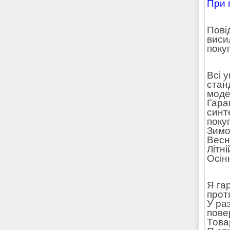
При 
Пові
виси
поку
Всі 
стан
моде
Гара
синт
поку
Зимо
Весн
Літн
Осін
Я га
прот
У ра
пове
Това