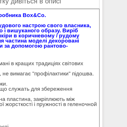
тку дивіться в описі
иробника Box&Co.
 чудового настрою свого власника,
 і вишуканого образу. Виріб
шкіри в коричневому / рудому
ня частина моделі декоровані
ни за допомогою рантово-
имані в кращих традиціях світових
я, не вимагає "профілактики" підошва.
ки.
 - що служать для збереження
на пластина, закріплюють між
ї жорсткості і пружності в геленочной
сті.