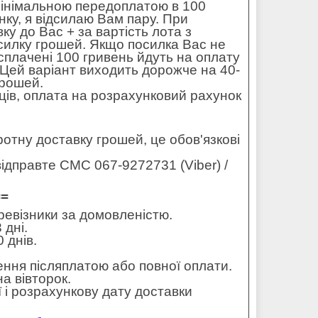
мінімальною передоплатою в 100
ку, я відсилаю Вам пару. При
ку до Вас + за вартість лота з
силку грошей. Якщо посилка Вас не
 сплачені 100 гривень йдуть на оплату
. Цей варіант виходить дорожче на 40-
грошей.
ців, оплата на розрахунковий рахунок
оротну доставку грошей, це обов'язкові
ідправте СМС 067-9272731 (Viber) /
==
еревізники за домовленістю.
 дні.
 днів.
ення післяплатою або повної оплати.
а вівторок.
 і розрахункову дату доставки