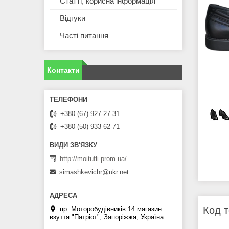
Статті, корисна інформація
Відгуки
Часті питання
Контакти
+380 (67) 927-27-31
+380 (50) 933-62-71
http://moitufli.prom.ua/
simashkevichr@ukr.net
Код т
пр. Моторобудівників 14 магазин
взуття "Патріот", Запоріжжя, Україна