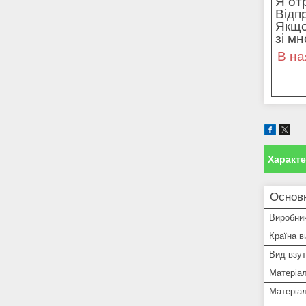
Я от
Відп
Якщо
зі м
В на
Характ
Основ
Виробни
Країна в
Вид взут
Матеріа
Матеріал