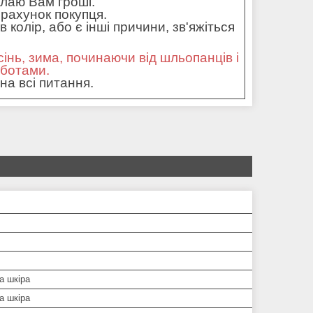
илаю Вам гроші.
рахунок покупця.
колір, або є інші причини, зв'яжіться
сінь, зима, починаючи від шльопанців і
оботами.
на всі питання.
а шкіра
а шкіра