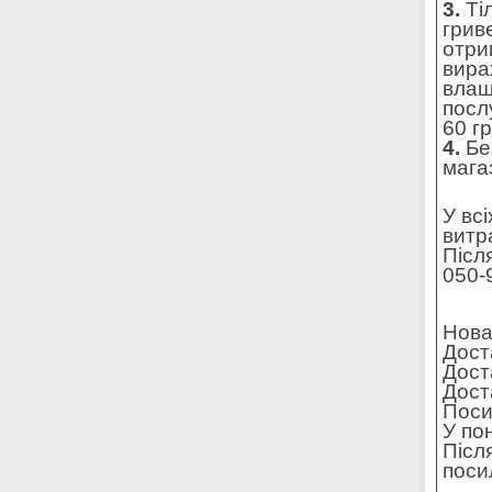
3.
Ті
грив
отри
вира
влаш
посл
60 г
4.
Без
мага
У вс
витр
Післ
050-
Нова
Дост
Дост
Доста
Поси
У по
Післ
поси