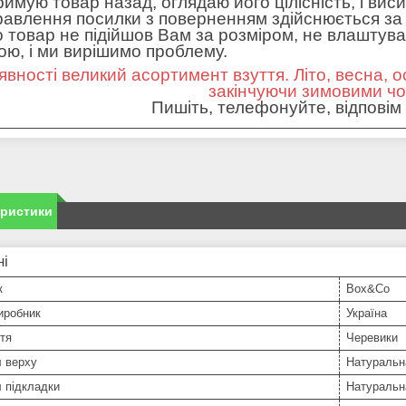
римую товар назад, оглядаю його цілісність, і вис
равлення посилки з поверненням здійснюється за 
 товар не підійшов Вам за розміром, не влаштував 
ною, і ми вирішимо проблему.
явності великий асортимент взуття. Літо, весна, о
закінчуючи зимовими ч
Пишіть, телефонуйте, відповім 
еристики
ні
к
Box&Co
иробник
Україна
тя
Черевики
л верху
Натуральн
 підкладки
Натуральн