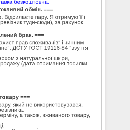
ставка безкоштовна.
можливий обмін. ===
 Відсилаєте пару. Я отримую її і
ревізник туди-сюди), за рахунок
влений брак. ===
захист прав споживачів" і чинним
не", ДСТУ ГОСТ 19116-84 "взуття
ерхом з натуральної шкіри,
 продажу (дата отримання посилки
товару ===
ару, який не використовувався,
ревізника.
ерміну, а також, вживаного товару,
і.