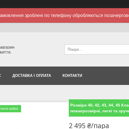
амовлення зроблені по телефону обробляються позачергов
 магазин
життя.
С
ДОСТАВКА І ОПЛАТА
КОНТАКТИ
Розміри 40, 42, 43, 44, 45 Кл
льна шкіра
повнорозмірні, легкі та зруч
2 495 ₴/пара