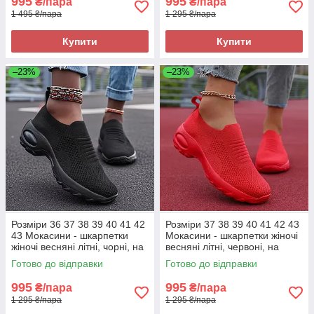
995
995
₴/пара
₴/пара
1 495 ₴/пара
1 295 ₴/пара
Купити
Купити
–23%
–23%
Розміри 36 37 38 39 40 41 42
Розміри 37 38 39 40 41 42 43
43 Мокасини - шкарпетки
Мокасини - шкарпетки жіночі
жіночі весняні літні, чорні, на
весняні літні, червоні, на
підошві з піни, текстиль, легкі
підошві з піни, текстиль, легкі
Готово до відправки
Готово до відправки
та зручні
та зручні
995
995
₴/пара
₴/пара
1 295 ₴/пара
1 295 ₴/пара