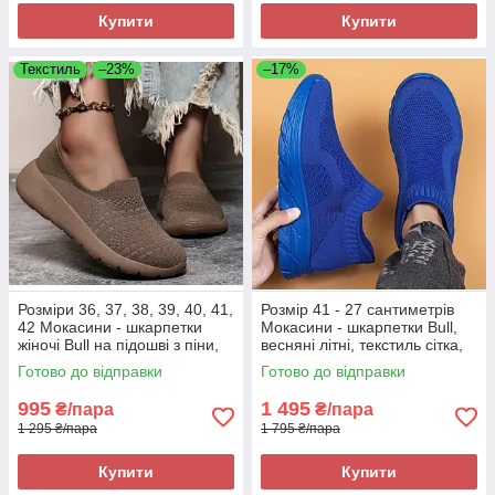
Купити
Купити
Текстиль
–23%
–17%
Розміри 36, 37, 38, 39, 40, 41,
Розмір 41 - 27 сантиметрів
42 Мокасини - шкарпетки
Мокасини - шкарпетки Bull,
жіночі Bull на підошві з піни,
весняні літні, текстиль сітка,
текстиль, коричневі, легкі та
сині, на підошві з піни, легкі і
Готово до відправки
Готово до відправки
зручні
зручні
995
1 495
₴/пара
₴/пара
1 295 ₴/пара
1 795 ₴/пара
Купити
Купити