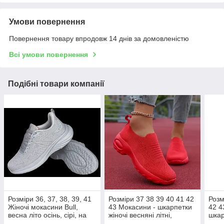
Умови повернення
Повернення товару впродовж 14 днів за домовленістю
Всі умови повернення
Подібні товари компанії
Розміри 36, 37, 38, 39, 41
Розміри 37 38 39 40 41 42
Розм
Жіночі мокасини Bull,
43 Мокасини - шкарпетки
42 4
весна літо осінь, сірі, на
жіночі весняні літні,
шкар
підошві з піни
червоні, на підошві з піни,
літні