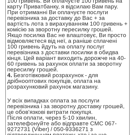
100 гривень. Ви оплачуєте 100 гривень на
карту Приватбанку, я відсилаю Вам пару.
При отриманні Ви оплачуєте послуги
перевізника за доставку до Вас + за
вартість лота з вирахуванням 100 гривень +
комісію за зворотну пересилку грошей.
Якщо посилка Вас не влаштовує, Ви просто
відмовляєтеся від неї, а раніше сплачені
100 гривень йдуть на оплату послуг
перевізника з доставки посилки в обидва
кінця. Цей варіант виходить дорожче на 40-
60 гривень за рахунок оплати за зворотну
пересилку грошей.
4.
Безготівковий розрахунок - для
дрібнооптових покупців, оплата на
розрахунковий рахунок магазину.
У всіх випадках оплата за послуги
перевізника і за зворотну доставку грошей,
це обов'язкові витрати покупця.
Після оплати, через 5-10 хвилин,
зателефонуйте або відправте СМС 067-
9272731 (Viber) / 050-9336271 з
підтвердженням платежу, хто і за що.