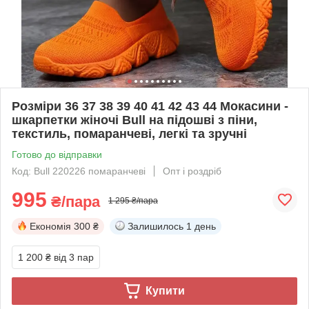
Розміри 36 37 38 39 40 41 42 43 44 Мокасини -
шкарпетки жіночі Bull на підошві з піни,
текстиль, помаранчеві, легкі та зручні
Готово до відправки
Код: Bull 220226 помаранчеві
Опт і роздріб
995
₴/пара
1 295 ₴/пара
Економія
300 ₴
Залишилось
1 день
1 200 ₴
від 3 пар
Купити