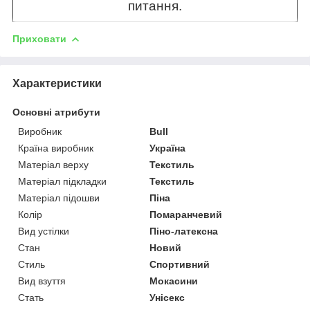
питання.
Приховати
Характеристики
Основні атрибути
Виробник
Bull
Країна виробник
Україна
Матеріал верху
Текстиль
Матеріал підкладки
Текстиль
Матеріал підошви
Піна
Колір
Помаранчевий
Вид устілки
Піно-латексна
Стан
Новий
Стиль
Спортивний
Вид взуття
Мокасини
Стать
Унісекс