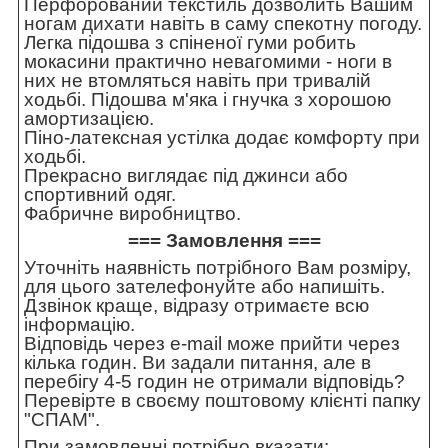
Перфорований текстиль дозволить Вашим
ногам дихати навіть в саму спекотну погоду.
Легка підошва з спіненої гуми робить
мокасини практично невагомими - ноги в
них не втомляться навіть при тривалій
ходьбі. Підошва м'яка і гнучка з хорошою
амортизацією.
Піно-латексная устілка додає комфорту при
ходьбі.
Прекрасно виглядає під джинси або
спортивний одяг.
Фабричне виробництво.
=== Замовлення ===
Уточніть наявність потрібного Вам розміру,
для цього зателефонуйте або напишіть.
Дзвінок краще, відразу отримаєте всю
інформацію.
Відповідь через e-mail може прийти через
кілька годин. Ви задали питання, але в
перебігу 4-5 годин не отримали відповідь?
Перевірте в своєму поштовому клієнті папку
"СПАМ".
При замовленні потрібно вказати: