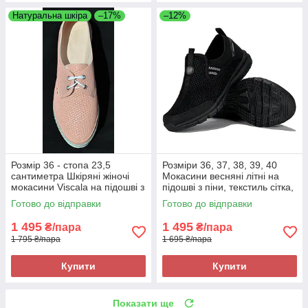
Натуральна шкіра
–17%
–12%
Розмір 36 - стопа 23,5
Розміри 36, 37, 38, 39, 40
сантиметра Шкіряні жіночі
Мокасини весняні літні на
мокасини Viscala на підошві з
підошві з піни, текстиль сітка,
піни, рожеві Viscala 11886
чорні Restime 22820
Готово до відправки
Готово до відправки
1 495
1 495
₴/пара
₴/пара
1 795 ₴/пара
1 695 ₴/пара
Купити
Купити
Показати ще