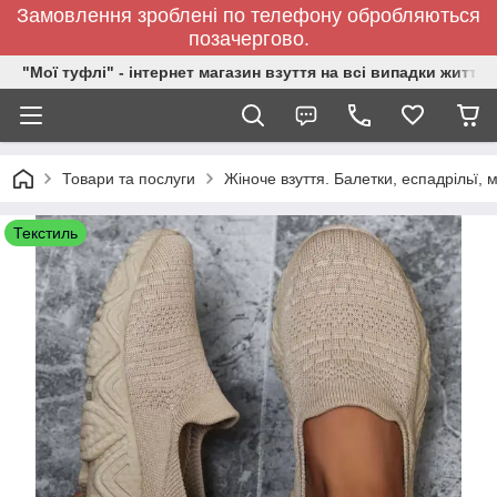
Замовлення зроблені по телефону обробляються
позачергово.
"Мої туфлі" - інтернет магазин взуття на всі випадки життя.
Товари та послуги
Жіноче взуття. Балетки, еспадрільї,
Текстиль