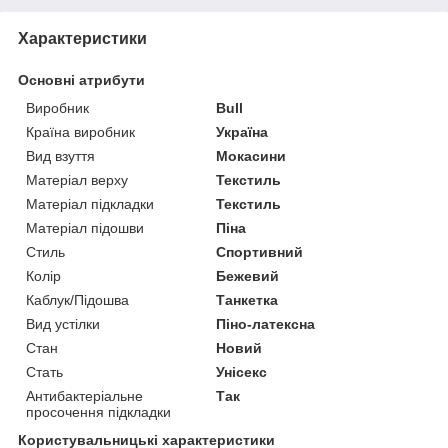
Характеристики
Основні атрибути
Виробник
Bull
Країна виробник
Україна
Вид взуття
Мокасини
Матеріал верху
Текстиль
Матеріал підкладки
Текстиль
Матеріал підошви
Піна
Стиль
Спортивний
Колір
Бежевий
Каблук/Підошва
Танкетка
Вид устілки
Піно-латексна
Стан
Новий
Стать
Унісекс
Антибактеріальне
Так
просочення підкладки
Користувальницькі характеристики