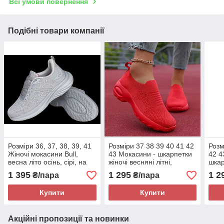
Всі умови повернення
Подібні товари компанії
Розміри 36, 37, 38, 39, 41
Розміри 37 38 39 40 41 42
Розм
Жіночі мокасини Bull,
43 Мокасини - шкарпетки
42 4
весна літо осінь, сірі, на
жіночі весняні літні,
шкар
підошві з піни
червоні, на підошві з піни,
літні
1 395
1 295
1 2
₴/пара
₴/пара
текстиль, легкі та зручні
піни,
зруч
Купити
Купити
Акційні пропозиції та новинки