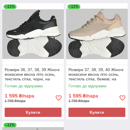
–11%
–11%
Розміри 36, 37, 38, 39 Жіночі
Розміри 37, 38, 39, 40 Жіночі
мокасини весна літо осінь,
мокасини весна літо осінь,
текстиль сітка, чорні, на
текстиль сітка, бежеві, на
підошві з піни Restime 25514
підошві з піни Restime 25514
Готово до відправки
Готово до відправки
1 595
1 595
₴/пара
₴/пара
1 795 ₴/пара
1 795 ₴/пара
Купити
Купити
–11%