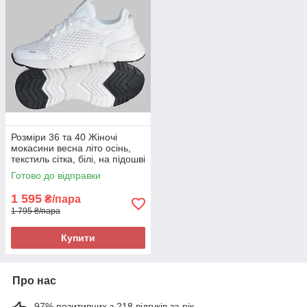
Розміри 36 та 40 Жіночі
мокасини весна літо осінь,
текстиль сітка, білі, на підошві
з піни Restime 25514
Готово до відправки
1 595
₴/пара
1 795 ₴/пара
Купити
Про нас
97% позитивних з 218 відгуків за рік