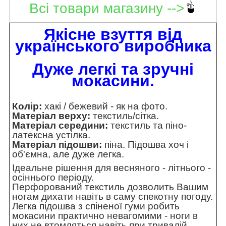
Всі товари магазину -->
Якісне взуття від
українського виробника
Дуже легкі та зручні
мокасини.
Колір:
хакі / бежевий - як на фото.
Матеріал верху:
текстиль/сітка.
Матеріал середини:
текстиль та піно-
латексна устілка.
Матеріал підошви:
піна. Підошва хоч і
об'ємна, але дуже легка.
Ідеальне рішення для весняного - літнього -
осіннього періоду.
Перфорований текстиль дозволить Вашим
ногам дихати навіть в саму спекотну погоду.
Легка підошва з спіненої гуми робить
мокасини практично невагомими - ноги в
них не втомляться навіть при тривалій