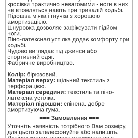
кросівки практично невагомими - ноги в них
не втомляться навіть при тривалій ходьбі.
Підошва м'яка і гнучка з хорошою
амортизацією.
Шнуровка дозволяє зафіксувати підйом
ноги.
Піно-латексная устілка додає комфорту при
ходьбі.
Чудово виглядає під джинси або
спортивний одяг.
Фабричне виробництво.
Колір:
бірюзовий.
Матеріал верху:
щільний текстиль з
перфорацією.
Матеріал середини:
текстиль та піно-
латексна устілка.
Матеріал підошви:
спінена, добре
амортизуюча гума.
=== Замовлення ===
Уточніть наявність потрібного Вам розміру,
для цього зателефонуйте або напишіть.
Дзвінок краще, відразу отримаєте всю