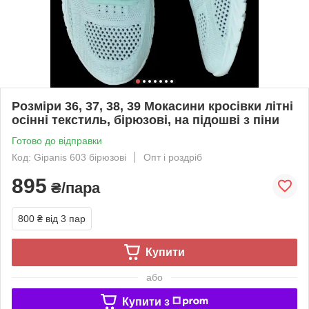
Розміри 36, 37, 38, 39 Мокасини кросівки літні
осінні текстиль, бірюзові, на підошві з піни
Готово до відправки
Код: Gipanis 603 бірюзові
Опт і роздріб
895
₴/пара
800 ₴
від 3 пар
Купити
або
Купити з