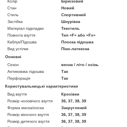
Колір
Бірюзовий
Стан
Новий
Стиль
Спортивний
Застібка
Шнурівка
Матеріал підкладки
Текстиль
Повнота взуття
Тип «F» або «Fx»
Каблук/Підошва
Плоска підошва
Вид устілки
Піно-латексна
Основні
Сезон
весна / літо / осінь
Антиковзка підошва
Так
Перфорація
Так
Користувальницькі характеристики
Вид взуття
Кросівки
Розмір чоловічого взуття
36, 37, 38, 39
Форма миска/носка
Закруглений
Розмір жіночого взуття
36, 37, 38, 39
Розмір дитячого взуття
36, 37, 38, 39