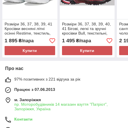
Розміри 36, 37, 38, 39, 41
Розміри 36, 37, 38, 39, 40,
Розм
Кросівки весняні літні
41 Бігові, легкі та зручні
сант
осінні Restime, текстиль,
кросівки Bull, текстильні,
чолов
білі, на підошві з піни,
червоні, на підошві з піни
текст
1 895
1 495
2 1
₴/пара
₴/пара
легкі та зручні
підош
зруч
Купити
Купити
Про нас
97% позитивних з 221 відгука за рік
Працює з 07.06.2013
м. Запоріжжя
пр. Моторобудівників 14 магазин взуття "Патріот",
Запоріжжя, Україна
Контакти