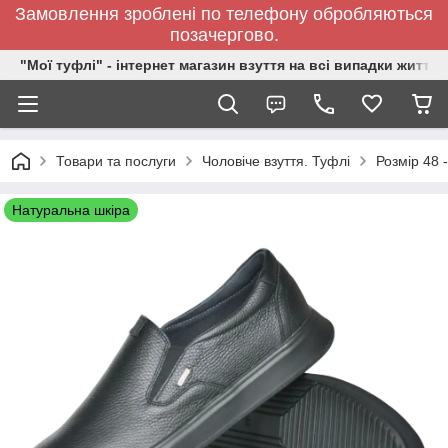
Замовлення зроблені по телефону обробляються
позачергово.
"Мої туфлі" - інтернет магазин взуття на всі випадки життя.
Товари та послуги
Чоловіче взуття. Туфлі
Розмір 48 
Натуральна шкіра