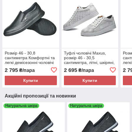
Розмір 46 - 30,8
Туфлі чоловічі Maxus,
Розм
сантиметра Комфортні та
розмір 46 - 30,5
сант
легкі демісезонні чоловічі
сантиметра, літні, шкіряні,
легк
шкіряні туфлі Maxus,
білі, на підошві з піни
шкір
2 795
2 695
2 7
₴/пара
₴/пара
чорні, на підошві з піни
чорн
Купити
Купити
Акційні пропозиції та новинки
Натуральна шкіра
Натуральна шкіра