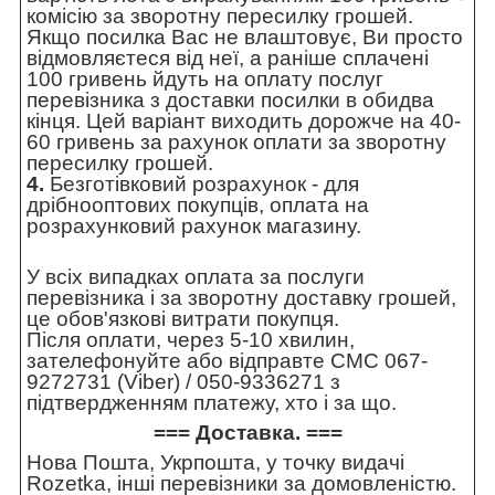
комісію за зворотну пересилку грошей.
Якщо посилка Вас не влаштовує, Ви просто
відмовляєтеся від неї, а раніше сплачені
100 гривень йдуть на оплату послуг
перевізника з доставки посилки в обидва
кінця. Цей варіант виходить дорожче на 40-
60 гривень за рахунок оплати за зворотну
пересилку грошей.
4.
Безготівковий розрахунок - для
дрібнооптових покупців, оплата на
розрахунковий рахунок магазину.
У всіх випадках оплата за послуги
перевізника і за зворотну доставку грошей,
це обов'язкові витрати покупця.
Після оплати, через 5-10 хвилин,
зателефонуйте або відправте СМС 067-
9272731 (Viber) / 050-9336271 з
підтвердженням платежу, хто і за що.
=== Доставка. ===
Нова Пошта, Укрпошта, у точку видачі
Rozetka, інші перевізники за домовленістю.