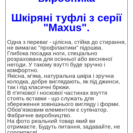
Шкіряні туфлі
з серії
"
Maxus
".
Одна з переваг - цілісна, стійка до стирання,
не вимагає "профілактики" підошва.
Глибока посадка ноги, спеціально
розрахована для осінньої або весняної
негоди. У такому взутті буде зручно і
комфортно.
Якісна, м'яка, натуральна шкіра і зручна
колодка, добре виглядають, як під джинси,
так і під класичні брюки.
В п'яткової і носкової частинах взуття
стоять вставки - що служать для
збереження зовнішнього вигляду і форми.
Обов'язковим елементом є супінатор.
Фабричне виробництво.
На фото реальний товар який ви
отримаєте. Будуть питання, задавайте, не
соромтеся!