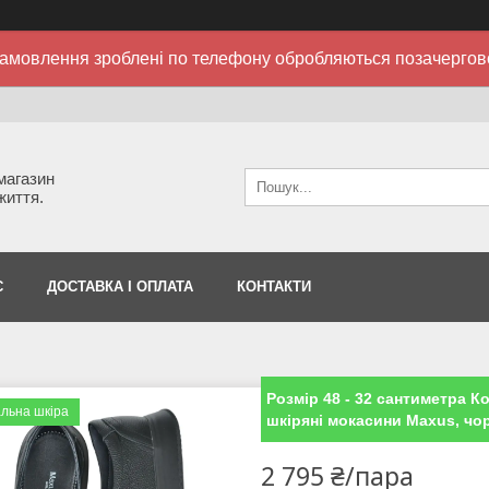
амовлення зроблені по телефону обробляються позачергов
 магазин
життя.
С
ДОСТАВКА І ОПЛАТА
КОНТАКТИ
Розмір 48 - 32 сантиметра Ко
льна шкіра
шкіряні мокасини Maxus, чорн
2 795 ₴/пара