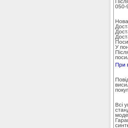
Післ
050-
Нова
Дост
Дост
Доста
Поси
У по
Післ
поси
При 
Пові
виси
поку
Всі 
стан
моде
Гара
синт