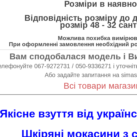
Розміри в наявнос
Відповідність розміру до 
розмір 48 - 32 сан
Можлива похибка вимірюва
При оформленні замовлення необхідний роз
Вам сподобалася модель і В
елефонуйте 067-9272731 / 050-9336271 і уточніть
Або задайте запитання на
simas
Всі товари магази
Якісне взуття від украї
Шкіряні мокасини
з с