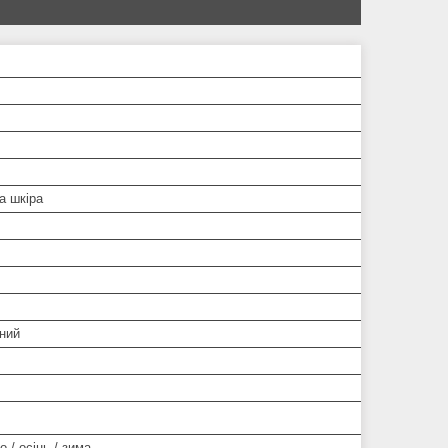
а шкіра
ний
о / осінь / зима