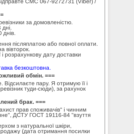
ідправте СМС 067-9272731 (Viber) /
==
еревізники за домовленістю.
 дні.
 днів.
ення післяплатою або повної оплати.
а вівторок.
 і розрахункову дату доставки
ставка безкоштовна.
можливий обмін. ===
 Відсилаєте пару. Я отримую її і
ревізник туди-сюди), за рахунок
влений брак. ===
захист прав споживачів" і чинним
не", ДСТУ ГОСТ 19116-84 "взуття
ерхом з натуральної шкіри,
 продажу (дата отримання посилки