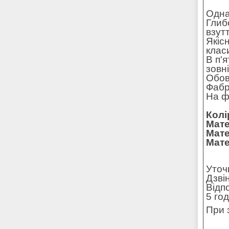
Одна
Глиб
взут
Якісн
клас
В п'
зовн
Обов
Фабр
На ф
Колі
Мате
Мате
Мате
Уточ
Дзві
Відп
5 го
При 