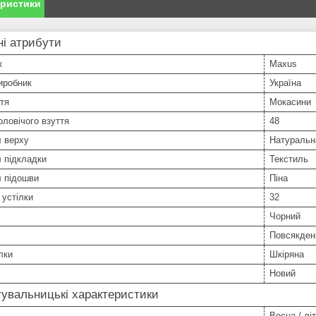
еристики
і атрибути
к
Maxus
иробник
Україна
тя
Мокасини
оловічого взуття
48
л верху
Натуральн
 підкладки
Текстиль
л підошви
Піна
устілки
32
Чорний
Повсякден
лки
Шкіряна
Новий
увальницькі характеристики
Весна / літ