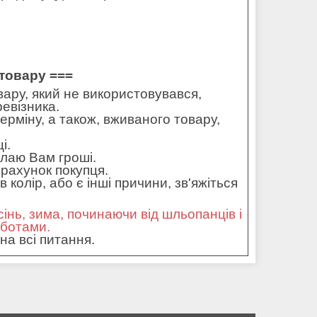
товару ===
ару, який не використовувався,
ревізника.
ерміну, а також, вживаного товару,
і.
илаю Вам гроші.
рахунок покупця.
колір, або є інші причини, зв'яжіться
сінь, зима, починаючи від шльопанців і
оботами.
на всі питання.