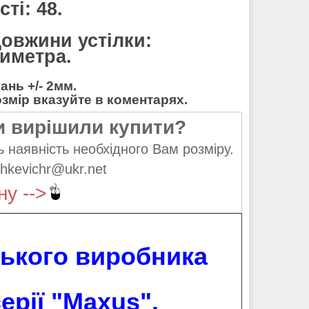
ті: 48.
довжини устілки:
тиметра.
нь +/- 2мм.
мір вказуйте в коментарях.
и вирішили купити?
 наявність необхідного Вам розміру.
hkevichr@ukr.net
ну -->
нського виробника
ерії "
Maxus
".