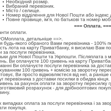
Необхідний розмір.
Вибраний перевізник.
Місто / селище.
Номер відділення для Нової Пошти або індекс 
Повне прізвище, ім'я, по батькові та номер м
=== Оплата. ==
анти оплати.
ОМоплата,
детальніше ==>
.
 будь-якого обраного Вами перевізника - 100% пе
ість лота на карту Приватбанку, я висилаю Вам п
и за послуги перевізника.
льки для Нової Пошти та Укрпошти. Післяплата з 
ень. Ви оплачуєте 100 гривень на карту Приватбан
манні Ви оплачуєте послуги перевізника за достав
хуванням 100 гривень + комісію за зворотну пере
товує, Ви просто відмовляєтеся від неї, а раніше
уг перевізника з доставки посилки в обидва кінця
ривень за рахунок оплати за зворотну пересилку 
готівковий розрахунок - для дрібнооптових покуп
зину.
іх випадках оплата за послуги перевізника і за зв
ати покупця.