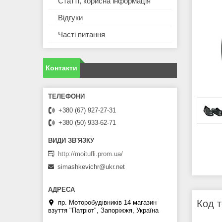
Статті, корисна інформація
Відгуки
Часті питання
Контакти
+380 (67) 927-27-31
+380 (50) 933-62-71
http://moitufli.prom.ua/
simashkevichr@ukr.net
Код т
пр. Моторобудівників 14 магазин
взуття "Патріот", Запоріжжя, Україна