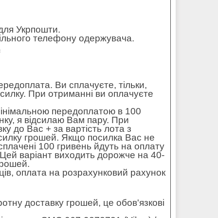
для Укрпошти.
обільного телефону одержувача.
=
редоплата. Ви сплачуєте, тільки,
осилку. При отриманні ви оплачуєте
мінімальною передоплатою в 100
ку, я відсилаю Вам пару. При
ку до Вас + за вартість лота з
силку грошей. Якщо посилка Вас не
 сплачені 100 гривень йдуть на оплату
. Цей варіант виходить дорожче на 40-
грошей.
ців, оплата на розрахунковий рахунок
оротну доставку грошей, це обов'язкові