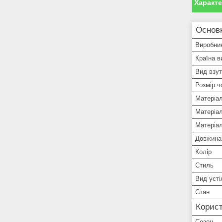
Характ
Основн
Виробни
Країна в
Вид взут
Розмір ч
Матеріа
Матеріал
Матеріа
Довжина 
Колір
Стиль
Вид усті
Стан
Корист
Сезон