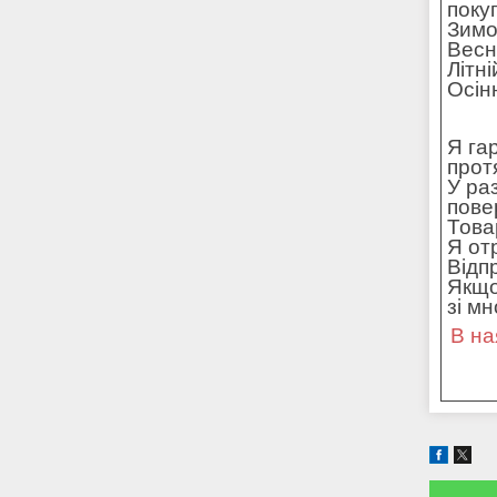
поку
Зимо
Весн
Літн
Осін
Я га
прот
У ра
пове
Това
Я от
Відп
Якщо
зі м
В на