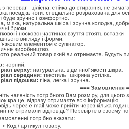
 з переваг - цілісна, стійка до стирання, не вимаг
ока посадка ноги, спеціально розрахована для осі
ті буде зручно і комфортно.
а, м'яка, натуральна шкіра і зручна колодка, добре
ичні брюки.
яткової і носкової частинах взуття стоять вставки
ішнього вигляду і форми.
'язковим елементом є супінатор.
ичне виробництво.
ото реальний товар який ви отримаєте. Будуть пи
р:
чорний.
ріал верху:
натуральна, відмінної якості шкіра.
ріал середини:
текстиль і шкіряна устілка.
ріал підошви:
піна, легка і зручна.
=== Замовлення 
ніть наявність потрібного Вам розміру, для цього
нок краще, відразу отримаєте всю інформацію.
овідь через e-mail може прийти через кілька годин.
дин не отримали відповідь? Перевірте в своєму по
замовленні потрібно вказати:
Код / артикул товару.