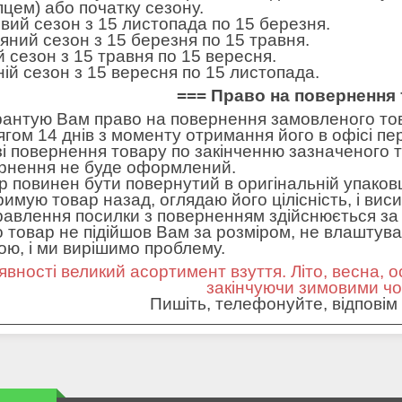
пцем) або початку сезону.
вий сезон з 15 листопада по 15 березня.
яний сезон з 15 березня по 15 травня.
ій сезон з 15 травня по 15 вересня.
ній сезон з 15 вересня по 15 листопада.
=== Право на повернення 
рантую Вам право на повернення замовленого тов
ягом 14 днів з моменту отримання його в офісі пе
зі повернення товару по закінченню зазначеного т
рнення не буде оформлений.
р повинен бути повернутий в оригінальній упаковц
римую товар назад, оглядаю його цілісність, і вис
равлення посилки з поверненням здійснюється за 
 товар не підійшов Вам за розміром, не влаштував 
ною, і ми вирішимо проблему.
явності великий асортимент взуття. Літо, весна, о
закінчуючи зимовими ч
Пишіть, телефонуйте, відповім 