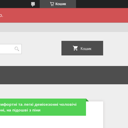
Кошик
о.
Кошик
мфортні та легкі демісезонні чоловічі
і, на підошві з піни