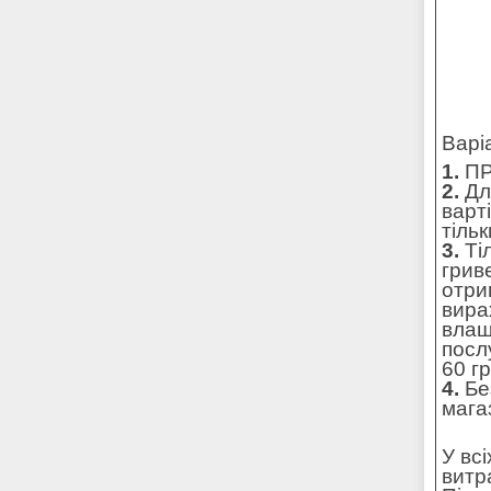
Варі
1.
ПР
2.
Для
варт
тільк
3.
Ті
грив
отри
вира
влаш
посл
60 г
4.
Без
мага
У вс
витр