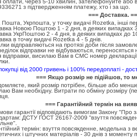
я оплати, через 5-10 хвилин, зателефонуйте або в
9336271 з підтвердженням платежу, хто і за що.
=== Доставка. =
 Пошта, Укрпошта, у точку видачі Rozetka, інші п
авка Новою Поштою 1 - 2 дня, в деяких випадках 3
авка УкрПоштою 2 - 4 дня, в деяких випадках до 10
вка в точку видачі Rozetka 4 - 5 днів.
лки відправляються на протязі доби після замовл
неділок відправки не відбуваються, переносяться н
я відправки, висилаю Вам в СМС номер декларації
лки.
покупці від 2000 гривень і 100% передоплаті - до
=== Якщо розмір не підійшов, то 
домляєте, який розмір потрібен, більше або менше.
лаю Вам необхідну. Витрати по обміну розміру (пе
пця.
=== Гарантійний термін на вия
умови гарантії відповідають вимогам Закону "Про 
дартам: ДСТУ ГОСТ 26167-2009 "взуття повсякден
льне".
нтійний термін: взуття повсякденне, модельна з в
етичних і штучних матеріалів - 30 днів з моменту