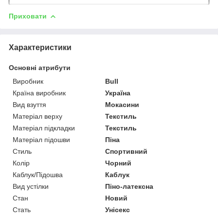
Приховати
Характеристики
Основні атрибути
Виробник
Bull
Країна виробник
Україна
Вид взуття
Мокасини
Матеріал верху
Текстиль
Матеріал підкладки
Текстиль
Матеріал підошви
Піна
Стиль
Спортивний
Колір
Чорний
Каблук/Підошва
Каблук
Вид устілки
Піно-латексна
Стан
Новий
Стать
Унісекс