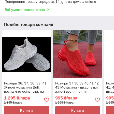
Повернення товару впродовж 14 днів за домовленістю
Всі умови повернення
Подібні товари компанії
Розміри 36, 37, 38, 39, 41
Розміри 37 38 39 40 41 42
Розм
Жіночі мокасини Bull,
43 Мокасини - шкарпетки
41, 
весна літо осінь, сірі, на
жіночі весняні літні,
шкар
підошві з піни
червоні, на підошві з піни,
підо
1 295
995
995
₴/пара
₴/пара
текстиль, легкі та зручні
кори
1 395 ₴/пара
1 295 ₴/пара
1 295
Купити
Купити