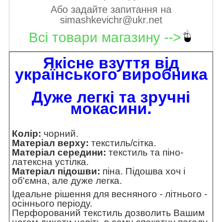
Або задайте запитання на
simashkevichr@ukr.net
Всі товари магазину -->
Якісне взуття від
українського виробника
Дуже легкі та зручні
мокасини.
Колір:
чорний.
Матеріал верху:
текстиль/сітка.
Матеріал середини:
текстиль та піно-
латексна устілка.
Матеріал підошви:
піна. Підошва хоч і
об'ємна, але дуже легка.
Ідеальне рішення для весняного - літнього -
осіннього періоду.
Перфорований текстиль дозволить Вашим