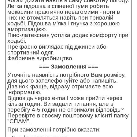
ногам дихати навіть в саму спекотну погоду.
Легка підошва з спіненої гуми робить
мокасини практично невагомими - ноги в
них не втомляться навіть при тривалій
ходьбі. Підошва м'яка і гнучка з хорошою
амортизацією.
Піно-латексная устілка додає комфорту при
ходьбі.
Прекрасно виглядає під джинси або
спортивний одяг.
Фабричне виробництво.
=== Замовлення ===
Уточніть наявність потрібного Вам розміру,
для цього зателефонуйте або напишіть.
Дзвінок краще, відразу отримаєте всю
інформацію.
Відповідь через e-mail може прийти через
кілька годин. Ви задали питання, але в
перебігу 4-5 годин не отримали відповідь?
Перевірте в своєму поштовому клієнті папку
"СПАМ".
При замовленні потрібно вказати: