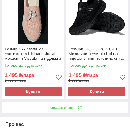
Розмір 36 - стопа 23,5
Розміри 36, 37, 38, 39, 40
сантиметра Шкіряні жіночі
Мокасини весняні літні на
мокасини Viscala на підошві з
підошві з піни, текстиль сітка,
піни, рожеві Viscala 11886
чорні Restime 22820
Готово до відправки
Готово до відправки
1 495
1 495
₴/пара
₴/пара
1 795 ₴/пара
1 695 ₴/пара
Купити
Купити
Показати ще
Про нас