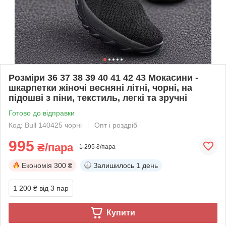
Розміри 36 37 38 39 40 41 42 43 Мокасини -
шкарпетки жіночі весняні літні, чорні, на
підошві з піни, текстиль, легкі та зручні
Готово до відправки
Код: Bull 140425 чорні
Опт і роздріб
995
₴/пара
1 295 ₴/пара
Економія
300 ₴
Залишилось
1 день
1 200 ₴
від 3 пар
Купити