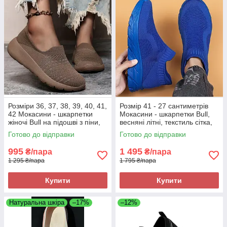
Розміри 36, 37, 38, 39, 40, 41,
Розмір 41 - 27 сантиметрів
42 Мокасини - шкарпетки
Мокасини - шкарпетки Bull,
жіночі Bull на підошві з піни,
весняні літні, текстиль сітка,
текстиль, коричневі, легкі та
сині, на підошві з піни, легкі і
Готово до відправки
Готово до відправки
зручні
зручні
995
1 495
₴/пара
₴/пара
1 295 ₴/пара
1 795 ₴/пара
Купити
Купити
Натуральна шкіра
–17%
–12%