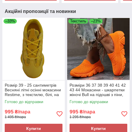
Акційні пропозиції та новинки
–33%
Текстиль
–23%
Розмір 39 - 25 сантиметрів
Розміри 36 37 38 39 40 41 42
Весняні літні осінні мокасини
43 44 Мокасини - шкарпетки
Restime, з текстилю, білі, на
жіночі Bull на підошві з піни,
підошві з піни, легкі та зручні
текстиль, помаранчеві, легкі
Готово до відправки
Готово до відправки
та зручні
995
995
₴/пара
₴/пара
1 495 ₴/пара
1 295 ₴/пара
Купити
Купити