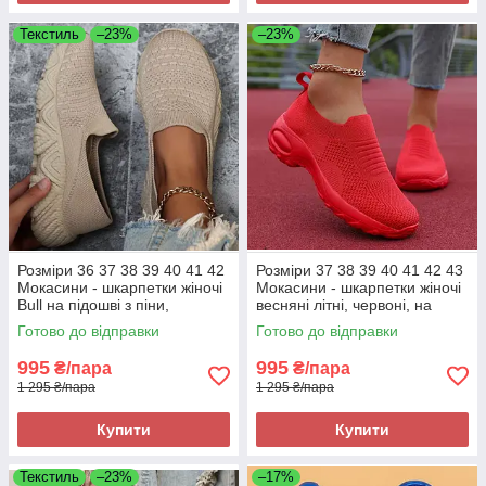
Текстиль
–23%
–23%
Розміри 36 37 38 39 40 41 42
Розміри 37 38 39 40 41 42 43
Мокасини - шкарпетки жіночі
Мокасини - шкарпетки жіночі
Bull на підошві з піни,
весняні літні, червоні, на
текстиль, хакі бежеві, легкі та
підошві з піни, текстиль, легкі
Готово до відправки
Готово до відправки
зручні
та зручні
995
995
₴/пара
₴/пара
1 295 ₴/пара
1 295 ₴/пара
Купити
Купити
Текстиль
–23%
–17%