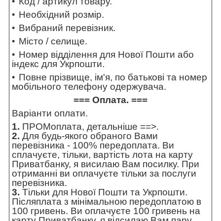
Код / артикул товару.
Необхідний розмір.
Вибраний перевізник.
Місто / селище.
Номер відділення для Нової Пошти або
індекс для Укрпошти.
Повне прізвище, ім'я, по батькові та номер
мобільного телефону одержувача.
=== Оплата. ===
Варіанти оплати.
1.
ПРОМоплата,
детальніше ==>
.
2.
Для будь-якого обраного Вами
перевізника - 100% передоплата. Ви
сплачуєте, тільки, вартість лота на карту
Приватбанку, я висилаю Вам посилку. При
отриманні ви оплачуєте тільки за послуги
перевізника.
3.
Тільки для Нової Пошти та Укрпошти.
Післяплата з мінімальною передоплатою в
100 гривень. Ви оплачуєте 100 гривень на
карту Приватбанку, я відсилаю Вам пару.