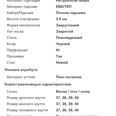
Матеріал підкладки
Натуральна шкіра
Матеріал підошви
ЕВА/ТЕП
Каблук/Підошва
Плоска підошва
Висота платформи
3.5 см
Форма миска/носка
Закруглений
Тип носка
Закритий
Стиль
Повсякденний
Колір
Чорний
Перфорація
Ні
Прошивка
Так
Стан
Новий
Основні атрибути
Матеріал устілки
Піно-латексна
Користувальницькі характеристики
Сезон
Весна / літо / осінь
Розмір дитячого взуття
37, 38, 39, 40
Розмір жіночого взуття
37, 38, 39, 40
Розмір чоловічого взуття
37, 38, 39, 40