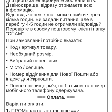
для цього зателефонуйте або напишіть.
Дзвінок краще, відразу отримаєте всю
інформацію.
Відповідь через e-mail може прийти через
кілька годин. Ви задали питання, але в
перебігу 4-5 годин не отримали відповідь?
Перевірте в своєму поштовому клієнті папку
"СПАМ".
При замовленні потрібно вказати:
Код / артикул товару.
Необхідний розмір.
Вибраний перевізник.
Місто / селище.
Номер відділення для Нової Пошти або
індекс для Укрпошти.
Повне прізвище, ім'я, по батькові та номер
мобільного телефону одержувача.
=== Оплата. ===
Варіанти оплати.
1.
ПРОМоплата,
детальніше ==>
.