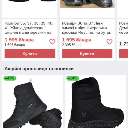
Розміри 36, 37, 38, 39, 40,
Розміри 36 та 37 Легкі
Розм
41 Жіночі демісезонні
зимові шкіряні черевики
Демі
шкіряні напівчеревики на
кросівки Restime, на хутрі,
чере
платформі з піни, чорні,
чорні, повнорозмірні, на
на пі
1 595
1 695
₴/пара
₴/пара
легкі та зручні
підошві з піни
зруч
1 7
1 695 ₴/пара
2 395 ₴/пара
Купити
Купити
Акційні пропозиції та новинки
–43%
–14%