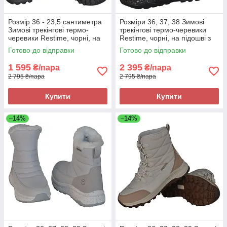
Розмір 36 - 23,5 сантиметра
Розміри 36, 37, 38 Зимові
Зимові трекінгові термо-
трекінгові термо-черевики
черевики Restime, чорні, на
Restime, чорні, на підошві з
підошві з піни, легкі та зручні
піни, легкі та зручні
Готово до відправки
Готово до відправки
1 595
2 395
₴/пара
₴/пара
2 795 ₴/пара
2 795 ₴/пара
Купити
Купити
–14%
–14%