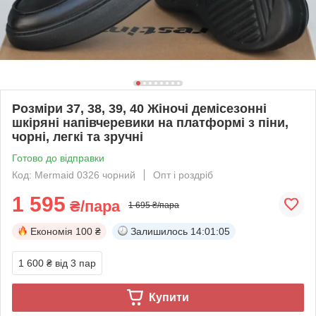
Розміри 37, 38, 39, 40 Жіночі демісезонні
шкіряні напівчеревики на платформі з піни,
чорні, легкі та зручні
Готово до відправки
Код: Mermaid 0326 чорний
Опт і роздріб
1 595
₴/пара
1 695 ₴/пара
Економія
100 ₴
Залишилось
14:01:04
1 600 ₴
від 3 пар
Купити