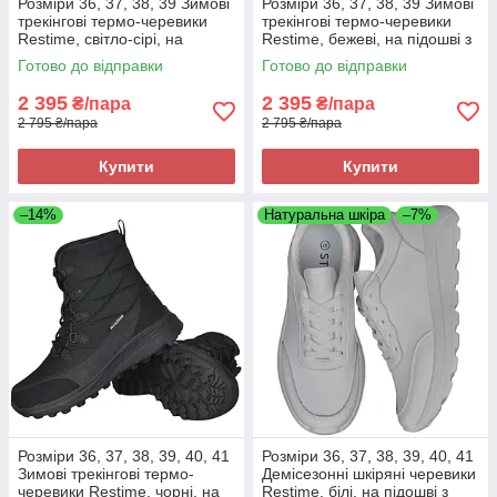
Розміри 36, 37, 38, 39 Зимові
Розміри 36, 37, 38, 39 Зимові
трекінгові термо-черевики
трекінгові термо-черевики
Restime, світло-сірі, на
Restime, бежеві, на підошві з
підошві з піни, легкі та зручні
піни, легкі та зручні
Готово до відправки
Готово до відправки
2 395
2 395
₴/пара
₴/пара
2 795 ₴/пара
2 795 ₴/пара
Купити
Купити
–14%
Натуральна шкіра
–7%
Розміри 36, 37, 38, 39, 40, 41
Розміри 36, 37, 38, 39, 40, 41
Зимові трекінгові термо-
Демісезонні шкіряні черевики
черевики Restime, чорні, на
Restime, білі, на підошві з