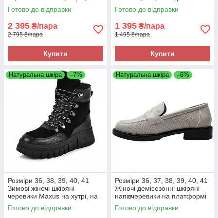
підошві з піни, легкі та зручні
піни, легкі та зручні
Готово до відправки
Готово до відправки
2 395
1 395
₴/пара
₴/пара
2 795 ₴/пара
1 495 ₴/пара
Купити
Купити
Натуральна шкіра
–7%
Натуральна шкіра
–6%
Розміри 36, 38, 39, 40, 41
Розміри 36, 37, 38, 39, 40, 41
Зимові жіночі шкіряні
Жіночі демісезонні шкіряні
черевики Maxus на хутрі, на
напівчеревики на платформі
платформі, чорні Maxus 2000
з піни, чорні, легкі та зручні
Готово до відправки
Готово до відправки