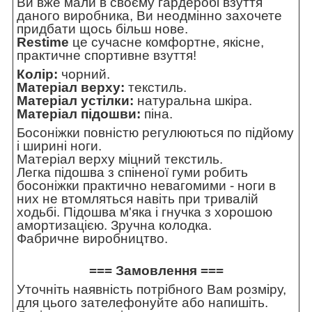
Ви вже мали в своєму гардеробі взуття
даного виробника, Ви неодмінно захочете
придбати щось більш нове.
Restime
це сучасне комфортне, якісне,
практичне спортивне взуття!
Колір:
чорний.
Матеріал верху:
текстиль.
Матеріал устілки:
натуральна шкіра.
Матеріал підошви:
піна.
Босоніжки повністю регулюються по підйому
і ширині ноги.
Матеріал верху міцний текстиль.
Легка підошва з спіненої гуми робить
босоніжки практично невагомими - ноги в
них не втомляться навіть при тривалій
ходьбі. Підошва м'яка і гнучка з хорошою
амортизацією. Зручна колодка.
Фабричне виробництво.
=== Замовлення ===
Уточніть наявність потрібного Вам розміру,
для цього зателефонуйте або напишіть.