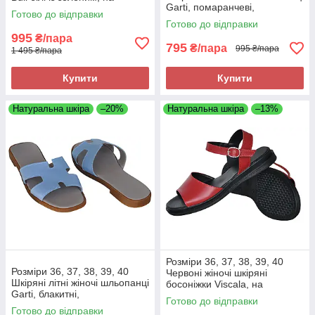
Garti, помаранчеві,
танкетці, з липучками
Готово до відправки
повнорозмірні, на низькому
Готово до відправки
ходу, легкі та зручні
995
₴/пара
795
₴/пара
995 ₴/пара
1 495 ₴/пара
Купити
Купити
Натуральна шкіра
–20%
Натуральна шкіра
–13%
Розміри 36, 37, 38, 39, 40
Розміри 36, 37, 38, 39, 40
Червоні жіночі шкіряні
Шкіряні літні жіночі шльопанці
босоніжки Viscala, на
Garti, блакитні,
низькому ходу, легкі та зручні
Готово до відправки
повнорозмірні, на низькому
Готово до відправки