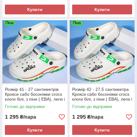
Купити
Купити
Піна
Піна
Розмір 41 - 27 сантиметрів
Розмір 42 - 27,5 сантиметра
Крокси сабо босоніжки crocs
Крокси сабо босоніжки crocs
клоги білі, з піни ( ЕВА), легкі і
клоги білі, з піни ( ЕВА), легкі і
зручні
зручні
Готово до відправки
Готово до відправки
1 295
1 295
₴/пара
₴/пара
Купити
Купити