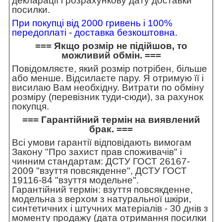
декларації і розрахункову дату доставки
посилки.
При покупці від 2000 гривень і 100%
передоплаті - доставка безкоштовна.
=== Якщо розмір не підійшов, то
можливий обмін. ===
Повідомляєте, який розмір потрібен, більше
або менше. Відсилаєте пару. Я отримую її і
висилаю Вам необхідну. Витрати по обміну
розміру (перевізник туди-сюди), за рахунок
покупця.
=== Гарантійний термін на виявлений
брак. ===
Всі умови гарантії відповідають вимогам
Закону "Про захист прав споживачів" і
чинним стандартам: ДСТУ ГОСТ 26167-
2009 "взуття повсякденне", ДСТУ ГОСТ
19116-84 "взуття модельне".
Гарантійний термін: взуття повсякденне,
модельна з верхом з натуральної шкіри,
синтетичних і штучних матеріалів - 30 днів з
моменту продажу (дата отримання посилки