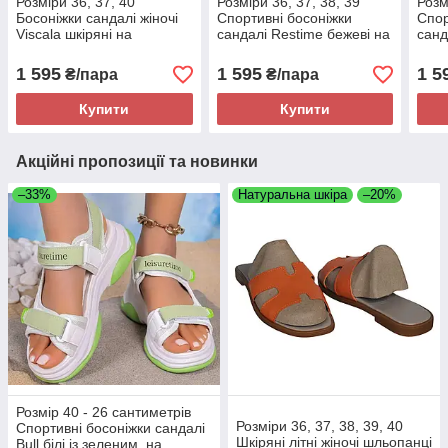
Розміри 36, 37, 40
Розміри 36, 37, 38, 39
Розм
Босоніжки сандалі жіночі
Спортивні босоніжки
Спор
Viscala шкіряні на
сандалі Restime бежеві на
санд
платформі, чорні, на
підошві з піни, з
з пі
липучках
липучками
1 595
1 595
1 5
₴/пара
₴/пара
Купити
Купити
Акційні пропозиції та новинки
–33%
Натуральна шкіра
–20%
Розмір 40 - 26 сантиметрів
Розміри 36, 37, 38, 39, 40
Спортивні босоніжки сандалі
Шкіряні літні жіночі шльопанці
Bull білі із зеленим, на