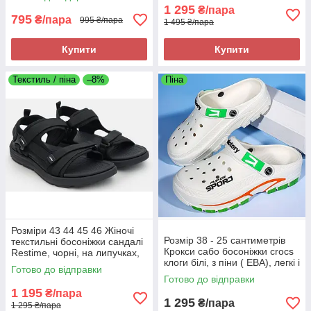
ходу, легкі та зручні
1 295
₴/пара
795
₴/пара
995 ₴/пара
1 495 ₴/пара
Купити
Купити
Текстиль / піна
–8%
Піна
Розміри 43 44 45 46 Жіночі
Розмір 38 - 25 сантиметрів
текстильні босоніжки сандалі
Крокси сабо босоніжки crocs
Restime, чорні, на липучках,
клоги білі, з піни ( ЕВА), легкі і
на підошві з піни
Готово до відправки
зручні
Готово до відправки
1 195
₴/пара
1 295
₴/пара
1 295 ₴/пара