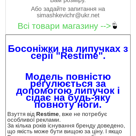
Вам розміру.
Або задайте запитання на
simashkevichr@ukr.net
Всі товари магазину -->
Босоніжки на липучках з
серії "Restime".
Модель повністю
регулюється за
допомогою липучок і
сідає на будь-яку
повноту ноги.
Взуття від
Restime
, вже не потребує
особливої реклами.
За кілька років існування бренду доведено,
що якість може бути вищою за ціну. І якщо