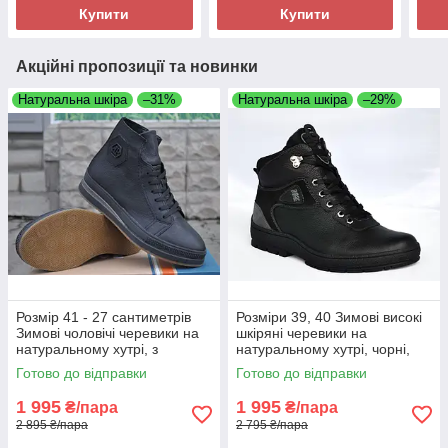
Купити
Купити
Акційні пропозиції та новинки
Натуральна шкіра
–31%
Натуральна шкіра
–29%
Розмір 41 - 27 сантиметрів
Розміри 39, 40 Зимові високі
Зимові чоловічі черевики на
шкіряні черевики на
натуральному хутрі, з
натуральному хутрі, чорні,
натуральної шкіри, чорні
теплі і комфортні Brave 7000
Готово до відправки
Готово до відправки
Brave 8841
1 995
1 995
₴/пара
₴/пара
2 895 ₴/пара
2 795 ₴/пара