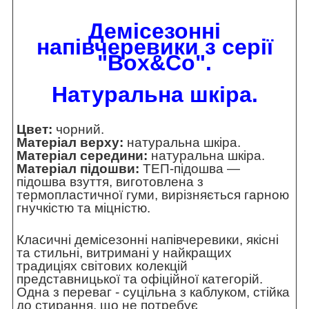
Демісезонні
напівчеревики з серії
"Box&Co".
Натуральна шкіра.
Цвет:
чорний.
Матеріал верху:
натуральна шкіра.
Матеріал середини:
натуральна шкіра.
Матеріал підошви:
ТЕП-підошва —
підошва взуття, виготовлена з
термопластичної гуми, вирізняється гарною
гнучкістю та міцністю.
Класичні демісезонні напівчеревики, якісні
та стильні, витримані у найкращих
традиціях світових колекцій
представницької та офіційної категорій.
Одна з переваг - суцільна з каблуком, стійка
до стирання, що не потребує