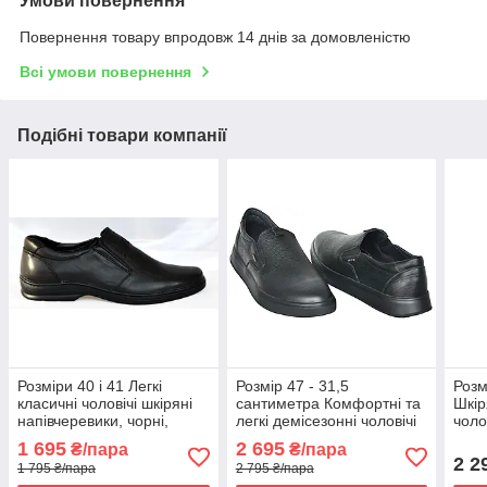
Умови повернення
Повернення товару впродовж 14 днів за домовленістю
Всі умови повернення
Подібні товари компанії
Розміри 40 і 41 Легкі
Розмір 47 - 31,5
Розм
класичні чоловічі шкіряні
сантиметра Комфортні та
Шкір
напівчеревики, чорні,
легкі демісезонні чоловічі
чоло
повнорозмірні, на підошві
шкіряні напівчеревики
повн
1 695
2 695
₴/пара
₴/пара
з піни Atriboots KN001
Maxus, чорні, на підошві з
підош
2 2
1 795 ₴/пара
2 795 ₴/пара
піни
зруч