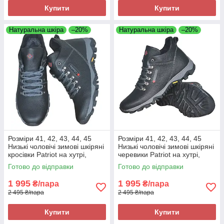
Купити
Купити
Натуральна шкіра
–20%
Натуральна шкіра
–20%
Розміри 41, 42, 43, 44, 45
Розміри 41, 42, 43, 44, 45
Низькі чоловічі зимові шкіряні
Низькі чоловічі зимові шкіряні
кросівки Patriot на хутрі,
черевики Patriot на хутрі,
чорні, повнорозмірні
чорні, повнорозмірні
Готово до відправки
Готово до відправки
1 995
1 995
₴/пара
₴/пара
2 495 ₴/пара
2 495 ₴/пара
Купити
Купити