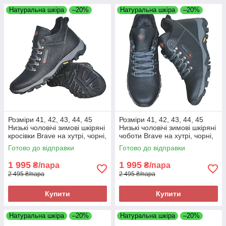
Натуральна шкіра
–20%
Натуральна шкіра
–20%
Розміри 41, 42, 43, 44, 45
Розміри 41, 42, 43, 44, 45
Низькі чоловічі зимові шкіряні
Низькі чоловічі зимові шкіряні
кросівки Brave на хутрі, чорні,
чоботи Brave на хутрі, чорні,
повнорозмірні
повнорозмірні
Готово до відправки
Готово до відправки
1 995
1 995
₴/пара
₴/пара
2 495 ₴/пара
2 495 ₴/пара
Купити
Купити
Натуральна шкіра
–20%
Натуральна шкіра
–20%