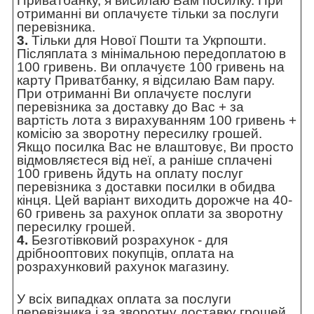
Приватбанку, я висилаю Вам посилку. При
отриманні ви оплачуєте тільки за послуги
перевізника.
3.
Тільки для Нової Пошти та Укрпошти.
Післяплата з мінімальною передоплатою в
100 гривень. Ви оплачуєте 100 гривень на
карту Приватбанку, я відсилаю Вам пару.
При отриманні Ви оплачуєте послуги
перевізника за доставку до Вас + за
вартість лота з вирахуванням 100 гривень +
комісію за зворотну пересилку грошей.
Якщо посилка Вас не влаштовує, Ви просто
відмовляєтеся від неї, а раніше сплачені
100 гривень йдуть на оплату послуг
перевізника з доставки посилки в обидва
кінця. Цей варіант виходить дорожче на 40-
60 гривень за рахунок оплати за зворотну
пересилку грошей.
4.
Безготівковий розрахунок - для
дрібнооптових покупців, оплата на
розрахунковий рахунок магазину.
У всіх випадках оплата за послуги
перевізника і за зворотну доставку грошей,