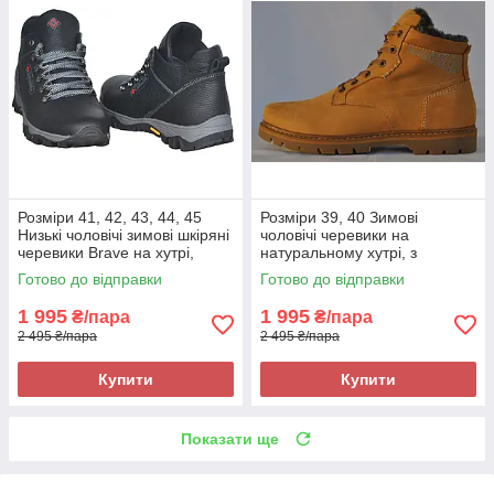
Розміри 41, 42, 43, 44, 45
Розміри 39, 40 Зимові
Низькі чоловічі зимові шкіряні
чоловічі черевики на
черевики Brave на хутрі,
натуральному хутрі, з
чорні, повнорозмірні
натуральної шкіри, жовті
Готово до відправки
Готово до відправки
Brave 814
1 995
1 995
₴/пара
₴/пара
2 495 ₴/пара
2 495 ₴/пара
Купити
Купити
Показати ще